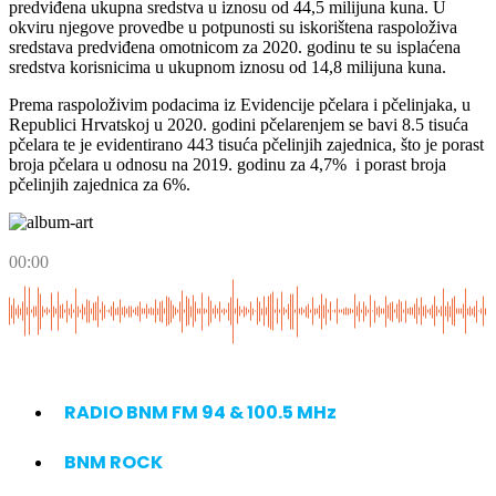
predviđena ukupna sredstva u iznosu od 44,5 milijuna kuna. U
okviru njegove provedbe u potpunosti su iskorištena raspoloživa
sredstava predviđena omotnicom za 2020. godinu te su isplaćena
sredstva korisnicima u ukupnom iznosu od 14,8 milijuna kuna.
Prema raspoloživim podacima iz Evidencije pčelara i pčelinjaka, u
Republici Hrvatskoj u 2020. godini pčelarenjem se bavi 8.5 tisuća
pčelara te je evidentirano 443 tisuća pčelinjih zajednica, što je porast
broja pčelara u odnosu na 2019. godinu za 4,7% i porast broja
pčelinjih zajednica za 6%.
00:00
RADIO BNM FM 94 & 100.5 MHz
BNM ROCK