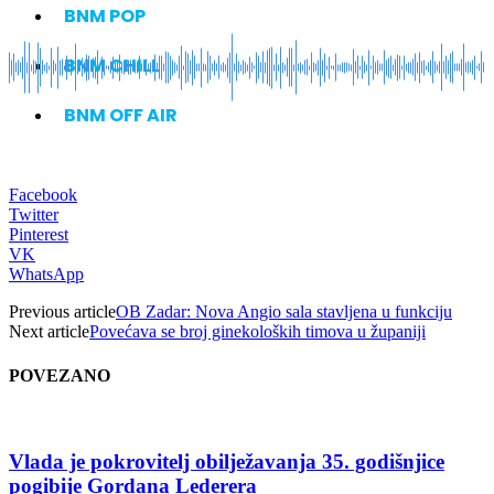
BNM POP
BNM CHILL
BNM OFF AIR
Facebook
Twitter
Pinterest
VK
WhatsApp
Previous article
OB Zadar: Nova Angio sala stavljena u funkciju
Next article
Povećava se broj ginekoloških timova u županiji
POVEZANO
Vlada je pokrovitelj obilježavanja 35. godišnjice
pogibije Gordana Lederera