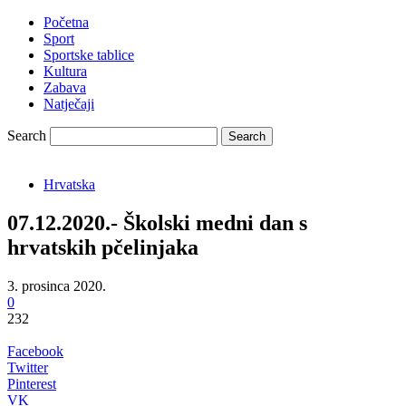
Početna
Sport
Sportske tablice
Kultura
Zabava
Natječaji
Search
Hrvatska
07.12.2020.- Školski medni dan s
hrvatskih pčelinjaka
3. prosinca 2020.
0
232
Facebook
Twitter
Pinterest
VK