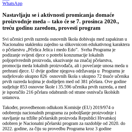
WhatsApp
Nastavljaju se i aktivnosti promicanja domaće
proizvodnje meda – tako će se 7. prosinca 2020.,
treću godinu zaredom, provesti program
Svi učenici prvih razreda osnovnih škola dobivaju med zapakiran u
Nacionalnu staklenku zajedno sa slikovnicom edukativnog karaktera
o pčelarstvu „Pčelica Jelica i medo Edo”. Svrha Programa je
podizanje svijesti djece o potrebi konzumacije lokalnih
poljoprivrednih proizvoda, ukazivanje na značaj pčelarstva,
promocija meda lokalnih proizvođača, ali i povećanje unosa meda u
prehrani djece. U dvije godine njegova održavanja u Programu je
sudjelovalo ukupno 826 osnovnih škola s ukupno 72 tisuće učenika
prvih razreda kojima je dodijeljen med od 381 pčelara. Ove godine
sudjeluje 853 osnovne škole i 35.596 učenika prvih razreda, a med
je isporučilo 216 pčelara odabranih od strane osnivača školskih
ustanova.
Također, provedbenom odlukom Komisije (EU) 2019/974 o
odobrenju nacionalnih programa za poboljšanje proizvodnje i
stavljanje na tržište pčelarskih proizvoda Republici Hrvatskoj
odobren je Nacionalni pčelarski program za razdoblje od 2020. do
2022. godine, za čiju su provedbu Programa kroz 3 godine