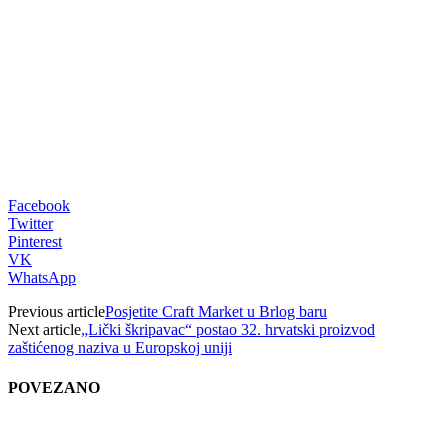
Facebook
Twitter
Pinterest
VK
WhatsApp
Previous article
Posjetite Craft Market u Brlog baru
Next article
„Lički škripavac“ postao 32. hrvatski proizvod
zaštićenog naziva u Europskoj uniji
POVEZANO