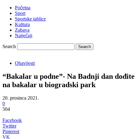
Početna
Sport
Sportske tablice
Kultura
Zabava
Natječaji
Search
Obavijesti
“Bakalar u podne”- Na Badnji dan dođite
na bakalar u biogradski park
20. prosinca 2021.
0
504
Facebook
Twitter
Pinterest
VK