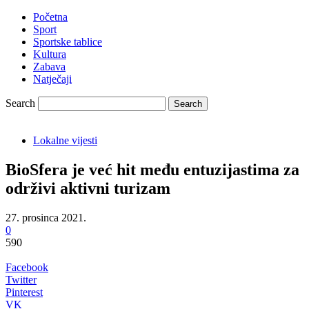
Početna
Sport
Sportske tablice
Kultura
Zabava
Natječaji
Search
Lokalne vijesti
BioSfera je već hit među entuzijastima za
održivi aktivni turizam
27. prosinca 2021.
0
590
Facebook
Twitter
Pinterest
VK