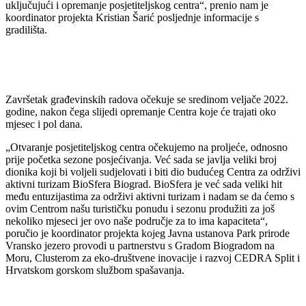
uključujući i opremanje posjetiteljskog centra“, prenio nam je
koordinator projekta Kristian Šarić posljednje informacije s
gradilišta.
Završetak građevinskih radova očekuje se sredinom veljače 2022.
godine, nakon čega slijedi opremanje Centra koje će trajati oko
mjesec i pol dana.
„Otvaranje posjetiteljskog centra očekujemo na proljeće, odnosno
prije početka sezone posjećivanja. Već sada se javlja veliki broj
dionika koji bi voljeli sudjelovati i biti dio budućeg Centra za održivi
aktivni turizam BioSfera Biograd. BioSfera je već sada veliki hit
među entuzijastima za održivi aktivni turizam i nadam se da ćemo s
ovim Centrom našu turističku ponudu i sezonu produžiti za još
nekoliko mjeseci jer ovo naše područje za to ima kapaciteta“,
poručio je koordinator projekta kojeg Javna ustanova Park prirode
Vransko jezero provodi u partnerstvu s Gradom Biogradom na
Moru, Clusterom za eko-društvene inovacije i razvoj CEDRA Split i
Hrvatskom gorskom službom spašavanja.