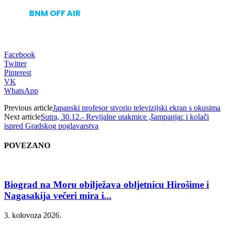
BNM OFF AIR
Facebook
Twitter
Pinterest
VK
WhatsApp
Previous article
Japanski profesor stvorio televizijski ekran s okusima
Next article
Sutra, 30.12.- Revijalne utakmice ,šampanjac i kolači
ispred Gradskog poglavarstva
POVEZANO
Biograd na Moru obilježava obljetnicu Hirošime i
Nagasakija večeri mira i...
3. kolovoza 2026.