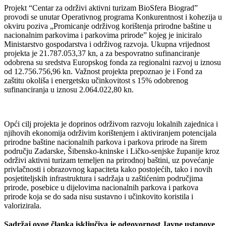
Projekt “Centar za održivi aktivni turizam BioSfera Biograd”
provodi se unutar Operativnog programa Konkurentnost i kohezija u
okviru poziva „Promicanje održivog korištenja prirodne baštine u
nacionalnim parkovima i parkovima prirode” kojeg je iniciralo
Ministarstvo gospodarstva i održivog razvoja. Ukupna vrijednost
projekta je 21.787.053,37 kn, a za bespovratno sufinanciranje
odobrena su sredstva Europskog fonda za regionalni razvoj u iznosu
od 12.756.756,96 kn. Važnost projekta prepoznao je i Fond za
zaštitu okoliša i energetsku učinkovitost s 15% odobrenog
sufinanciranja u iznosu 2.064.022,80 kn.
Opći cilj projekta je doprinos održivom razvoju lokalnih zajednica i
njihovih ekonomija održivim korištenjem i aktiviranjem potencijala
prirodne baštine nacionalnih parkova i parkova prirode na širem
području Zadarske, Šibensko-kninske i Ličko-senjske županije kroz
održivi aktivni turizam temeljen na prirodnoj baštini, uz povećanje
privlačnosti i obrazovnog kapaciteta kako postojećih, tako i novih
posjetiteljskih infrastruktura i sadržaja u zaštićenim područjima
prirode, posebice u dijelovima nacionalnih parkova i parkova
prirode koja se do sada nisu sustavno i učinkovito koristila i
valorizirala.
Sadržaj ovog članka isključiva je odgovornost Javne ustanove