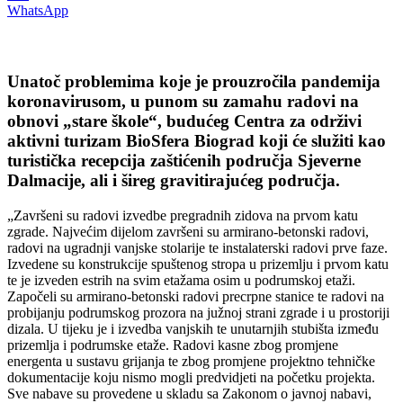
WhatsApp
Unatoč problemima koje je prouzročila pandemija
koronavirusom, u punom su zamahu radovi na
obnovi „stare škole“, budućeg Centra za održivi
aktivni turizam BioSfera Biograd koji će služiti kao
turistička recepcija zaštićenih područja Sjeverne
Dalmacije, ali i šireg gravitirajućeg područja.
„Završeni su radovi izvedbe pregradnih zidova na prvom katu
zgrade. Najvećim dijelom završeni su armirano-betonski radovi,
radovi na ugradnji vanjske stolarije te instalaterski radovi prve faze.
Izvedene su konstrukcije spuštenog stropa u prizemlju i prvom katu
te je izveden estrih na svim etažama osim u podrumskoj etaži.
Započeli su armirano-betonski radovi precrpne stanice te radovi na
probijanju podrumskog prozora na južnoj strani zgrade i u prostoriji
dizala. U tijeku je i izvedba vanjskih te unutarnjih stubišta između
prizemlja i podrumske etaže. Radovi kasne zbog promjene
energenta u sustavu grijanja te zbog promjene projektno tehničke
dokumentacije koju nismo mogli predvidjeti na početku projekta.
Sve nabave su provedene u skladu sa Zakonom o javnoj nabavi,