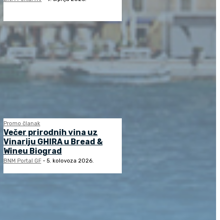
Promo članak
Večer prirodnih vina uz
Vinariju GHIRA u Bread &
Wineu Biograd
BNM Portal GF
-
5. kolovoza 2026.