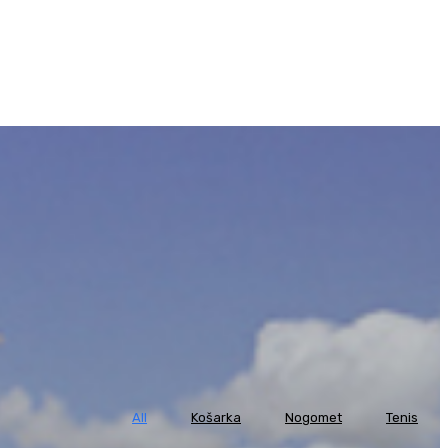
All
Košarka
Nogomet
Tenis