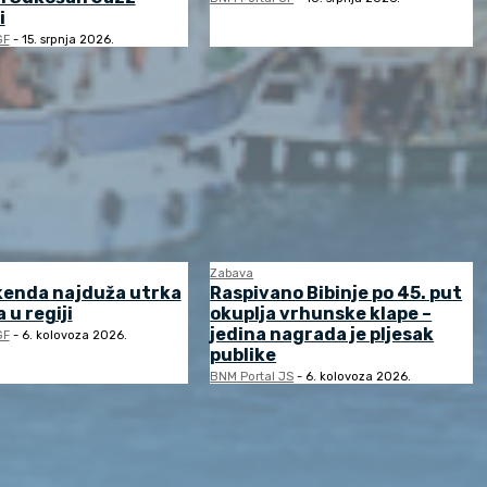
i
GF
-
15. srpnja 2026.
Zabava
kenda najduža utrka
Raspivano Bibinje po 45. put
 u regiji
okuplja vrhunske klape –
jedina nagrada je pljesak
GF
-
6. kolovoza 2026.
publike
BNM Portal JS
-
6. kolovoza 2026.