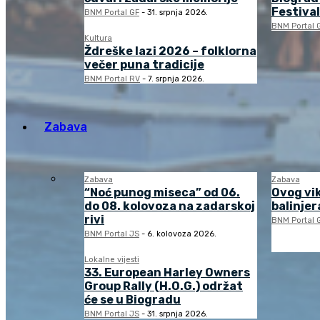
Festival
BNM Portal GF
-
31. srpnja 2026.
BNM Portal 
Kultura
Ždreške lazi 2026 – folklorna
večer puna tradicije
BNM Portal RV
-
7. srpnja 2026.
Zabava
Zabava
Zabava
“Noć punog miseca” od 06.
Ovog vi
do 08. kolovoza na zadarskoj
balinjera
rivi
BNM Portal 
BNM Portal JS
-
6. kolovoza 2026.
Lokalne vijesti
33. European Harley Owners
Group Rally (H.O.G.) održat
će se u Biogradu
BNM Portal JS
-
31. srpnja 2026.