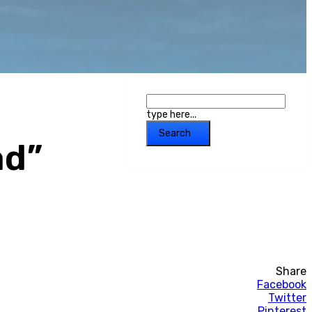
type here...
Search
ad”
Share
Facebook
Twitter
Pinterest