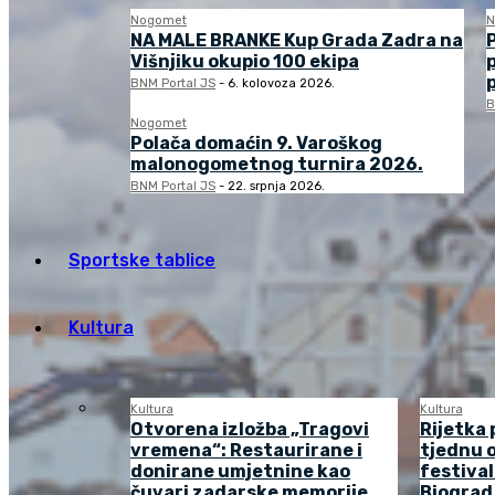
Nogomet
N
NA MALE BRANKE Kup Grada Zadra na
Višnjiku okupio 100 ekipa
BNM Portal JS
-
6. kolovoza 2026.
B
Nogomet
Polača domaćin 9. Varoškog
malonogometnog turnira 2026.
BNM Portal JS
-
22. srpnja 2026.
Sportske tablice
Kultura
Kultura
Kultura
Otvorena izložba „Tragovi
Rijetka 
vremena“: Restaurirane i
tjednu o
donirane umjetnine kao
festival
čuvari zadarske memorije
Biograd