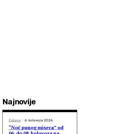
Najnovije
Zabava
6. kolovoza 2026.
“Noć punog miseca” od
06. do 08. kolovoza na