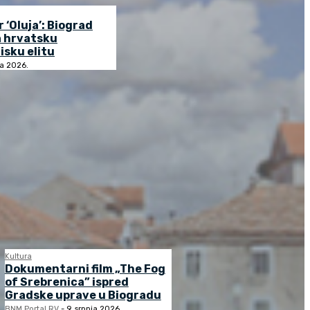
r ‘Oluja’: Biograd
a hrvatsku
isku elitu
ja 2026.
Kultura
Dokumentarni film „The Fog
of Srebrenica” ispred
Gradske uprave u Biogradu
BNM Portal RV
-
9. srpnja 2026.