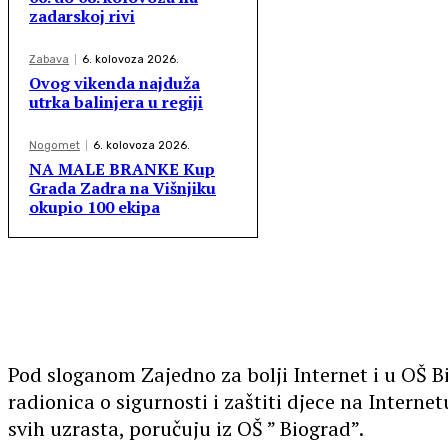
zadarskoj rivi
Zabava
6. kolovoza 2026.
Ovog vikenda najduža
utrka balinjera u regiji
Nogomet
6. kolovoza 2026.
NA MALE BRANKE Kup
Grada Zadra na Višnjiku
okupio 100 ekipa
Pod sloganom Zajedno za bolji Internet i u OŠ B
radionica o sigurnosti i zaštiti djece na Interne
svih uzrasta, poručuju iz OŠ ” Biograd”.