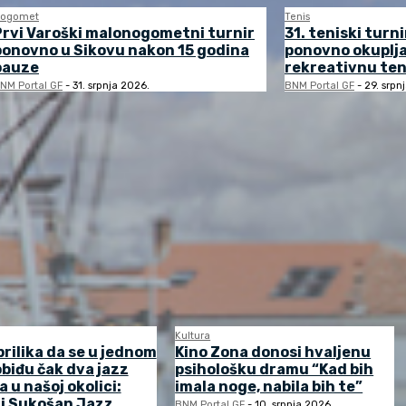
ogomet
Tenis
Prvi Varoški malonogometni turnir
31. teniski turni
ponovno u Sikovu nakon 15 godina
ponovno okuplj
pauze
rekreativnu ten
NM Portal GF
-
31. srpnja 2026.
BNM Portal GF
-
29. srpn
Kultura
prilika da se u jednom
Kino Zona donosi hvaljenu
biđu čak dva jazz
psihološku dramu “Kad bih
a u našoj okolici:
imala noge, nabila bih te”
 i Sukošan Jazz
BNM Portal GF
-
10. srpnja 2026.