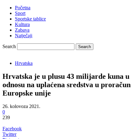
Početna
Sport
Sportske tablice
Kultura
Zabava
Natječaji
Search
Hrvatska
Hrvatska je u plusu 43 milijarde kuna u
odnosu na uplaćena sredstva u proračun
Europske unije
26. kolovoza 2021.
0
239
Facebook
Twitter