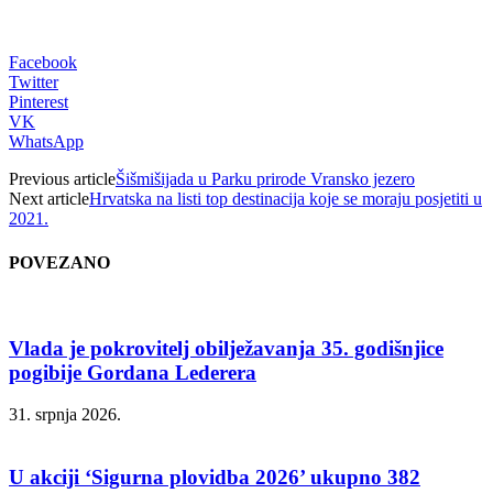
Facebook
Twitter
Pinterest
VK
WhatsApp
Previous article
Šišmišijada u Parku prirode Vransko jezero
Next article
Hrvatska na listi top destinacija koje se moraju posjetiti u
2021.
POVEZANO
Vlada je pokrovitelj obilježavanja 35. godišnjice
pogibije Gordana Lederera
31. srpnja 2026.
U akciji ‘Sigurna plovidba 2026’ ukupno 382