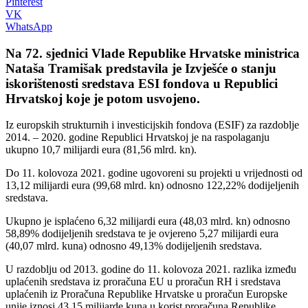
Pinterest
VK
WhatsApp
Na 72. sjednici Vlade Republike Hrvatske ministrica
Nataša Tramišak predstavila je Izvješće o stanju
iskorištenosti sredstava ESI fondova u Republici
Hrvatskoj koje je potom usvojeno.
Iz europskih strukturnih i investicijskih fondova (ESIF) za razdoblje
2014. – 2020. godine Republici Hrvatskoj je na raspolaganju
ukupno 10,7 milijardi eura (81,56 mlrd. kn).
Do 11. kolovoza 2021. godine ugovoreni su projekti u vrijednosti od
13,12 milijardi eura (99,68 mlrd. kn) odnosno 122,22% dodijeljenih
sredstava.
Ukupno je isplaćeno 6,32 milijardi eura (48,03 mlrd. kn) odnosno
58,89% dodijeljenih sredstava te je ovjereno 5,27 milijardi eura
(40,07 mlrd. kuna) odnosno 49,13% dodijeljenih sredstava.
U razdoblju od 2013. godine do 11. kolovoza 2021. razlika između
uplaćenih sredstava iz proračuna EU u proračun RH i sredstava
uplaćenih iz Proračuna Republike Hrvatske u proračun Europske
unije iznosi 43,15 milijarde kuna u korist proračuna Republike