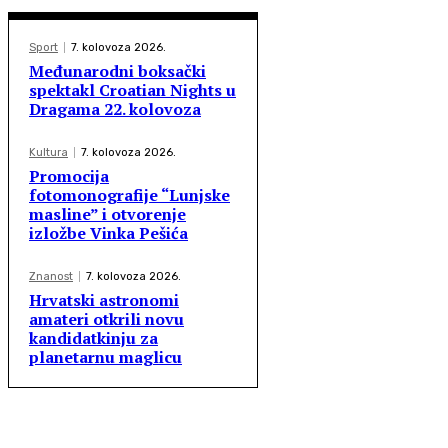
Sport
7. kolovoza 2026.
Međunarodni boksački
spektakl Croatian Nights u
Dragama 22. kolovoza
Kultura
7. kolovoza 2026.
Promocija
fotomonografije “Lunjske
masline” i otvorenje
izložbe Vinka Pešića
Znanost
7. kolovoza 2026.
Hrvatski astronomi
amateri otkrili novu
kandidatkinju za
planetarnu maglicu