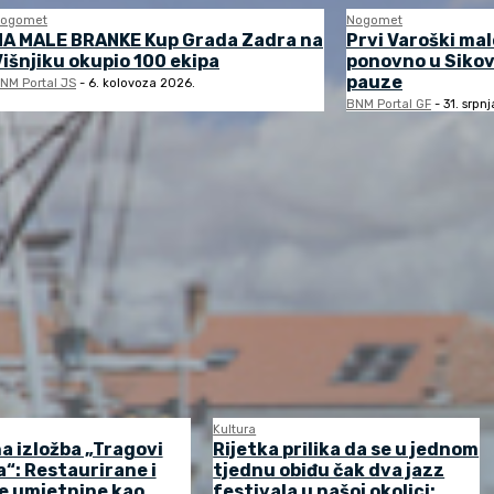
ogomet
Nogomet
NA MALE BRANKE Kup Grada Zadra na
Prvi Varoški ma
Višnjiku okupio 100 ekipa
ponovno u Sikov
pauze
NM Portal JS
-
6. kolovoza 2026.
BNM Portal GF
-
31. srpn
Kultura
a izložba „Tragovi
Rijetka prilika da se u jednom
“: Restaurirane i
tjednu obiđu čak dva jazz
e umjetnine kao
festivala u našoj okolici: