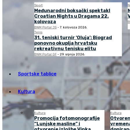
Sport
N
Međunarodni boksački spektakl
Croatian Nights u Dragama 22.
kolovoza
B
BNM Portal JS
-
7. kolovoza 2026.
Tenis
31. teniski turnir ‘Oluja’: Biograd
ponovno okuplja hrvatsku
rekreativnu tenisku elitu
BNM Portal GF
-
29. srpnja 2026.
Sportske tablice
Kultura
Kultura
Kultura
Promocija fotomonografije
Otvoren
“Lunjske masline” i
vremena
otvorenje izložbe Vinka
doniran