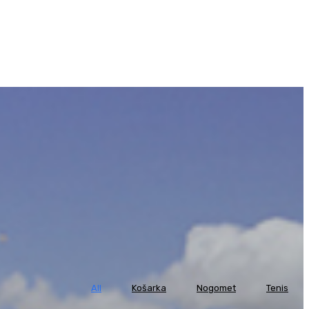
All
Košarka
Nogomet
Tenis