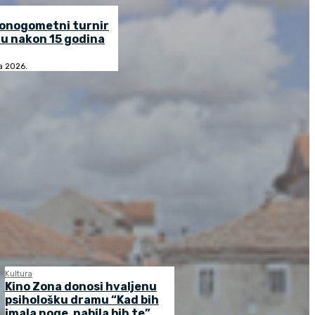
lonogometni turnir
u nakon 15 godina
ja 2026.
Kultura
Kino Zona donosi hvaljenu
psihološku dramu “Kad bih
imala noge, nabila bih te”