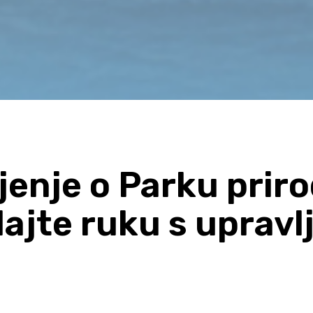
ljenje o Parku prir
dajte ruku s upravl