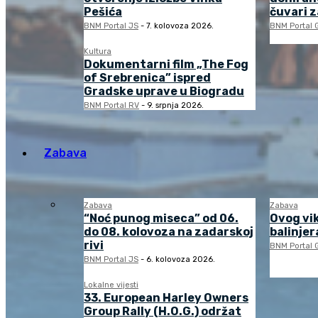
Pešića
čuvari 
BNM Portal JS
-
7. kolovoza 2026.
BNM Portal 
Kultura
Dokumentarni film „The Fog
of Srebrenica” ispred
Gradske uprave u Biogradu
BNM Portal RV
-
9. srpnja 2026.
Zabava
Zabava
Zabava
“Noć punog miseca” od 06.
Ovog vi
do 08. kolovoza na zadarskoj
balinjera
rivi
BNM Portal 
BNM Portal JS
-
6. kolovoza 2026.
Lokalne vijesti
33. European Harley Owners
Group Rally (H.O.G.) održat