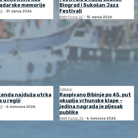
zadarske memorije
Biograd i Sukošan Jazz
Festivali
GF
-
31. srpnja 2026.
BNM Portal GF
-
15. srpnja 2026.
Zabava
kenda najduža utrka
Raspivano Bibinje po 45. put
 u regiji
okuplja vrhunske klape –
jedina nagrada je pljesak
GF
-
6. kolovoza 2026.
publike
BNM Portal JS
-
6. kolovoza 2026.