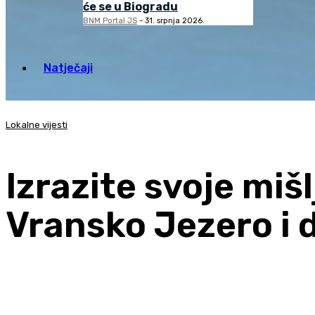
će se u Biogradu
BNM Portal JS
-
31. srpnja 2026.
Natječaji
Lokalne vijesti
Izrazite svoje miš
Vransko Jezero i 