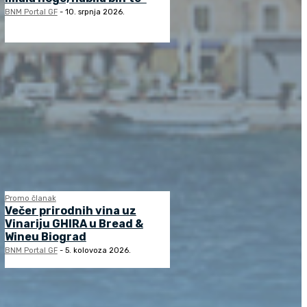
BNM Portal GF
-
10. srpnja 2026.
Promo članak
Večer prirodnih vina uz
Vinariju GHIRA u Bread &
Wineu Biograd
BNM Portal GF
-
5. kolovoza 2026.