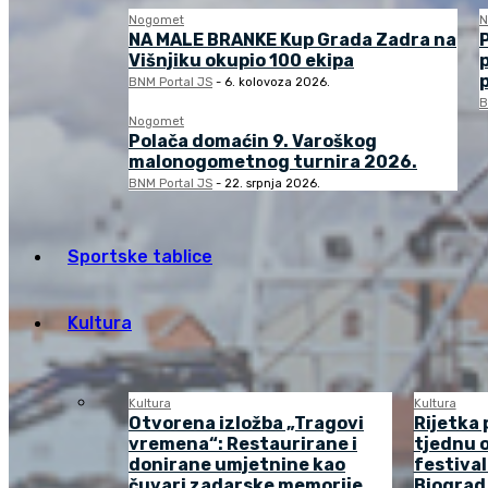
Nogomet
N
NA MALE BRANKE Kup Grada Zadra na
Višnjiku okupio 100 ekipa
BNM Portal JS
-
6. kolovoza 2026.
B
Nogomet
Polača domaćin 9. Varoškog
malonogometnog turnira 2026.
BNM Portal JS
-
22. srpnja 2026.
Sportske tablice
Kultura
Kultura
Kultura
Otvorena izložba „Tragovi
Rijetka 
vremena“: Restaurirane i
tjednu o
donirane umjetnine kao
festival
čuvari zadarske memorije
Biograd