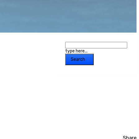
type here...
Search
Share