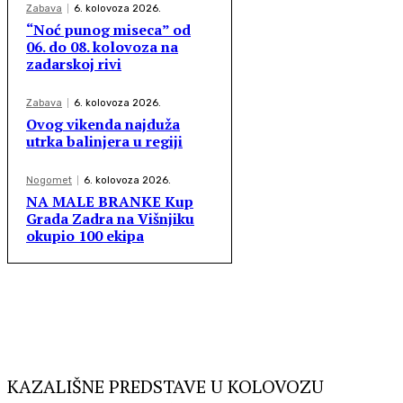
Zabava
6. kolovoza 2026.
“Noć punog miseca” od
06. do 08. kolovoza na
zadarskoj rivi
Zabava
6. kolovoza 2026.
Ovog vikenda najduža
utrka balinjera u regiji
Nogomet
6. kolovoza 2026.
NA MALE BRANKE Kup
Grada Zadra na Višnjiku
okupio 100 ekipa
KAZALIŠNE PREDSTAVE U KOLOVOZU