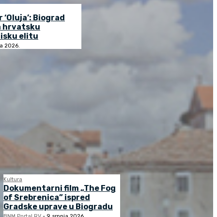
r ‘Oluja’: Biograd
a hrvatsku
isku elitu
ja 2026.
Kultura
Dokumentarni film „The Fog
of Srebrenica” ispred
Gradske uprave u Biogradu
BNM Portal RV
-
9. srpnja 2026.