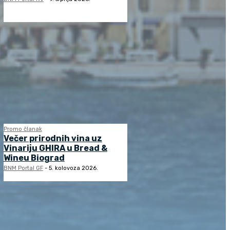
Promo članak
Večer prirodnih vina uz
Vinariju GHIRA u Bread &
Wineu Biograd
BNM Portal GF
-
5. kolovoza 2026.