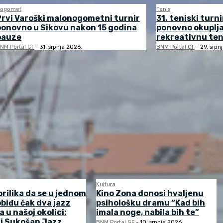
ogomet
Tenis
Prvi Varoški malonogometni turnir
31. teniski turni
ponovno u Sikovu nakon 15 godina
ponovno okuplj
pauze
rekreativnu ten
NM Portal GF
-
31. srpnja 2026.
BNM Portal GF
-
29. srpn
Kultura
prilika da se u jednom
Kino Zona donosi hvaljenu
biđu čak dva jazz
psihološku dramu “Kad bih
a u našoj okolici:
imala noge, nabila bih te”
 i Sukošan Jazz
BNM Portal GF
-
10. srpnja 2026.