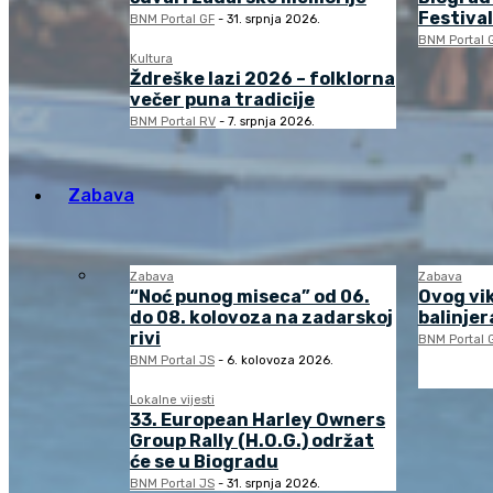
Festival
BNM Portal GF
-
31. srpnja 2026.
BNM Portal 
Kultura
Ždreške lazi 2026 – folklorna
večer puna tradicije
BNM Portal RV
-
7. srpnja 2026.
Zabava
Zabava
Zabava
“Noć punog miseca” od 06.
Ovog vi
do 08. kolovoza na zadarskoj
balinjera
rivi
BNM Portal 
BNM Portal JS
-
6. kolovoza 2026.
Lokalne vijesti
33. European Harley Owners
Group Rally (H.O.G.) održat
će se u Biogradu
BNM Portal JS
-
31. srpnja 2026.