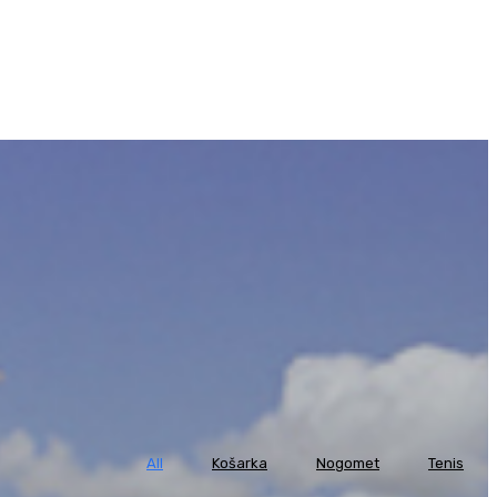
All
Košarka
Nogomet
Tenis