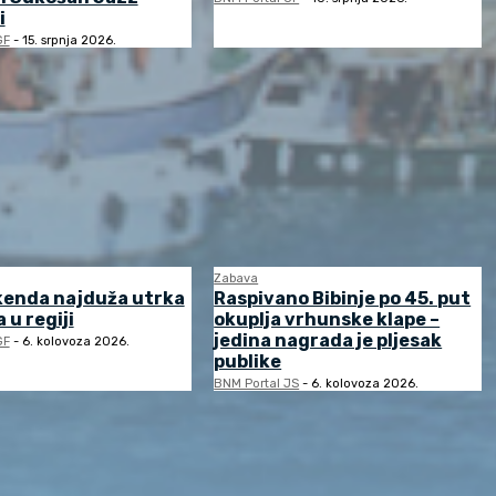
i
GF
-
15. srpnja 2026.
Zabava
kenda najduža utrka
Raspivano Bibinje po 45. put
 u regiji
okuplja vrhunske klape –
jedina nagrada je pljesak
GF
-
6. kolovoza 2026.
publike
BNM Portal JS
-
6. kolovoza 2026.