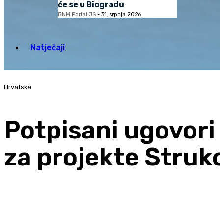
će se u Biogradu
BNM Portal JS
-
31. srpnja 2026.
Natječaji
Hrvatska
Potpisani ugovori 
za projekte Struk