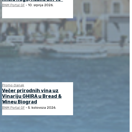
BNM Portal GF
-
10. srpnja 2026.
Promo članak
Večer prirodnih vina uz
Vinariju GHIRA u Bread &
Wineu Biograd
BNM Portal GF
-
5. kolovoza 2026.