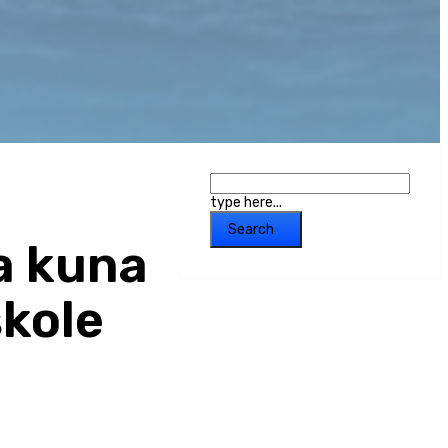
type here...
Search
na kuna
škole