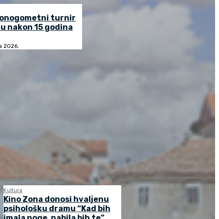
lonogometni turnir
u nakon 15 godina
ja 2026.
Kultura
Kino Zona donosi hvaljenu
psihološku dramu “Kad bih
imala noge, nabila bih te”