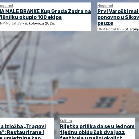
ogomet
Nogomet
NA MALE BRANKE Kup Grada Zadra na
Prvi Varoški ma
Višnjiku okupio 100 ekipa
ponovno u Sikov
pauze
NM Portal JS
-
6. kolovoza 2026.
BNM Portal GF
-
31. srpn
Kultura
a izložba „Tragovi
Rijetka prilika da se u jednom
“: Restaurirane i
tjednu obiđu čak dva jazz
e umjetnine kao
festivala u našoj okolici: