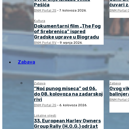
Pešića
čuvari 
BNM Portal JS
-
7. kolovoza 2026.
BNM Portal 
Kultura
Dokumentarni film „The Fog
of Srebrenica” ispred
Gradske uprave u Biogradu
BNM Portal RV
-
9. srpnja 2026.
Zabava
Zabava
Zabava
“Noć punog miseca” od 06.
Ovog vi
do 08. kolovoza na zadarskoj
balinjera
rivi
BNM Portal 
BNM Portal JS
-
6. kolovoza 2026.
Lokalne vijesti
33. European Harley Owners
Group Rally (H.O.G.) održat