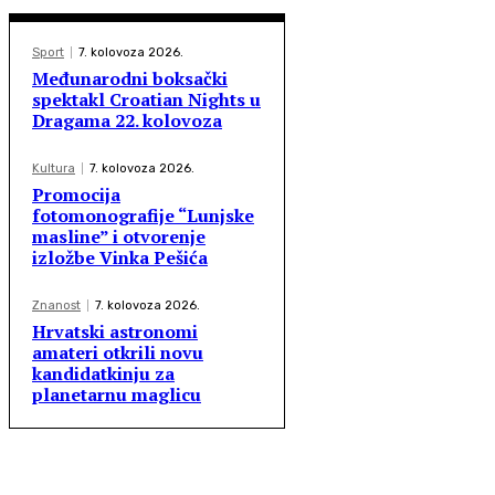
Sport
7. kolovoza 2026.
Međunarodni boksački
spektakl Croatian Nights u
Dragama 22. kolovoza
Kultura
7. kolovoza 2026.
Promocija
fotomonografije “Lunjske
masline” i otvorenje
izložbe Vinka Pešića
Znanost
7. kolovoza 2026.
Hrvatski astronomi
amateri otkrili novu
kandidatkinju za
planetarnu maglicu