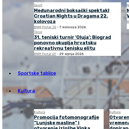
Sport
N
Međunarodni boksački spektakl
Croatian Nights u Dragama 22.
kolovoza
B
BNM Portal JS
-
7. kolovoza 2026.
Tenis
31. teniski turnir ‘Oluja’: Biograd
ponovno okuplja hrvatsku
rekreativnu tenisku elitu
BNM Portal GF
-
29. srpnja 2026.
Sportske tablice
Kultura
Kultura
Kultura
Promocija fotomonografije
Otvoren
“Lunjske masline” i
vremena
otvorenje izložbe Vinka
doniran