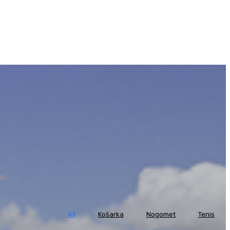
All
Košarka
Nogomet
Tenis