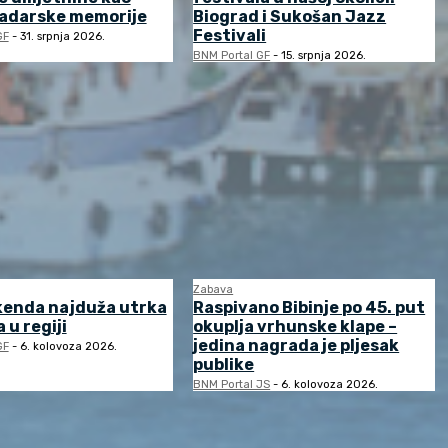
zadarske memorije
Biograd i Sukošan Jazz
Festivali
GF
-
31. srpnja 2026.
BNM Portal GF
-
15. srpnja 2026.
Zabava
kenda najduža utrka
Raspivano Bibinje po 45. put
 u regiji
okuplja vrhunske klape –
jedina nagrada je pljesak
GF
-
6. kolovoza 2026.
publike
BNM Portal JS
-
6. kolovoza 2026.