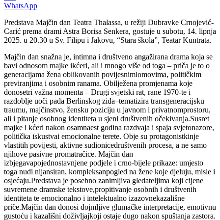
WhatsApp
Predstava Majčin dan Teatra Thalassa, u režiji Dubravke Crnojević-
Carić prema drami Astra Borisa Senkera, gostuje u subotu, 14. lipnja
2025. u 20.30 u Sv. Filipu i Jakovu, “Stara škola”, Teatar Kuntrata.
Majčin dan snažna je, intimna i društveno angažirana drama koja se
bavi odnosom majke ikćeri, ali i mnogo više od toga – priča je to o
generacijama žena oblikovanih povijesnimlomovima, političkim
previranjima i osobnim ranama. Obilježena promjenama koje
donosetri važna momenta – Drugi svjetski rat, rane 1970-te i
razdoblje uoči pada Berlinskog zida–tematizira transgeneracijsku
traumu, majčinstvo, žensku poziciju u javnom i privatnomprostoru,
ali i pitanje osobnog identiteta u sjeni društvenih očekivanja.Susret
majke i kćeri nakon osamnaest godina razdvaja i spaja svjetonazore,
politička iskustvai emocionalne terete. Obje su protagonistkinje
vlastitih povijesti, aktivne sudionicedruštvenih procesa, a ne samo
njihove pasivne promatračice. Majčin dan
izbjegavapojednostavnjene podjele i crno-bijele prikaze: umjesto
toga nudi nijansiran, kompleksanpogled na žene koje djeluju, misle i
osjećaju.Predstava je posebno zanimljiva gledateljima koji cijene
suvremene dramske tekstove,propitivanje osobnih i društvenih
identiteta te emocionalno i intelektualno izazovnekazališne
priče.Majčin dan donosi dojmljive glumačke interpretacije, emotivnu
gustoću i kazališni doživljajkoji ostaje dugo nakon spuštanja zastora.