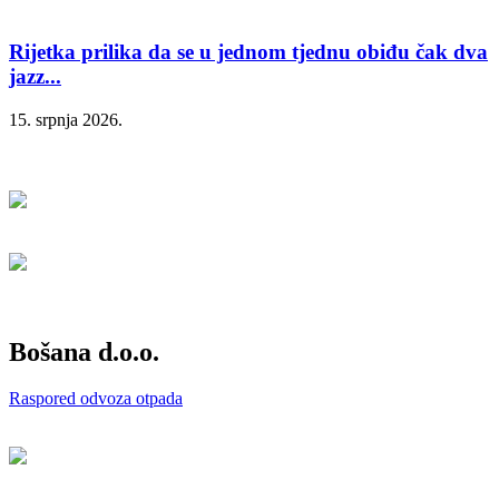
Rijetka prilika da se u jednom tjednu obiđu čak dva
jazz...
15. srpnja 2026.
Bošana d.o.o.
Raspored odvoza otpada