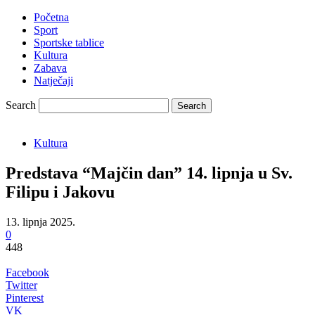
Početna
Sport
Sportske tablice
Kultura
Zabava
Natječaji
Search
Kultura
Predstava “Majčin dan” 14. lipnja u Sv.
Filipu i Jakovu
13. lipnja 2025.
0
448
Facebook
Twitter
Pinterest
VK