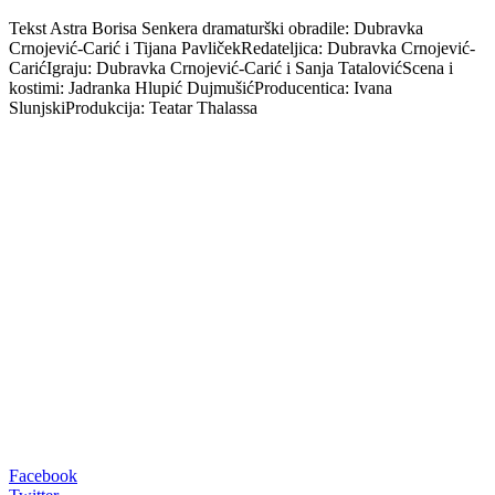
Tekst Astra Borisa Senkera dramaturški obradile: Dubravka
Crnojević-Carić i Tijana PavličekRedateljica: Dubravka Crnojević-
CarićIgraju: Dubravka Crnojević-Carić i Sanja TatalovićScena i
kostimi: Jadranka Hlupić DujmušićProducentica: Ivana
SlunjskiProdukcija: Teatar Thalassa
00:00
Facebook