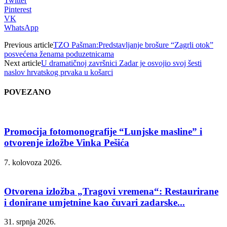
Twitter
Pinterest
VK
WhatsApp
Previous article
TZO Pašman:Predstavljanje brošure “Zagrli otok”
posvećena ženama poduzetnicama
Next article
U dramatičnoj završnici Zadar je osvojio svoj šesti
naslov hrvatskog prvaka u košarci
POVEZANO
Promocija fotomonografije “Lunjske masline” i
otvorenje izložbe Vinka Pešića
7. kolovoza 2026.
Otvorena izložba „Tragovi vremena“: Restaurirane
i donirane umjetnine kao čuvari zadarske...
31. srpnja 2026.