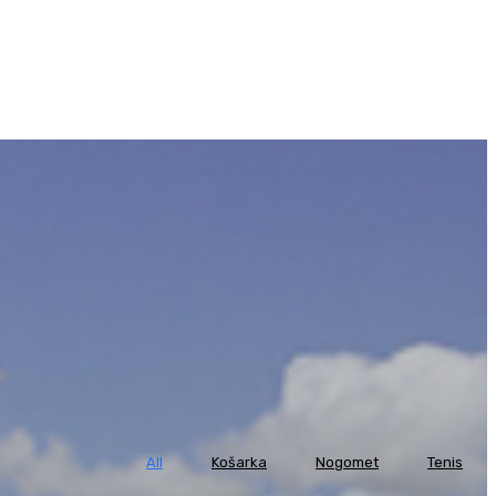
All
Košarka
Nogomet
Tenis