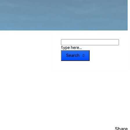
type here...
Search
Share