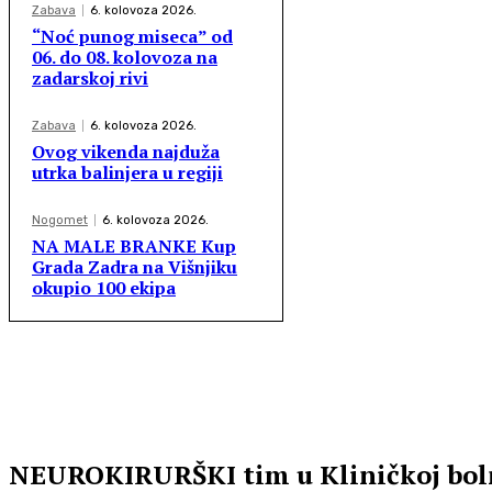
Zabava
6. kolovoza 2026.
“Noć punog miseca” od
06. do 08. kolovoza na
zadarskoj rivi
Zabava
6. kolovoza 2026.
Ovog vikenda najduža
utrka balinjera u regiji
Nogomet
6. kolovoza 2026.
NA MALE BRANKE Kup
Grada Zadra na Višnjiku
okupio 100 ekipa
NEUROKIRURŠKI tim u Kliničkoj bolni