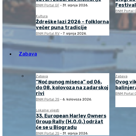
Festival
BNM Portal GF
-
31. srpnja 2026.
BNM Portal 
Kultura
Ždreške lazi 2026 – folklorna
večer puna tradicije
BNM Portal RV
-
7. srpnja 2026.
Zabava
Zabava
Zabava
“Noć punog miseca” od 06.
Ovog vi
do 08. kolovoza na zadarskoj
balinjera
rivi
BNM Portal 
BNM Portal JS
-
6. kolovoza 2026.
Lokalne vijesti
33. European Harley Owners
Group Rally (H.O.G.) održat
će se u Biogradu
BNM Portal JS
-
31. srpnja 2026.