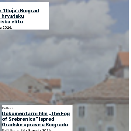
r ‘Oluja’: Biograd
a hrvatsku
isku elitu
ja 2026.
Kultura
Dokumentarni film „The Fog
of Srebrenica” ispred
Gradske uprave u Biogradu
BNM Portal RV
-
9. srpnja 2026.