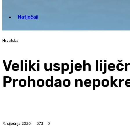
Natječaji
Hrvatska
Veliki uspjeh lije
Prohodao nepokre
9. siječnja 2020.
373
0