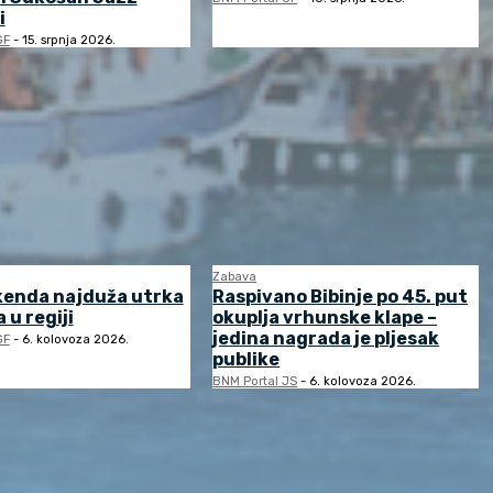
i
GF
-
15. srpnja 2026.
Zabava
kenda najduža utrka
Raspivano Bibinje po 45. put
 u regiji
okuplja vrhunske klape –
jedina nagrada je pljesak
GF
-
6. kolovoza 2026.
publike
BNM Portal JS
-
6. kolovoza 2026.