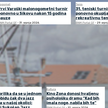
ogomet
Tenis
Prvi Varoški malonogometni turnir
31. teniski turni
ponovno u Sikovu nakon 15 godina
ponovno okuplj
pauze
rekreativnu ten
NM Portal GF
-
31. srpnja 2026.
BNM Portal GF
-
29. srpn
Kultura
prilika da se u jednom
Kino Zona donosi hvaljenu
biđu čak dva jazz
psihološku dramu “Kad bih
a u našoj okolici:
imala noge, nabila bih te”
 i Sukošan Jazz
BNM Portal GF
-
10. srpnja 2026.