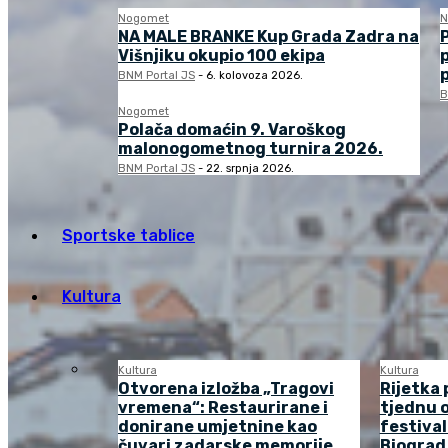
Nogomet
N
NA MALE BRANKE Kup Grada Zadra na
Višnjiku okupio 100 ekipa
BNM Portal JS
-
6. kolovoza 2026.
B
Nogomet
Polača domaćin 9. Varoškog
malonogometnog turnira 2026.
BNM Portal JS
-
22. srpnja 2026.
Sportske tablice
Kultura
Kultura
Kultura
Otvorena izložba „Tragovi
Rijetka 
vremena“: Restaurirane i
tjednu o
donirane umjetnine kao
festival
čuvari zadarske memorije
Biograd