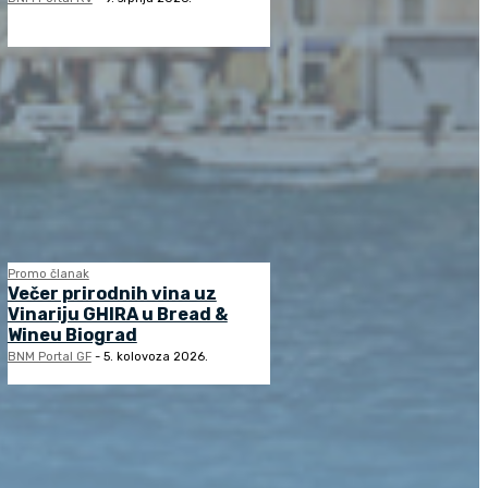
Promo članak
Večer prirodnih vina uz
Vinariju GHIRA u Bread &
Wineu Biograd
BNM Portal GF
-
5. kolovoza 2026.