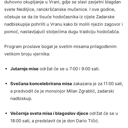
duhovno okupljanje u Vrani, gdje se slavi zavjetni blagdan
svete Nediljice, ranokršćanske mučenice. I ove godine,
očekuje se da će tisuće hodočasnika iz cijele Zadarske
nadbiskupije pohrliti u Vranu kako bi molili njezin zagovor i
pomoć, nastavljajući stoljećima dugu tradiciju hodočašća.
Program proslave bogat je svetim misama prilagođenim
velikom broju vjernika:
Jutarnje mise
održat će se u 7:00 i 9:00 sati.
Svečana koncelebrirana misa
zakazana je za 11:00 sati,
a predvodit će je monsinjor Milan Zgrablić, zadarski
nadbiskup.
Večernja sveta misa i blagoslov djece
održat će se u
18:00 sati, a predslavit će je don Dario Tičić.