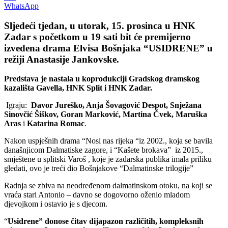
WhatsApp
Sljedeći tjedan, u
utorak, 15. prosinca
u HNK
Zadar s početkom u 19 sati bit će premijerno
izvedena drama Elvisa Bošnjaka
“USIDRENE”
u
režiji Anastasije Jankovske
.
Predstava je nastala u koprodukciji Gradskog dramskog
kazališta Gavella, HNK Split i HNK Zadar.
Igraju:
Davor Jureško, Anja Šovagović Despot, Snježana
Sinovčić Šiškov, Goran Marković, Martina Čvek, Maruška
Aras
i
Katarina Romac
.
Nakon uspješnih drama “Nosi nas rijeka “iz 2002., koja se bavila
današnjicom Dalmatiske zagore, i “Kašete brokava” iz 2015.,
smještene u splitski Varoš , koje je zadarska publika imala priliku
gledati, ovo je treći dio Bošnjakove “Dalmatinske trilogije”
Radnja se zbiva na neodređenom dalmatinskom otoku, na koji se
vraća stari Antonio – davno se dogovorno oženio mladom
djevojkom i ostavio je s djecom.
“
Usidrene” donose čitav dijapazon različitih, kompleksnih