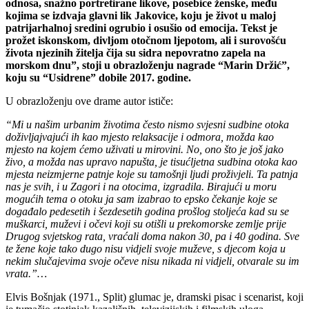
odnosa, snažno portretirane likove, posebice ženske, među
kojima se izdvaja glavni lik Jakovice, koju je život u maloj
patrijarhalnoj sredini ogrubio i osušio od emocija. Tekst je
prožet iskonskom, divljom otočnom ljepotom, ali i surovošću
života njezinih žitelja čija su sidra nepovratno zapela na
morskom dnu”, stoji u obrazloženju nagrade “Marin Držić”,
koju su “Usidrene” dobile 2017. godine.
U obrazloženju ove drame autor ističe:
“Mi u našim urbanim životima često nismo svjesni sudbine otoka
doživljajvajući ih kao mjesto relaksacije i odmora, možda kao
mjesto na kojem ćemo uživati u mirovini. No, ono što je još jako
živo, a možda nas upravo napušta, je tisućljetna sudbina otoka kao
mjesta neizmjerne patnje koje su tamošnji ljudi proživjeli. Ta patnja
nas je svih, i u Zagori i na otocima, izgradila. Birajući u moru
mogućih tema o otoku ja sam izabrao to epsko čekanje koje se
događalo pedesetih i šezdesetih godina prošlog stoljeća kad su se
muškarci, muževi i očevi koji su otišli u prekomorske zemlje prije
Drugog svjetskog rata, vraćali doma nakon 30, pa i 40 godina. Sve
te žene koje tako dugo nisu vidjeli svoje muževe, s djecom koja u
nekim slučajevima svoje očeve nisu nikada ni vidjeli, otvarale su im
vrata.”…
Elvis Bošnjak (1971., Split) glumac je, dramski pisac i scenarist, koji