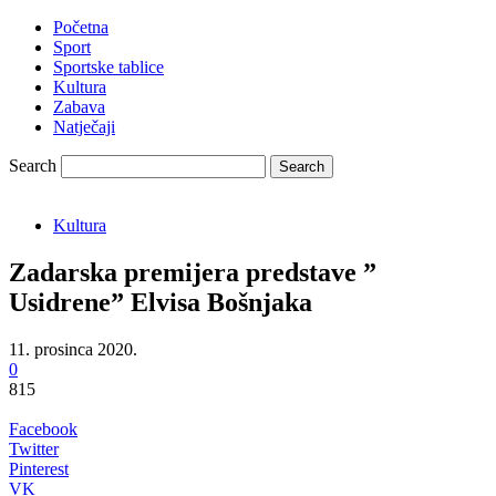
Početna
Sport
Sportske tablice
Kultura
Zabava
Natječaji
Search
Kultura
Zadarska premijera predstave ”
Usidrene” Elvisa Bošnjaka
11. prosinca 2020.
0
815
Facebook
Twitter
Pinterest
VK