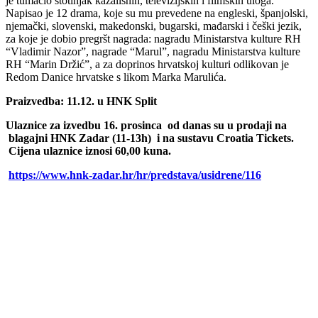
je tumačio stotinjak kazališnih, televizijskih i filmskih uloga.
Napisao je 12 drama, koje su mu prevedene na engleski, španjolski,
njemački, slovenski, makedonski, bugarski, mađarski i češki jezik,
za koje je dobio pregršt nagrada: nagradu Ministarstva kulture RH
“Vladimir Nazor”, nagrade “Marul”, nagradu Ministarstva kulture
RH “Marin Držić”, a za doprinos hrvatskoj kulturi odlikovan je
Redom Danice hrvatske s likom Marka Marulića.
Praizvedba: 11.12. u HNK Split
Ulaznice za izvedbu 16. prosinca od danas su u prodaji na
blagajni HNK Zadar (11-13h) i na sustavu Croatia Tickets.
Cijena ulaznice iznosi 60,00 kuna.
https://www.hnk-zadar.hr/hr/predstava/usidrene/116
00:00