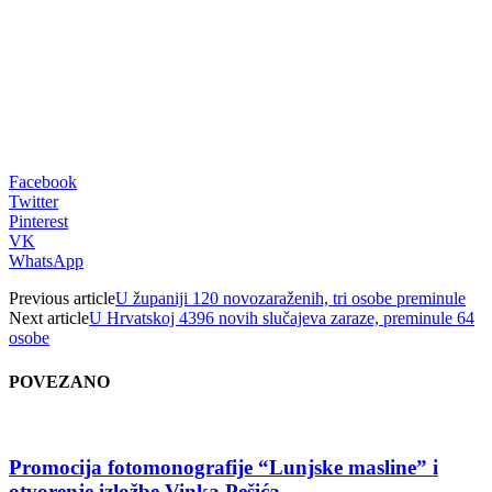
Facebook
Twitter
Pinterest
VK
WhatsApp
Previous article
U županiji 120 novozaraženih, tri osobe preminule
Next article
U Hrvatskoj 4396 novih slučajeva zaraze, preminule 64
osobe
POVEZANO
Promocija fotomonografije “Lunjske masline” i
otvorenje izložbe Vinka Pešića