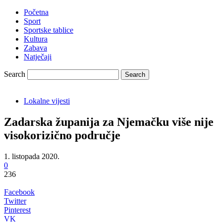
Početna
Sport
Sportske tablice
Kultura
Zabava
Natječaji
Search
Lokalne vijesti
Zadarska županija za Njemačku više nije
visokorizično područje
1. listopada 2020.
0
236
Facebook
Twitter
Pinterest
VK