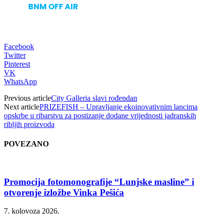
BNM OFF AIR
Facebook
Twitter
Pinterest
VK
WhatsApp
Previous article
City Galleria slavi rođendan
Next article
PRIZEFISH – Upravljanje ekoinovativnim lancima
opskrbe u ribarstvu za postizanje dodane vrijednosti jadranskih
ribljih proizvoda
POVEZANO
Promocija fotomonografije “Lunjske masline” i
otvorenje izložbe Vinka Pešića
7. kolovoza 2026.