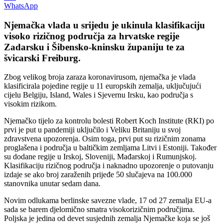
WhatsApp
Njemačka vlada u srijedu je ukinula klasifikaciju
visoko rizičnog područja za hrvatske regije
Zadarsku i Šibensko-kninsku županiju te za
švicarski Freiburg.
Zbog velikog broja zaraza koronavirusom, njemačka je vlada
klasificirala pojedine regije u 11 europskih zemalja, uključujući
cijelu Belgiju, Island, Wales i Sjevernu Irsku, kao područja s
visokim rizikom.
Njemačko tijelo za kontrolu bolesti Robert Koch Institute (RKI) po
prvi je put u pandemiji uključilo i Veliku Britaniju u svoj
zdravstvena upozorenja. Osim toga, prvi put su rizičnim zonama
proglašena i područja u baltičkim zemljama Litvi i Estoniji. Također
su dodane regije u Irskoj, Sloveniji, Mađarskoj i Rumunjskoj.
Klasifikaciju rizičnog područja i naknadno upozorenje o putovanju
izdaje se ako broj zaraženih prijeđe 50 slučajeva na 100.000
stanovnika unutar sedam dana.
Novim odlukama berlinske savezne vlade, 17 od 27 zemalja EU-a
sada se barem djelomično smatra visokorizičnim područjima.
Poljska je jedina od devet susjednih zemalja Njemačke koja se još