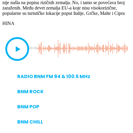
nije našla na popisu rizičnih zemalja. No, i tamo se povećava broj
zaraženih. Među devet zemalja EU-a koje nisu visokorizične,
popularne su turističke lokacije poput Italije, Grčke, Malte i Cipra
HINA
00:00
RADIO BNM FM 94 & 100.5 MHz
BNM ROCK
BNM POP
BNM CHILL