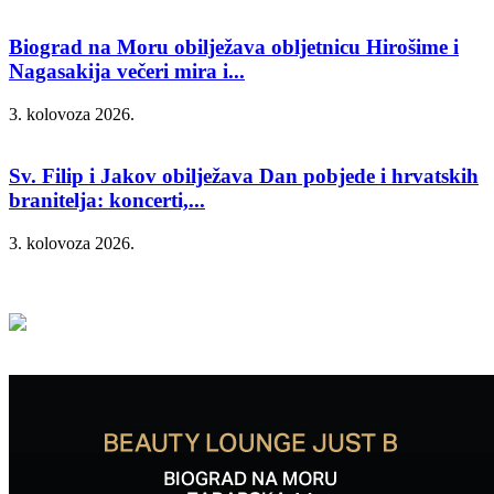
Biograd na Moru obilježava obljetnicu Hirošime i
Nagasakija večeri mira i...
3. kolovoza 2026.
Sv. Filip i Jakov obilježava Dan pobjede i hrvatskih
branitelja: koncerti,...
3. kolovoza 2026.