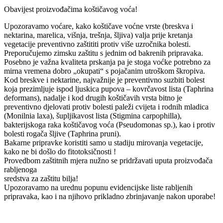
Obavijest proizvođačima koštičavog voća!
Upozoravamo voćare, kako koštičave voćne vrste (breskva i
nektarina, marelica, višnja, trešnja, šljiva) valja prije kretanja
vegetacije preventivno zaštititi protiv više uzročnika bolesti.
Preporučujemo zimsku zaštitu s jednim od bakrenih pripravaka.
Posebno je važna kvaliteta prskanja pa je stoga voćke potrebno za
mirna vremena dobro „okupati“ s pojačanim utroškom škropiva.
Kod breskve i nektarine, najvažnije je preventivno suzbiti bolest
koja prezimljuje ispod ljuskica pupova – kovrčavost lista (Taphrina
deformans), nadalje i kod drugih koštičavih vrsta bitno je
preventivno djelovati protiv bolesti paleži cvijeta i rodnih mladica
(Monilnia laxa), šupljikavost lista (Stigmina carpophilla),
bakterijskoga raka koštičavog voća (Pseudomonas sp.), kao i protiv
bolesti rogača šljive (Taphrina pruni).
Bakarne pripravke koristiti samo u stadiju mirovanja vegetacije,
kako ne bi došlo do fitotoksičnosti !
Provedbom zaštitnih mjera nužno se pridržavati uputa proizvođača
rabljenoga
sredstva za zaštitu bilja!
Upozoravamo na urednu popunu evidencijske liste rabljenih
pripravaka, kao i na njihovo prikladno zbrinjavanje nakon uporabe!