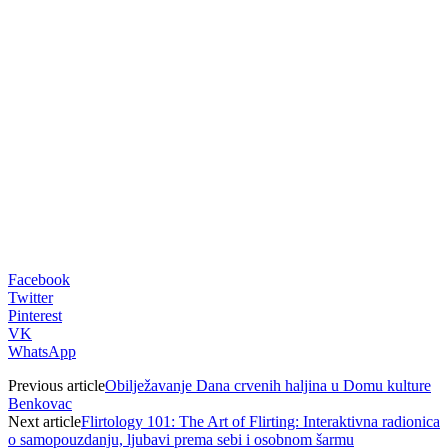
00:00
Facebook
Twitter
Pinterest
VK
WhatsApp
Previous article
Obilježavanje Dana crvenih haljina u Domu kulture
Benkovac
Next article
Flirtology 101: The Art of Flirting: Interaktivna radionica
o samopouzdanju, ljubavi prema sebi i osobnom šarmu