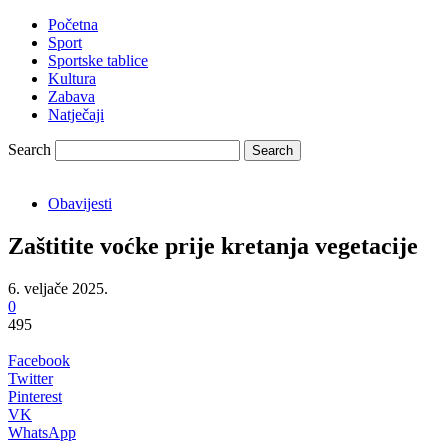
Početna
Sport
Sportske tablice
Kultura
Zabava
Natječaji
Search
Obavijesti
Zaštitite voćke prije kretanja vegetacije
6. veljače 2025.
0
495
Facebook
Twitter
Pinterest
VK
WhatsApp