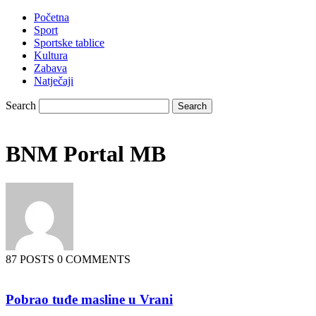
Početna
Sport
Sportske tablice
Kultura
Zabava
Natječaji
Search
BNM Portal MB
87 POSTS
0 COMMENTS
Pobrao tuđe masline u Vrani