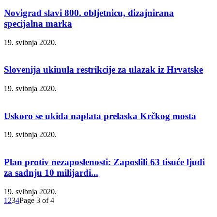
Novigrad slavi 800. obljetnicu, dizajnirana
specijalna marka
19. svibnja 2020.
Slovenija ukinula restrikcije za ulazak iz Hrvatske
19. svibnja 2020.
Uskoro se ukida naplata prelaska Krčkog mosta
19. svibnja 2020.
Plan protiv nezaposlenosti: Zaposlili 63 tisuće ljudi
za sadnju 10 milijardi...
19. svibnja 2020.
1
2
3
4
Page 3 of 4