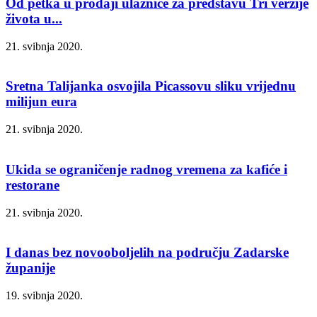
Od petka u prodaji ulaznice za predstavu Tri verzije
života u...
21. svibnja 2020.
Sretna Talijanka osvojila Picassovu sliku vrijednu
milijun eura
21. svibnja 2020.
Ukida se ograničenje radnog vremena za kafiće i
restorane
21. svibnja 2020.
I danas bez novooboljelih na području Zadarske
županije
19. svibnja 2020.