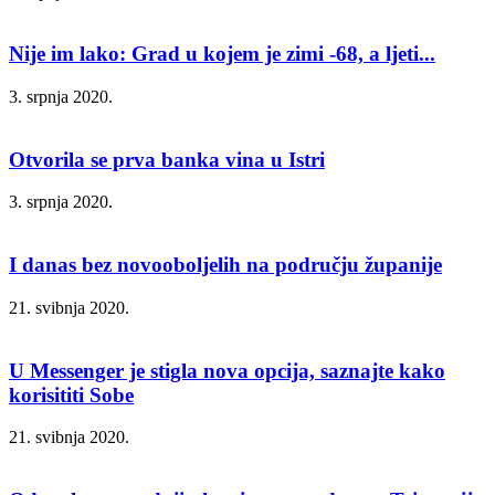
Nije im lako: Grad u kojem je zimi -68, a ljeti...
3. srpnja 2020.
Otvorila se prva banka vina u Istri
3. srpnja 2020.
I danas bez novooboljelih na području županije
21. svibnja 2020.
U Messenger je stigla nova opcija, saznajte kako
korisititi Sobe
21. svibnja 2020.