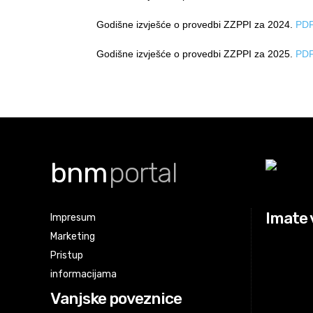
Godišne izvješće o provedbi ZZPPI za 2024.
PD
Godišne izvješće o provedbi ZZPPI za 2025.
PD
bnm
portal
Imate 
Impresum
Marketing
Pristup
informacijama
Vanjske poveznice