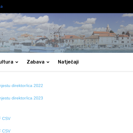
ma
ultura
Zabava
Natječaji
jestu direktor/ica 2022
jestu direktor/ica 2023
F
CSV
F
CSV