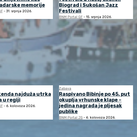
zadarske memorije
Biograd i Sukošan Jazz
Festivali
GF
-
31. srpnja 2026.
BNM Portal GF
-
15. srpnja 2026.
Zabava
kenda najduža utrka
Raspivano Bibinje po 45. put
 u regiji
okuplja vrhunske klape –
jedina nagrada je pljesak
GF
-
6. kolovoza 2026.
publike
BNM Portal JS
-
6. kolovoza 2026.