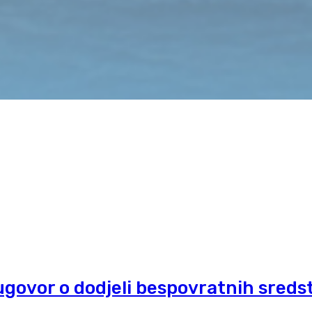
 ugovor o dodjeli bespovratnih sreds