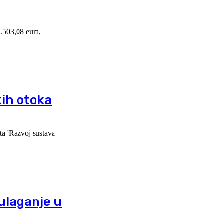
2.503,08 eura,
kih otoka
ta 'Razvoj sustava
ulaganje u