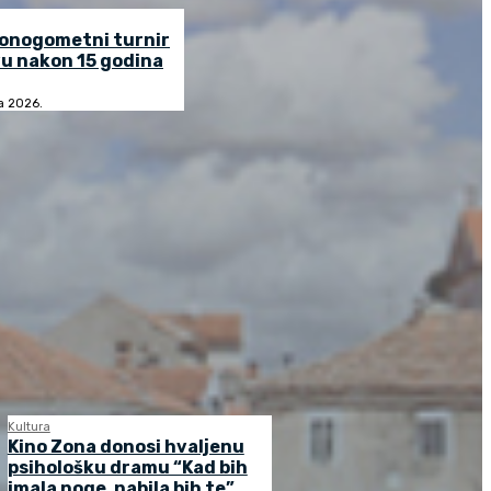
lonogometni turnir
u nakon 15 godina
ja 2026.
Kultura
Kino Zona donosi hvaljenu
psihološku dramu “Kad bih
imala noge, nabila bih te”