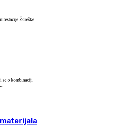
nifestacije Ždreške
a
..
 materijala