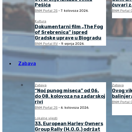
Pešića
čuvari 
BNM Portal JS
-
7. kolovoza 2026.
BNM Portal 
Kultura
Dokumentarni film „The Fog
of Srebrenica” ispred
Gradske uprave u Biogradu
BNM Portal RV
-
9. srpnja 2026.
Zabava
Zabava
Zabava
“Noć punog miseca” od 06.
Ovog vi
do 08. kolovoza na zadarskoj
balinjera
rivi
BNM Portal 
BNM Portal JS
-
6. kolovoza 2026.
Lokalne vijesti
33. European Harley Owners
Group Rally (H.O.G.) održat