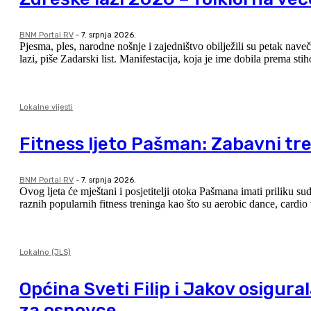
BNM Portal RV
-
7. srpnja 2026.
Pjesma, ples, narodne nošnje i zajedništvo obilježili su petak nave
lazi, piše Zadarski list. Manifestacija, koja je ime d
Lokalne vijesti
Fitness ljeto Pašman: Zabavni tr
BNM Portal RV
-
7. srpnja 2026.
Ovog ljeta će mještani i posjetitelji otoka Pašmana imati priliku sudjelovati
raznih popularnih fitness treninga kao što su aerobic dance, cardio
Lokalno (JLS)
Općina Sveti Filip i Jakov osigur
za osnovce