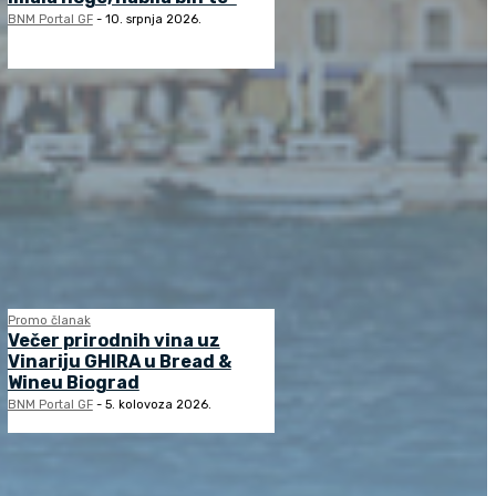
BNM Portal GF
-
10. srpnja 2026.
Promo članak
Večer prirodnih vina uz
Vinariju GHIRA u Bread &
Wineu Biograd
BNM Portal GF
-
5. kolovoza 2026.