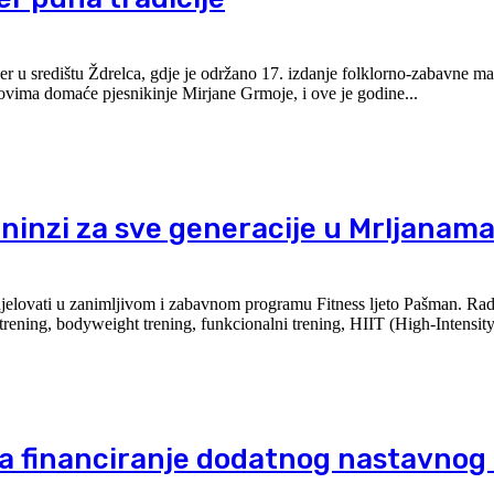
čer u središtu Ždrelca, gdje je održano 17. izdanje folklorno-zabavne ma
obila prema stihovima domaće pjesnikinje Mirjane Grmoje, i ove je godine...
eninzi za sve generacije u Mrljanam
 u zanimljivom i zabavnom programu Fitness ljeto Pašman. Radi se o kombinaciji
 trening, bodyweight trening, funkcionalni trening, HIIT (High-Intensity.
ala financiranje dodatnog nastavnog