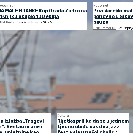
ogomet
Nogomet
NA MALE BRANKE Kup Grada Zadra na
Prvi Varoški ma
Višnjiku okupio 100 ekipa
ponovno u Sikov
pauze
NM Portal JS
-
6. kolovoza 2026.
BNM Portal GF
-
31. srpn
Kultura
a izložba „Tragovi
Rijetka prilika da se u jednom
“: Restaurirane i
tjednu obiđu čak dva jazz
e umjetnine kao
festivala u našoj okolici: