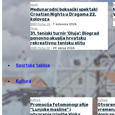
Sport
N
Međunarodni boksački spektakl
Croatian Nights u Dragama 22.
kolovoza
B
BNM Portal JS
-
7. kolovoza 2026.
Tenis
31. teniski turnir ‘Oluja’: Biograd
ponovno okuplja hrvatsku
rekreativnu tenisku elitu
BNM Portal GF
-
29. srpnja 2026.
Sportske tablice
Kultura
Kultura
Kultura
Promocija fotomonografije
Otvoren
“Lunjske masline” i
vremena
otvorenje izložbe Vinka
doniran