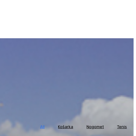
All
Košarka
Nogomet
Tenis