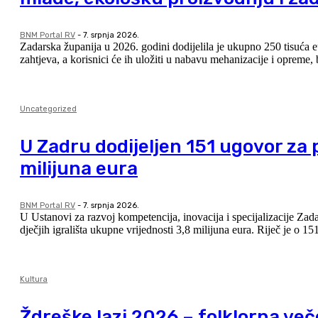
BNM Portal RV
-
7. srpnja 2026.
Zadarska županija u 2026. godini dodijelila je ukupno 250 tisuća e
zahtjeva, a korisnici će ih uložiti u nabavu mehanizacije i opreme, 
Uncategorized
U Zadru dodijeljen 151 ugovor za pr
milijuna eura
BNM Portal RV
-
7. srpnja 2026.
U Ustanovi za razvoj kompetencija, inovacija i specijalizacije Zad
dječjih igrališta ukupne vrijednosti 3,8 milijuna eura. Riječ je o 1
Kultura
Ždreške lazi 2026 – folklorna več