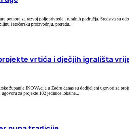
ura potpora za razvoj poljoprivrede i ruralnih područja. Sredstva su od
biljnu i stočarsku proizvodnju, preradu...
ojekte vrtića i dječjih igrališta vri
arske županije INOVAcija u Zadru danas su dodijeljeni ugovori za projek
51 ugovoru za projekte 102 jedinice lokalne...
er puna tradicije