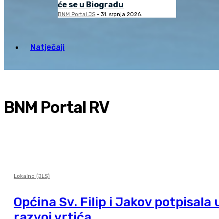
će se u Biogradu
BNM Portal JS
-
31. srpnja 2026.
Natječaji
BNM Portal RV
Lokalno (JLS)
Općina Sv. Filip i Jakov potpisala
razvoj vrtića