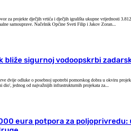
za projekte dječjih vrtića i dječjih igrališta ukupne vrijednosti 3.81
namijenjenih gradovima i općinama iz 102 jedinice lokalne i regionalne samouprave. Načelnik Općine Sveti Filip i Jakov Zoran...
 bliže sigurnoj vodoopskrbi zadars
rve dvije odluke o posebnoj upotrebi pomorskog dobra u okviru projek
io', jednog od najvažnijih infrastrukturnih projekata za...
.000 eura potpora za poljoprivredu: 
druge