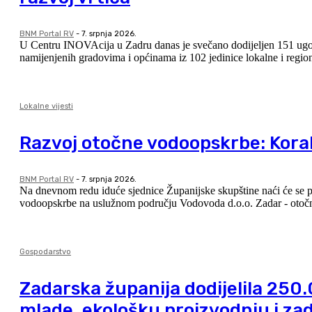
BNM Portal RV
-
7. srpnja 2026.
U Centru INOVAcija u Zadru danas je svečano dodijeljen 151 ugovor 
Lokalne vijesti
Razvoj otočne vodoopskrbe: Korak
BNM Portal RV
-
7. srpnja 2026.
Na dnevnom redu iduće sjednice Županijske skupštine naći će se p
vodoopskrbe na uslužnom području Vodovoda d.o.o. Zadar - otočni d
Gospodarstvo
Zadarska županija dodijelila 250
mlade, ekološku proizvodnju i za