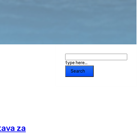
type here...
Search
tava za