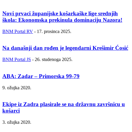
Novi prvaci županijske košarkaške lige srednjih
škola: Ekonomska prekinula dominaciju Nazora!
BNM Portal RV
-
17. prosinca 2025.
Na današnji dan rođen je legendarni Krešimir Ćosić
BNM Portal JS
-
26. studenoga 2025.
ABA: Zadar – Primorska 99-79
9. ožujka 2020.
Ekipe iz Zadra plasirale se na državnu završnicu u
košarci
3. ožujka 2020.