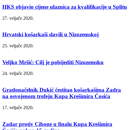
HKS objavio cijene ulaznica za kvalifikacije u Splitu
27. veljače 2020.
Hrvatski košarkaši slavili u Nizozemskoj
25. veljače 2020.
Veljko Mršić: Cilj je pobijediti Nizozemsku
24. veljače 2020.
Gradonačelnik Dukić čestitao košarkašima Zadra
na osvojenom trofeju Kupa Krešimira Ćosića
17. veljače 2020.
Zadar protiv Cibone u finalu Kupa Krešimira