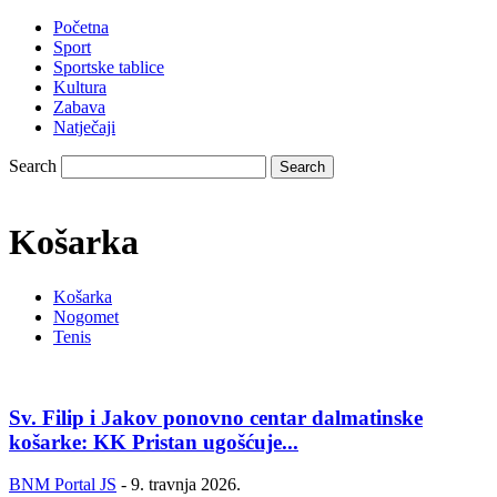
Početna
Sport
Sportske tablice
Kultura
Zabava
Natječaji
Search
Košarka
Košarka
Nogomet
Tenis
Sv. Filip i Jakov ponovno centar dalmatinske
košarke: KK Pristan ugošćuje...
BNM Portal JS
-
9. travnja 2026.