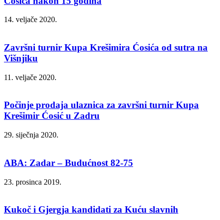
Ćosića nakon 15 godina
14. veljače 2020.
Završni turnir Kupa Krešimira Ćosića od sutra na
Višnjiku
11. veljače 2020.
Počinje prodaja ulaznica za završni turnir Kupa
Krešimir Ćosić u Zadru
29. siječnja 2020.
ABA: Zadar – Budućnost 82-75
23. prosinca 2019.
Kukoč i Gjergja kandidati za Kuću slavnih