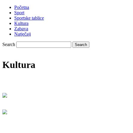
Početna
Sport
Sportske tablice
Kultura
Zabava
Natječaji
Search
Kultura