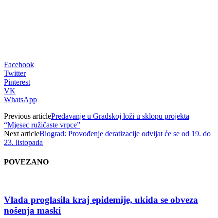
Facebook
Twitter
Pinterest
VK
WhatsApp
Previous article
Predavanje u Gradskoj loži u sklopu projekta
“Mjesec ružičaste vrpce”
Next article
Biograd: Provođenje deratizacije odvijat će se od 19. do
23. listopada
POVEZANO
Vlada proglasila kraj epidemije, ukida se obveza
nošenja maski