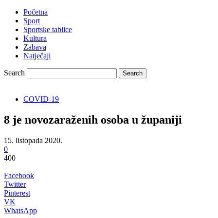
Početna
Sport
Sportske tablice
Kultura
Zabava
Natječaji
Search
COVID-19
8 je novozaraženih osoba u županiji
15. listopada 2020.
0
400
Facebook
Twitter
Pinterest
VK
WhatsApp