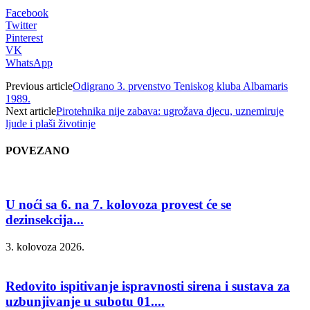
Facebook
Twitter
Pinterest
VK
WhatsApp
Previous article
Odigrano 3. prvenstvo Teniskog kluba Albamaris
1989.
Next article
Pirotehnika nije zabava: ugrožava djecu, uznemiruje
ljude i plaši životinje
POVEZANO
U noći sa 6. na 7. kolovoza provest će se
dezinsekcija...
3. kolovoza 2026.
Redovito ispitivanje ispravnosti sirena i sustava za
uzbunjivanje u subotu 01....