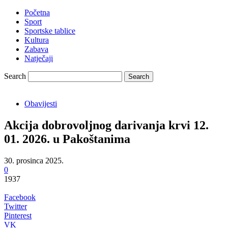
Početna
Sport
Sportske tablice
Kultura
Zabava
Natječaji
Search
Obavijesti
Akcija dobrovoljnog darivanja krvi 12.
01. 2026. u Pakoštanima
30. prosinca 2025.
0
1937
Facebook
Twitter
Pinterest
VK