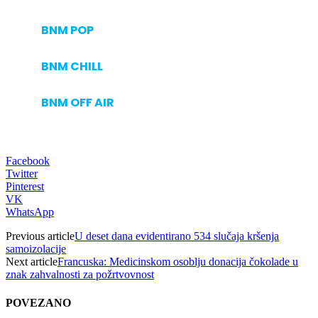
BNM POP
BNM CHILL
BNM OFF AIR
Facebook
Twitter
Pinterest
VK
WhatsApp
Previous article
U deset dana evidentirano 534 slučaja kršenja
samoizolacije
Next article
Francuska: Medicinskom osoblju donacija čokolade u
znak zahvalnosti za požrtvovnost
POVEZANO