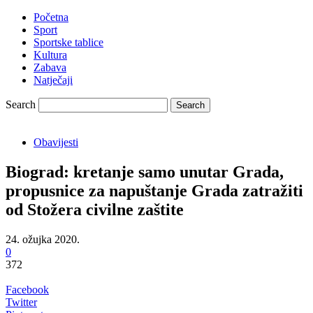
Početna
Sport
Sportske tablice
Kultura
Zabava
Natječaji
Search
Obavijesti
Biograd: kretanje samo unutar Grada,
propusnice za napuštanje Grada zatražiti
od Stožera civilne zaštite
24. ožujka 2020.
0
372
Facebook
Twitter