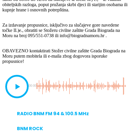
obiteljskih razloga, poput pružanja skrbi djeci ili starijim osobama ili
kupnje hrane i osnovnih potrepština.
Za izdavanje propusnice, isključivo za slučajeve gore navedene
točke II.)e., obratiti se Stožeru civilne zaštite Grada Biograda na
Moru na broj 095/551-0738 ili info@biogradnamoru.hr .
OBAVEZNO kontaktirati Stožer civilne zaštite Grada Biograda na
Moru putem mobitela ili e-maila zbog dogovora isporuke
propusnice!
00:00
RADIO BNM FM 94 & 100.5 MHz
BNM ROCK