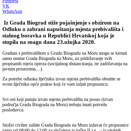
Pinterest
VK
WhatsApp
Iz Grada Biograd stiže pojašnjenje s obzirom na
Odluku o zabrani napuštanja mjesta prebivališta i
stalnog boravka u Republici Hrvatskoj koja je
stupila na snagu dana 23.ožujka 2020.
Građani s prebivalištem u Gradu Biogradu na Moru mogu se kretati
samo unutar Grada Biograda na Moru, uz pridržavanje svih
propisanih mjera opreza (socijalnog distanciranja, ne zadržavanja na
javnim prostorima…).
Za potrebe odlaska liječniku izvan mjesta prebivališta obratite se
svom liječniku opće prakse koji će vam i
zdati propusnicu.
Svi oni koji putuju izvan mjesta prebivališta na posao (izvan
područja Grada Biograda na Moru) trebaju imati potvrdu
poslodavca.
Stožer civilne zaštite Grada Biograda na Moru izdavat će propusnice
samo od 08:00 do 12:00 za slučajeve iz točke II.) e., – iz vitalnih