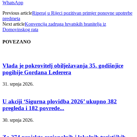
WhatsApp
Previous article
Riperaj u Rijeci pozitivan primjer ponovne upotrebe
predmeta
Next article
Konvencija zadruga hrvatskih branitelja iz
Domovinskog rata
POVEZANO
Vlada je pokrovitelj obilježavanja 35. godišnjice
pogibije Gordana Lederera
31. srpnja 2026.
U akciji ‘Sigurna plovidba 2026’ ukupno 382
pregleda i 182 povrede...
30. srpnja 2026.