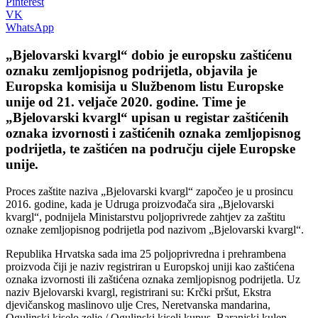
Pinterest
VK
WhatsApp
„Bjelovarski kvargl“ dobio je europsku zaštićenu
oznaku zemljopisnog podrijetla, objavila je
Europska komisija u Službenom listu Europske
unije od 21. veljače 2020. godine. Time je
„Bjelovarski kvargl“ upisan u registar zaštićenih
oznaka izvornosti i zaštićenih oznaka zemljopisnog
podrijetla, te zaštićen na području cijele Europske
unije.
Proces zaštite naziva „Bjelovarski kvargl“ započeo je u prosincu
2016. godine, kada je Udruga proizvođača sira „Bjelovarski
kvargl“, podnijela Ministarstvu poljoprivrede zahtjev za zaštitu
oznake zemljopisnog podrijetla pod nazivom „Bjelovarski kvargl“.
Republika Hrvatska sada ima 25 poljoprivredna i prehrambena
proizvoda čiji je naziv registriran u Europskoj uniji kao zaštićena
oznaka izvornosti ili zaštićena oznaka zemljopisnog podrijetla. Uz
naziv Bjelovarski kvargl, registrirani su: Krčki pršut, Ekstra
djevičanskog maslinovo ulje Cres, Neretvanska mandarina,
Ogulinski kiselo zelje / Ogulinski kiseli kupus, Baranjski kulen,