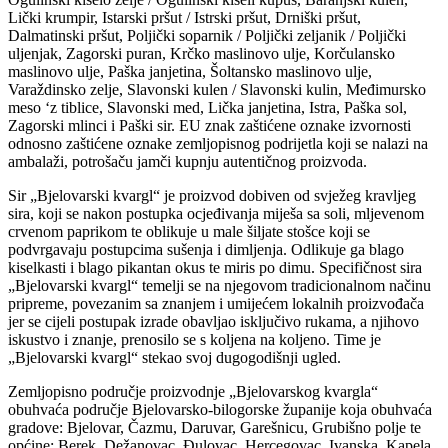
Lički krumpir, Istarski pršut / Istrski pršut, Drniški pršut,
Dalmatinski pršut, Poljički soparnik / Poljički zeljanik / Poljički
uljenjak, Zagorski puran, Krčko maslinovo ulje, Korčulansko
maslinovo ulje, Paška janjetina, Šoltansko maslinovo ulje,
Varaždinsko zelje, Slavonski kulen / Slavonski kulin, Međimursko
meso ‘z tiblice, Slavonski med, Lička janjetina, Istra, Paška sol,
Zagorski mlinci i Paški sir. EU znak zaštićene oznake izvornosti
odnosno zaštićene oznake zemljopisnog podrijetla koji se nalazi na
ambalaži, potrošaču jamči kupnju autentičnog proizvoda.
Sir „Bjelovarski kvargl“ je proizvod dobiven od svježeg kravljeg
sira, koji se nakon postupka ocjeđivanja miješa sa soli, mljevenom
crvenom paprikom te oblikuje u male šiljate stošce koji se
podvrgavaju postupcima sušenja i dimljenja. Odlikuje ga blago
kiselkasti i blago pikantan okus te miris po dimu. Specifičnost sira
„Bjelovarski kvargl“ temelji se na njegovom tradicionalnom načinu
pripreme, povezanim sa znanjem i umijećem lokalnih proizvođača
jer se cijeli postupak izrade obavljao isključivo rukama, a njihovo
iskustvo i znanje, prenosilo se s koljena na koljeno. Time je
„Bjelovarski kvargl“ stekao svoj dugogodišnji ugled.
Zemljopisno područje proizvodnje „Bjelovarskog kvargla“
obuhvaća područje Bjelovarsko-bilogorske županije koja obuhvaća
gradove: Bjelovar, Čazmu, Daruvar, Garešnicu, Grubišno polje te
općine: Berek, Dežanovac, Đulovac, Hercegovac, Ivanska, Kapela,