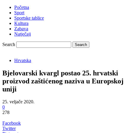
Početna
Sport
Sportske tablice
Kultura
Zabava
Natječaji
Search
Hrvatska
Bjelovarski kvargl postao 25. hrvatski
proizvod zaštićenog naziva u Europskoj
uniji
25. veljače 2020.
0
278
Facebook
Twitter