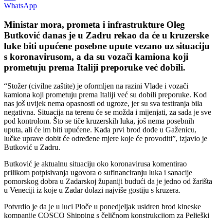
WhatsApp
Ministar mora, prometa i infrastrukture Oleg
Butković danas je u Zadru rekao da će u kruzerske
luke biti upućene posebne upute vezano uz situaciju
s koronavirusom, a da su vozači kamiona koji
prometuju prema Italiji preporuke već dobili.
“Stožer (civilne zaštite) je oformljen na razini Vlade i vozači
kamiona koji prometuju prema Italiji već su dobili preporuke. Kod
nas još uvijek nema opasnosti od ugroze, jer su sva testiranja bila
negativna. Situacija na terenu će se možda i mijenjati, za sada je sve
pod kontrolom. Što se tiče kruzerskih luka, još nema posebnih
uputa, ali će im biti upućene. Kada prvi brod dođe u Gaženicu,
lučke uprave dobit će određene mjere koje će provoditi”, izjavio je
Butković u Zadru.
Butković je aktualnu situaciju oko koronavirusa komentirao
prilikom potpisivanja ugovora o sufinanciranju luka i sanacije
pomorskog dobra u Zadarskoj županiji budući da je jedno od žarišta
u Veneciji iz koje u Zadar dolazi najviše gostiju s kruzera.
Potvrdio je da je u luci Ploče u ponedjeljak usidren brod kineske
kompanije COSCO Shipping s čeličnom konstrukcijom za Pelješki