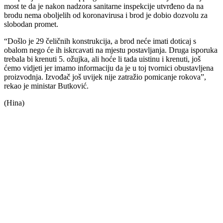
most te da je nakon nadzora sanitarne inspekcije utvrđeno da na
brodu nema oboljelih od koronavirusa i brod je dobio dozvolu za
slobodan promet.
“Došlo je 29 čeličnih konstrukcija, a brod neće imati doticaj s
obalom nego će ih iskrcavati na mjestu postavljanja. Druga isporuka
trebala bi krenuti 5. ožujka, ali hoće li tada uistinu i krenuti, još
ćemo vidjeti jer imamo informaciju da je u toj tvornici obustavljena
proizvodnja. Izvođač još uvijek nije zatražio pomicanje rokova”,
rekao je ministar Butković.
(Hina)
00:00