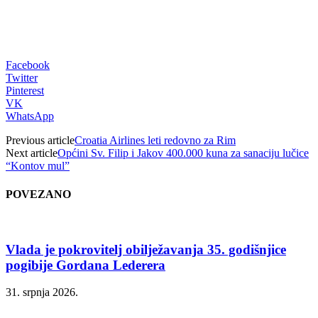
Facebook
Twitter
Pinterest
VK
WhatsApp
Previous article
Croatia Airlines leti redovno za Rim
Next article
Općini Sv. Filip i Jakov 400.000 kuna za sanaciju lučice
“Kontov mul”
POVEZANO
Vlada je pokrovitelj obilježavanja 35. godišnjice
pogibije Gordana Lederera
31. srpnja 2026.