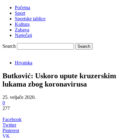
Početna
Sport
Sportske tablice
Kultura
Zabava
Natječaji
Search
Hrvatska
Butković: Uskoro upute kruzerskim
lukama zbog koronavirusa
25. veljače 2020.
0
277
Facebook
Twitter
Pinterest
VK