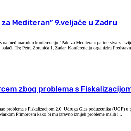
za Mediteran” 9.veljače u Zadru
na međunarodnu konferenciju "Pakt za Mediteran: partnerstva za svijet
 Zadar. Konferenciju organizira Predstavništva Europske
rcem zbog problema s Fiskalizacijo
0. Udruga Glas poduzetnika (UGP) u petak je objavila
 Markom Primorcem kako bi mu izravno iznijeli probleme malih i...