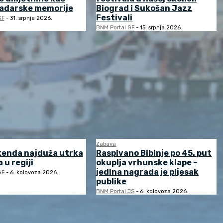
zadarske memorije
Biograd i Sukošan Jazz
Festivali
GF
-
31. srpnja 2026.
BNM Portal GF
-
15. srpnja 2026.
Zabava
kenda najduža utrka
Raspivano Bibinje po 45. put
 u regiji
okuplja vrhunske klape –
jedina nagrada je pljesak
GF
-
6. kolovoza 2026.
publike
BNM Portal JS
-
6. kolovoza 2026.