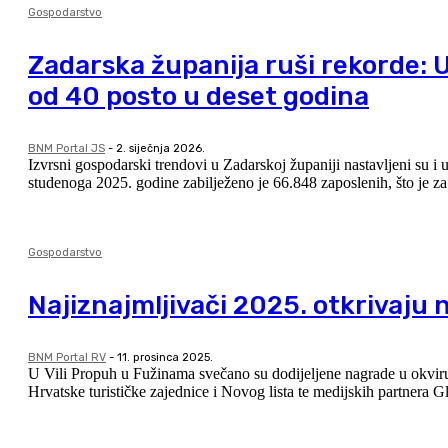
Gospodarstvo
Zadarska županija ruši rekorde: 
od 40 posto u deset godina
BNM Portal JS
-
2. siječnja 2026.
Izvrsni gospodarski trendovi u Zadarskoj županiji nastavljeni su 
studenoga 2025. godine zabilježeno je 66.848 zaposlenih, što je za d
Gospodarstvo
Najiznajmljivači 2025. otkrivaju 
BNM Portal RV
-
11. prosinca 2025.
U Vili Propuh u Fužinama svečano su dodijeljene nagrade u okviru p
Hrvatske turističke zajednice i Novog lista te medijskih partnera Gl