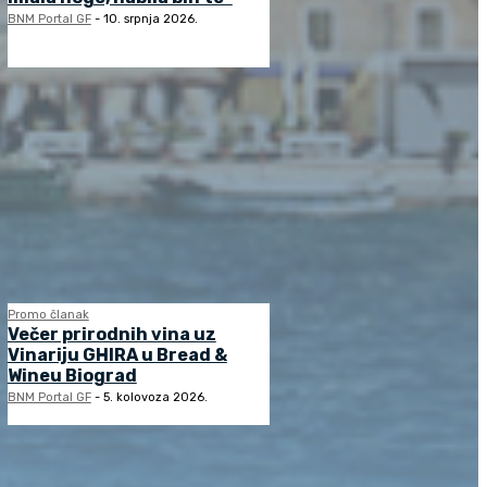
BNM Portal GF
-
10. srpnja 2026.
Promo članak
Večer prirodnih vina uz
Vinariju GHIRA u Bread &
Wineu Biograd
BNM Portal GF
-
5. kolovoza 2026.