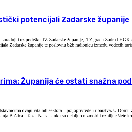
tički potencijali Zadarske županije
a u suradnji i uz podršku TZ Zadarske županije, TZ grada Zadra i HGK
cijala Zadarske županije te poslovnu b2b radionicu između vodećih turist
barima: Županija će ostati snažna po
aju vitalnih sektora – poljoprivrede i ribarstva. U Domu Zadarske županije
ja Baštica I. faza. Na sastanku su detaljno razmotrili ozbiljne štete koj