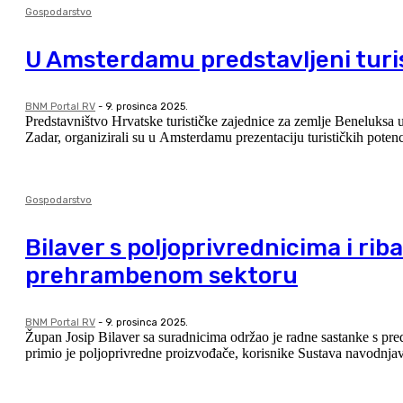
Gospodarstvo
U Amsterdamu predstavljeni turis
BNM Portal RV
-
9. prosinca 2025.
Predstavništvo Hrvatske turističke zajednice za zemlje Beneluks
Zadar, organizirali su u Amsterdamu prezentaciju turističkih poten
Gospodarstvo
Bilaver s poljoprivrednicima i ri
prehrambenom sektoru
BNM Portal RV
-
9. prosinca 2025.
Župan Josip Bilaver sa suradnicima održao je radne sastanke s predstavnicima dv
primio je poljoprivredne proizvođače, korisnike Sustava navodnjavan