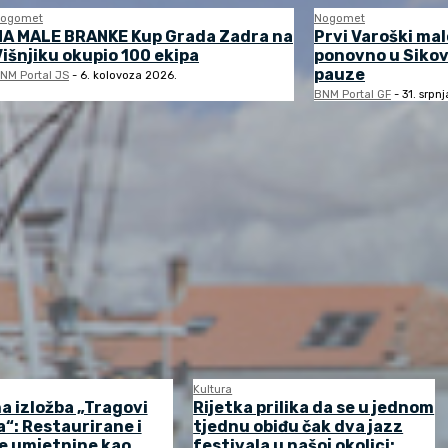
ogomet
Nogomet
NA MALE BRANKE Kup Grada Zadra na
Prvi Varoški ma
Višnjiku okupio 100 ekipa
ponovno u Sikov
pauze
NM Portal JS
-
6. kolovoza 2026.
BNM Portal GF
-
31. srpn
Kultura
a izložba „Tragovi
Rijetka prilika da se u jednom
“: Restaurirane i
tjednu obiđu čak dva jazz
e umjetnine kao
festivala u našoj okolici: