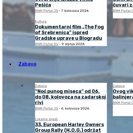
Pešića
čuvari 
BNM Portal JS
-
7. kolovoza 2026.
BNM Portal 
Kultura
Dokumentarni film „The Fog
of Srebrenica” ispred
Gradske uprave u Biogradu
BNM Portal RV
-
9. srpnja 2026.
Zabava
Zabava
Zabava
“Noć punog miseca” od 06.
Ovog vi
do 08. kolovoza na zadarskoj
balinjera
rivi
BNM Portal 
BNM Portal JS
-
6. kolovoza 2026.
Lokalne vijesti
33. European Harley Owners
Group Rally (H.O.G.) održat