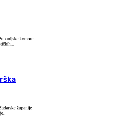
 županijske komore
ičkih...
drška
e...