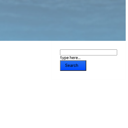
type here...
Search