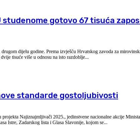
U studenome gotovo 67 tisuća zaposl
i u drugom dijelu godine. Prema izvješću Hrvatskog zavoda za mirovinsk
vije tisuće više u odnosu na isto razdoblje...
nove standarde gostoljubivosti
rojekta Najiznajmljivači 2025., jedinstvene nacionalne akcije Ministar
asa Istre, Zadarskog lista i Glasa Slavonije, kojom se...