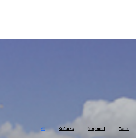
All
Košarka
Nogomet
Tenis