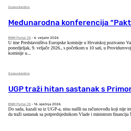
Gospodarstvo
Međunarodna konferencija “Pakt 
BNM Portal JS
-
6. veljače 2026.
U ime Predstavništva Europske komisije u Hrvatskoj pozivamo Vas 
ponedjeljak, 9. veljače 2026., s početkom u 10 sati, u Providurovoj palači, Trg Petra Zoranića 1,
komisije u...
Gospodarstvo
UGP traži hitan sastanak s Primo
BNM Portal JS
-
16. siječnja 2026.
Do sada, kazali su iz UGP-a, nisu naišli na računovođu koji nije imao problema s Fiskalizacijom 2.
da traži sastanak sa potpredsjednikom Vlade i ministrom financija