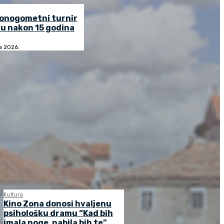
lonogometni turnir
u nakon 15 godina
ja 2026.
Kultura
Kino Zona donosi hvaljenu
psihološku dramu “Kad bih
imala noge, nabila bih te”