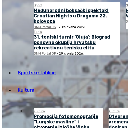
Sport
N
Međunarodni boksački spektakl
Croatian Nights u Dragama 22.
kolovoza
B
BNM Portal JS
-
7. kolovoza 2026.
Tenis
31. teniski turnir ‘Oluja’: Biograd
ponovno okuplja hrvatsku
rekreativnu tenisku elitu
BNM Portal GF
-
29. srpnja 2026.
Sportske tablice
Kultura
Kultura
Kultura
Promocija fotomonografije
Otvoren
“Lunjske masline” i
vremena
otvorenje izložbe Vinka
doniran