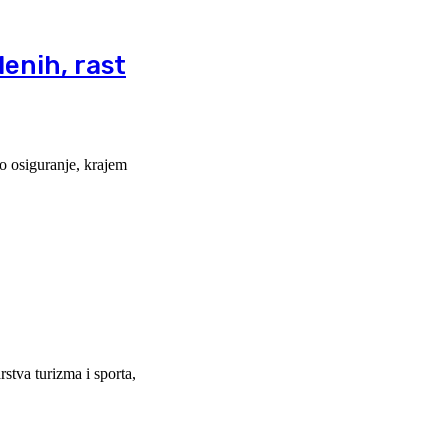
enih, rast
o osiguranje, krajem
stva turizma i sporta,