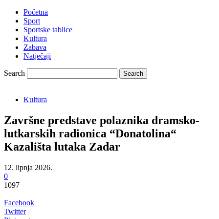
Početna
Sport
Sportske tablice
Kultura
Zabava
Natječaji
Search
Kultura
Završne predstave polaznika dramsko-
lutkarskih radionica “Donatolina“
Kazališta lutaka Zadar
12. lipnja 2026.
0
1097
Facebook
Twitter