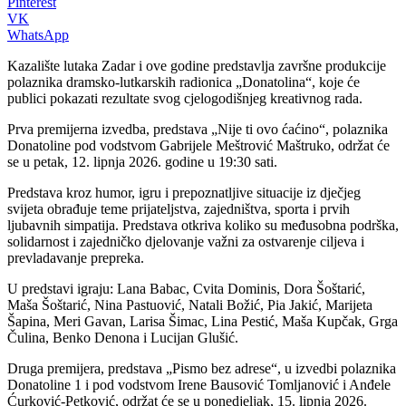
Pinterest
VK
WhatsApp
Kazalište lutaka Zadar i ove godine predstavlja završne produkcije
polaznika dramsko-lutkarskih radionica „Donatolina“, koje će
publici pokazati rezultate svog cjelogodišnjeg kreativnog rada.
Prva premijerna izvedba, predstava „Nije ti ovo ćaćino“, polaznika
Donatoline pod vodstvom Gabrijele Meštrović Maštruko, održat će
se u petak, 12. lipnja 2026. godine u 19:30 sati.
Predstava kroz humor, igru i prepoznatljive situacije iz dječjeg
svijeta obrađuje teme prijateljstva, zajedništva, sporta i prvih
ljubavnih simpatija. Predstava otkriva koliko su međusobna podrška,
solidarnost i zajedničko djelovanje važni za ostvarenje ciljeva i
prevladavanje prepreka.
U predstavi igraju: Lana Babac, Cvita Dominis, Dora Šoštarić,
Maša Šoštarić, Nina Pastuović, Natali Božić, Pia Jakić, Marijeta
Šapina, Meri Gavan, Larisa Šimac, Lina Pestić, Maša Kupčak, Grga
Čulina, Benko Denona i Lucijan Glušić.
Druga premijera, predstava „Pismo bez adrese“, u izvedbi polaznika
Donatoline 1 i pod vodstvom Irene Bausović Tomljanović i Anđele
Ćurković-Petković, održat će se u ponedjeljak, 15. lipnja 2026.