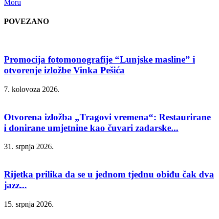
Moru
POVEZANO
Promocija fotomonografije “Lunjske masline” i
otvorenje izložbe Vinka Pešića
7. kolovoza 2026.
Otvorena izložba „Tragovi vremena“: Restaurirane
i donirane umjetnine kao čuvari zadarske...
31. srpnja 2026.
Rijetka prilika da se u jednom tjednu obiđu čak dva
jazz...
15. srpnja 2026.