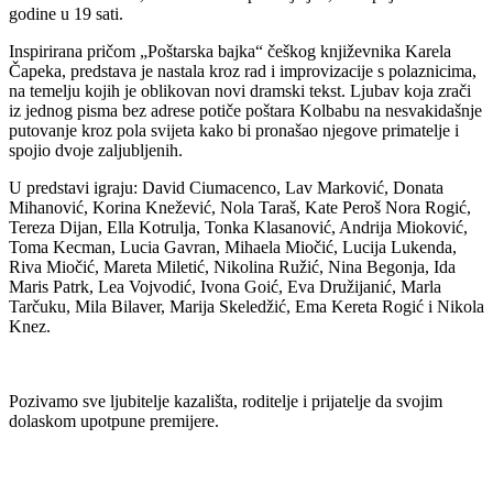
godine u 19 sati.
Inspirirana pričom „Poštarska bajka“ češkog književnika Karela
Čapeka, predstava je nastala kroz rad i improvizacije s polaznicima,
na temelju kojih je oblikovan novi dramski tekst. Ljubav koja zrači
iz jednog pisma bez adrese potiče poštara Kolbabu na nesvakidašnje
putovanje kroz pola svijeta kako bi pronašao njegove primatelje i
spojio dvoje zaljubljenih.
U predstavi igraju: David Ciumacenco, Lav Marković, Donata
Mihanović, Korina Knežević, Nola Taraš, Kate Peroš Nora Rogić,
Tereza Dijan, Ella Kotrulja, Tonka Klasanović, Andrija Mioković,
Toma Kecman, Lucia Gavran, Mihaela Miočić, Lucija Lukenda,
Riva Miočić, Mareta Miletić, Nikolina Ružić, Nina Begonja, Ida
Maris Patrk, Lea Vojvodić, Ivona Goić, Eva Družijanić, Marla
Tarčuku, Mila Bilaver, Marija Skeledžić, Ema Kereta Rogić i Nikola
Knez.
Pozivamo sve ljubitelje kazališta, roditelje i prijatelje da svojim
dolaskom upotpune premijere.