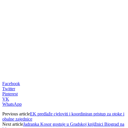
00:00
Facebook
Twitter
Pinterest
VK
WhatsApp
Previous article
EK predlaže cjeloviti i koordiniran pristup za otoke i
obalne zajednice
Next article
Jadranka Kosor gostuje u Gradskoj knjižnici Biograd na