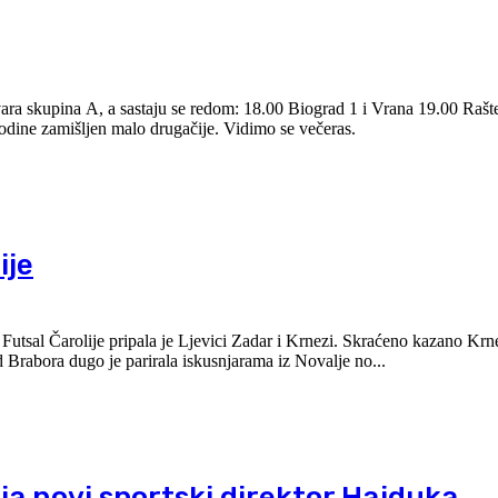
: 18.00 Biograd 1 i Vrana 19.00 Raštević i Biograd 2
Veselimo se još jednom našem tradicionalnom turniru koji je ove godine zamišljen malo drugačije. Vidimo se večeras.
ije
Čarolije pripala je Ljevici Zadar i Krnezi. Skraćeno kazano Krneza
a dugo je parirala iskusnjarama iz Novalje no...
ija novi sportski direktor Hajduka