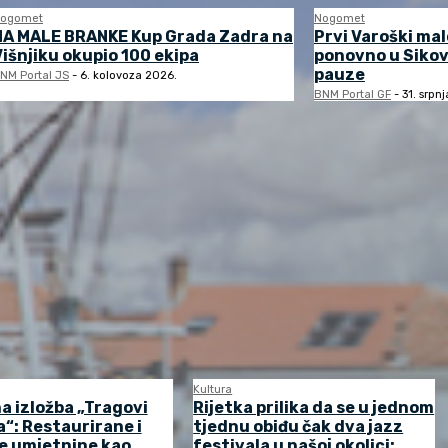
ogomet
Nogomet
NA MALE BRANKE Kup Grada Zadra na
Prvi Varoški ma
Višnjiku okupio 100 ekipa
ponovno u Sikov
pauze
NM Portal JS
-
6. kolovoza 2026.
BNM Portal GF
-
31. srpn
Kultura
a izložba „Tragovi
Rijetka prilika da se u jednom
“: Restaurirane i
tjednu obiđu čak dva jazz
e umjetnine kao
festivala u našoj okolici: