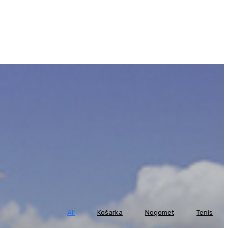
All
Košarka
Nogomet
Tenis