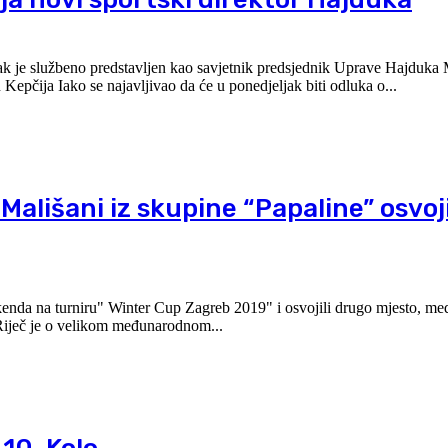
jak je službeno predstavljen kao savjetnik predsjednik Uprave Hajduka
sportsku politiku, dok je novi sportski direktor splitskog kluba Ivan Kepčija Iako se najavljivao da će u ponedjeljak biti odluka o...
ališani iz skupine “Papaline” osvoji
nda na turniru" Winter Cup Zagreb 2019" i osvojili drugo mjesto, meda
Riječ je o velikom međunarodnom...