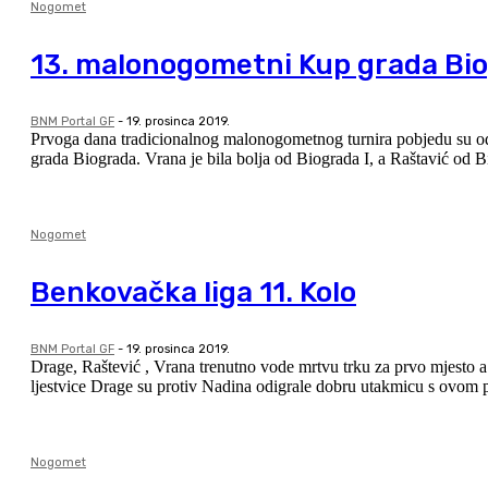
Nogomet
13. malonogometni Kup grada Bio
BNM Portal GF
-
19. prosinca 2019.
Prvoga dana tradicionalnog malonogometnog turnira pobjedu su odn
grada Biograda. Vrana je bila bolja od Biograda I, a Raštavić od Bi
Nogomet
Benkovačka liga 11. Kolo
BNM Portal GF
-
19. prosinca 2019.
Drage, Raštević , Vrana trenutno vode mrtvu trku za prvo mjesto a
ljestvice Drage su protiv Nadina odigrale dobru utakmicu s ovom p
Nogomet