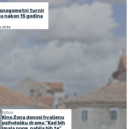
lonogometni turnir
u nakon 15 godina
ja 2026.
Kultura
Kino Zona donosi hvaljenu
psihološku dramu “Kad bih
imala noge, nabila bih te”