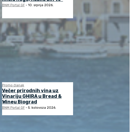
BNM Portal GF
-
10. srpnja 2026.
Promo članak
Večer prirodnih vina uz
Vinariju GHIRA u Bread &
Wineu Biograd
BNM Portal GF
-
5. kolovoza 2026.