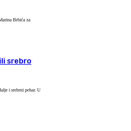
 Marina Brbića za
li srebro
lje i srebrni pehar. U