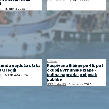
i
GF
-
15. srpnja 2026.
Zabava
kenda najduža utrka
Raspivano Bibinje po 45. put
 u regiji
okuplja vrhunske klape –
jedina nagrada je pljesak
GF
-
6. kolovoza 2026.
publike
BNM Portal JS
-
6. kolovoza 2026.