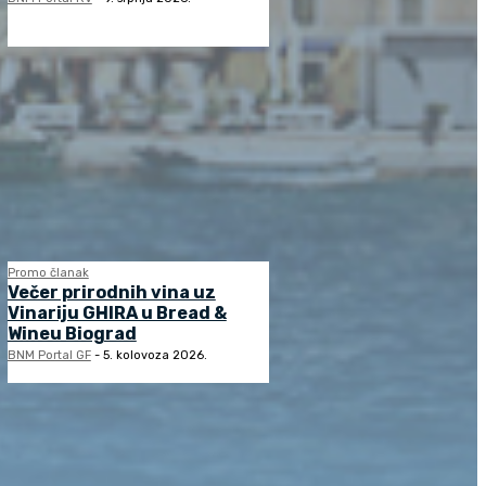
Promo članak
Večer prirodnih vina uz
Vinariju GHIRA u Bread &
Wineu Biograd
BNM Portal GF
-
5. kolovoza 2026.