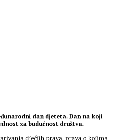
Međunarodni dan djeteta. Dan na koji
ijednost za budućnost društva.
arivanja dječjih prava, prava o kojima