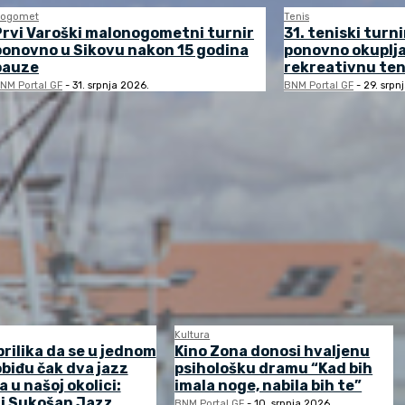
ogomet
Tenis
Prvi Varoški malonogometni turnir
31. teniski turni
ponovno u Sikovu nakon 15 godina
ponovno okuplj
pauze
rekreativnu ten
NM Portal GF
-
31. srpnja 2026.
BNM Portal GF
-
29. srpn
Kultura
prilika da se u jednom
Kino Zona donosi hvaljenu
biđu čak dva jazz
psihološku dramu “Kad bih
a u našoj okolici:
imala noge, nabila bih te”
 i Sukošan Jazz
BNM Portal GF
-
10. srpnja 2026.