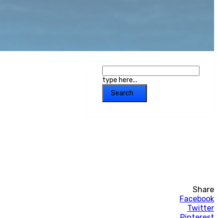
type here...
Search
Share
Facebook
Twitter
Pinterest