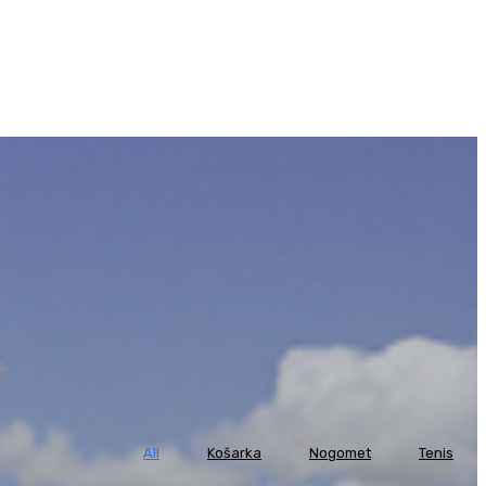
All
Košarka
Nogomet
Tenis