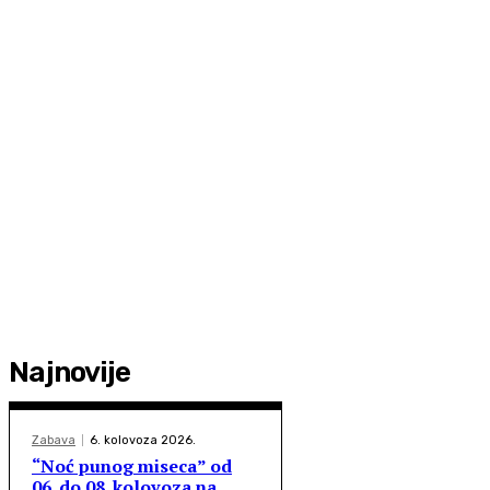
Najnovije
Zabava
6. kolovoza 2026.
“Noć punog miseca” od
06. do 08. kolovoza na