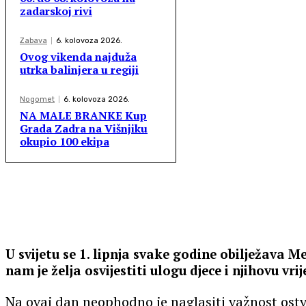
zadarskoj rivi
Zabava
6. kolovoza 2026.
Ovog vikenda najduža
utrka balinjera u regiji
Nogomet
6. kolovoza 2026.
NA MALE BRANKE Kup
Grada Zadra na Višnjiku
okupio 100 ekipa
U svijetu se 1. lipnja svake godine obilježava 
nam je želja osvijestiti ulogu djece i njihovu vr
Na ovaj dan neophodno je naglasiti važnost ostv