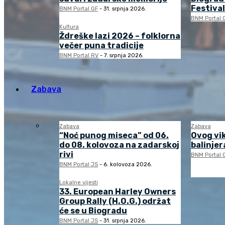
Festival
BNM Portal GF
-
31. srpnja 2026.
BNM Portal 
Kultura
Ždreške lazi 2026 – folklorna
večer puna tradicije
BNM Portal RV
-
7. srpnja 2026.
Zabava
Zabava
Zabava
“Noć punog miseca” od 06.
Ovog vi
do 08. kolovoza na zadarskoj
balinjera
rivi
BNM Portal 
BNM Portal JS
-
6. kolovoza 2026.
Lokalne vijesti
33. European Harley Owners
Group Rally (H.O.G.) održat
će se u Biogradu
BNM Portal JS
-
31. srpnja 2026.