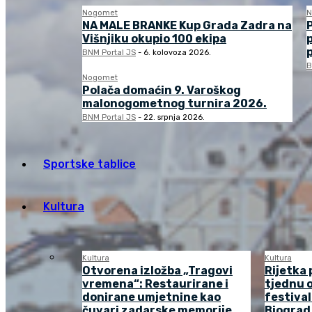
Nogomet
N
NA MALE BRANKE Kup Grada Zadra na
Višnjiku okupio 100 ekipa
BNM Portal JS
-
6. kolovoza 2026.
B
Nogomet
Polača domaćin 9. Varoškog
malonogometnog turnira 2026.
BNM Portal JS
-
22. srpnja 2026.
Sportske tablice
Kultura
Kultura
Kultura
Otvorena izložba „Tragovi
Rijetka 
vremena“: Restaurirane i
tjednu o
donirane umjetnine kao
festival
čuvari zadarske memorije
Biograd