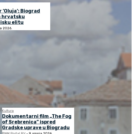
r ‘Oluja’: Biograd
a hrvatsku
isku elitu
ja 2026.
Kultura
Dokumentarni film „The Fog
of Srebrenica” ispred
Gradske uprave u Biogradu
BNM Portal RV
-
9. srpnja 2026.