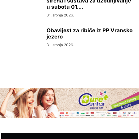
sirena i sustava za uzbunjivanje
u subotu 01....
31. srpnja 2026.
Obavijest za ribiče iz PP Vransko
jezero
31. srpnja 2026.