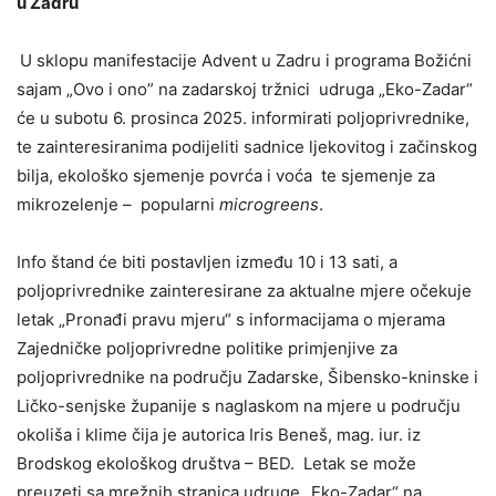
u Zadru
U sklopu manifestacije Advent u Zadru i programa Božićni
sajam „Ovo i ono” na zadarskoj tržnici udruga „Eko-Zadar“
će u subotu 6. prosinca 2025. informirati poljoprivrednike,
te zainteresiranima podijeliti sadnice ljekovitog i začinskog
bilja, ekološko sjemenje povrća i voća te sjemenje za
mikrozelenje – popularni
microgreens
.
Info štand će biti postavljen između 10 i 13 sati, a
poljoprivrednike zainteresirane za aktualne mjere očekuje
letak „Pronađi pravu mjeru“ s informacijama o mjerama
Zajedničke poljoprivredne politike primjenjive za
poljoprivrednike na području Zadarske, Šibensko-kninske i
Ličko-senjske županije s naglaskom na mjere u području
okoliša i klime čija je autorica Iris Beneš, mag. iur. iz
Brodskog ekološkog društva – BED. Letak se može
preuzeti sa mrežnih stranica udruge „Eko-Zadar“ na