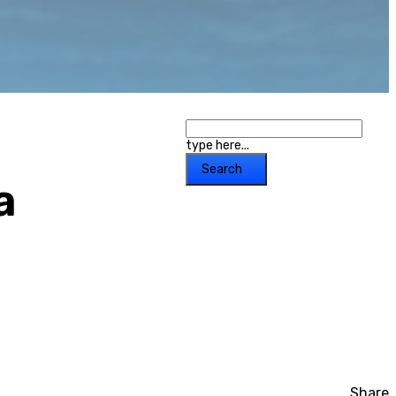
type here...
Search
a
Share