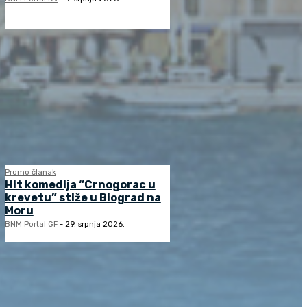
Promo članak
Hit komedija “Crnogorac u
krevetu” stiže u Biograd na
Moru
BNM Portal GF
-
29. srpnja 2026.