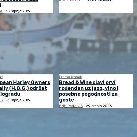
i
GF
-
15. srpnja 2026.
ti
Promo članak
opean Harley Owners
Bread & Wine slavi prvi
lly (H.O.G.) održat
rođendan uz jazz, vino i
Biogradu
posebne pogodnosti za
goste
JS
-
31. srpnja 2026.
BNM Portal JS
-
29. srpnja 2026.