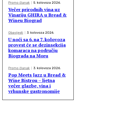
Promo članak
5. kolovoza 2026.
Večer prirodnih vina uz
Vinariju GHIRA u Bread &
Wineu Biograd
Obavijesti
3. kolovoza 2026.
U noći sa 6. na 7. kolovoza
provest će se dezinsekcija
komaraca na području
Biograda na Moru
Promo članak
3. kolovoza 2026.
Pop Meets Jazz u Bread &
Wine Bistrou – ljetna
večer glazbe, vina i
vrhunske gastronomije