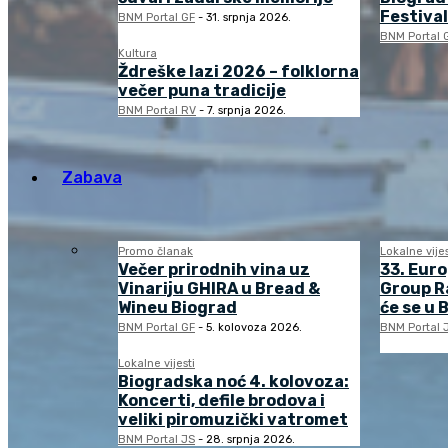
Festival
BNM Portal GF
-
31. srpnja 2026.
BNM Portal 
Kultura
Ždreške lazi 2026 – folklorna
večer puna tradicije
BNM Portal RV
-
7. srpnja 2026.
Zabava
Promo članak
Lokalne vijes
Večer prirodnih vina uz
33. Eur
Vinariju GHIRA u Bread &
Group Ra
Wineu Biograd
će se u 
BNM Portal GF
-
5. kolovoza 2026.
BNM Portal 
Lokalne vijesti
Biogradska noć 4. kolovoza:
Koncerti, defile brodova i
veliki piromuzički vatromet
BNM Portal JS
-
28. srpnja 2026.