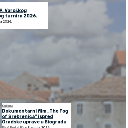
9. Varoškog
 turnira 2026.
ja 2026.
Kultura
Dokumentarni film „The Fog
of Srebrenica” ispred
Gradske uprave u Biogradu
BNM Portal RV
-
9. srpnja 2026.