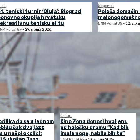
enis
Nogomet
1. teniski turnir ‘Oluja’: Biograd
Polača domaćin 
ponovno okuplja hrvatsku
malonogometnog
rekreativnu tenisku elitu
BNM Portal JS
-
22. srpn
NM Portal GF
-
29. srpnja 2026.
Kultura
prilika da se u jednom
Kino Zona donosi hvaljenu
biđu čak dva jazz
psihološku dramu “Kad bih
a u našoj okolici:
imala noge, nabila bih te”
 i Sukošan Jazz
BNM Portal GF
-
10. srpnja 2026.