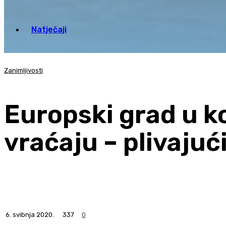
Natječaji
Zanimljivosti
Europski grad u ko
vraćaju – plivajuć
6. svibnja 2020.
337
0