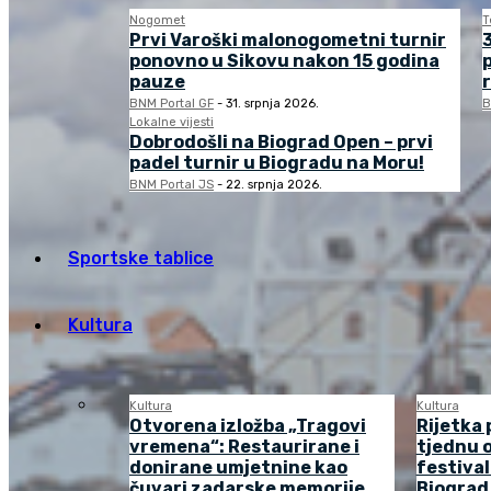
Nogomet
T
Prvi Varoški malonogometni turnir
3
ponovno u Sikovu nakon 15 godina
pauze
BNM Portal GF
-
31. srpnja 2026.
B
Lokalne vijesti
Dobrodošli na Biograd Open – prvi
padel turnir u Biogradu na Moru!
BNM Portal JS
-
22. srpnja 2026.
Sportske tablice
Kultura
Kultura
Kultura
Otvorena izložba „Tragovi
Rijetka 
vremena“: Restaurirane i
tjednu o
donirane umjetnine kao
festival
čuvari zadarske memorije
Biograd