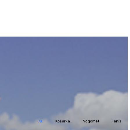
All
Košarka
Nogomet
Tenis