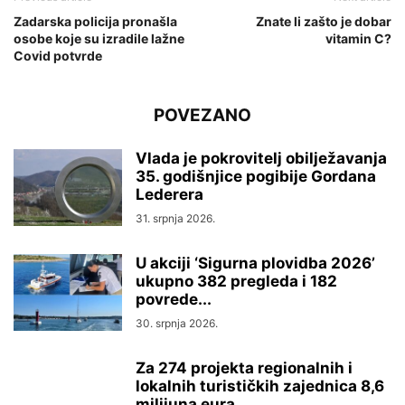
Zadarska policija pronašla
Znate li zašto je dobar
osobe koje su izradile lažne
vitamin C?
Covid potvrde
POVEZANO
Vlada je pokrovitelj obilježavanja
35. godišnjice pogibije Gordana
Lederera
31. srpnja 2026.
U akciji ‘Sigurna plovidba 2026’
ukupno 382 pregleda i 182
povrede...
30. srpnja 2026.
Za 274 projekta regionalnih i
lokalnih turističkih zajednica 8,6
milijuna eura