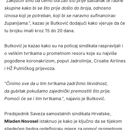
“
Zaključili smo da ćemo održati što prije sastanak te radne
skupine kako bi se što prije došlo do broja, odnosno
iznosa koji je potreban, koji bi se naravno sufinancirao
županijama.
“, kazao je Butković dodajući kako vjeruje da će
tu brojku imati kroz 15 do 20 dana.
Butković je kazao kako su na poticaj sindikata raspravljali i
o velikim tvrtkama u prometnom resoru koje su najviše
pogođene koronakrizom, poput Jadrolinije, Croatie Airlines
i HŽ Putničkog prijevoza.
“
Činimo sve da u tim tvrtkama zadržimo likvidnost,
da gubitak pokušamo zajednički premostiti što prije.
Pomoći će se i tim tvrtkama.”
, najavio je Butković.
Predsjednik Saveza samostalnih sindikata Hrvatske,
Mladen Novosel
istaknuo je kako je ključno da se tijekom
sljedećeg tjedna redefiniraju mjere za pomoć prometnom