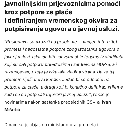
javnolinijskim prijevoznicima pomoći
kroz potpore za plaće
i definiranjem vremenskog okvira za
potpisivanje ugovora o javnoj usluzi.
“
Poslodavci su ukazali na probleme, smanjen intenzitet
prometa i nedostatne potpore zbog izostanka ugovora o
javnoj usluzi. Iskazao bih zahvalnost kolegama iz sindikata
koji su dali potporu prijedlozima i zahtjevima HUP-a, a i
razumijevanju koje je iskazala vladina strana, da se taj
problem riješi u dva koraka. Jedan bi se odnosio na
potpore za plaće, a drugi koji bi konačno definirao vrijeme
kada će se potpisati ugovori javnoj usluzi
.”, rekao je
novinarima nakon sastanka predsjednik GSV-a,
Ivan
Mišetić
.
Dinamiku je objasnio ministar mora, prometa i