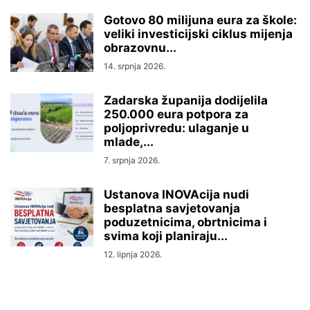
Gotovo 80 milijuna eura za škole:
veliki investicijski ciklus mijenja
obrazovnu...
14. srpnja 2026.
Zadarska županija dodijelila
250.000 eura potpora za
poljoprivredu: ulaganje u
mlade,...
7. srpnja 2026.
Ustanova INOVAcija nudi
besplatna savjetovanja
poduzetnicima, obrtnicima i
svima koji planiraju...
12. lipnja 2026.