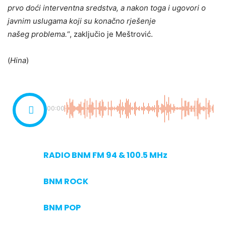
prvo doći interventna sredstva, a nakon toga i ugovori o
javnim uslugama koji su konačno rješenje
našeg problema.
“, zaključio je Meštrović.
(
Hina
)
00:00
RADIO BNM FM 94 & 100.5 MHz
BNM ROCK
BNM POP