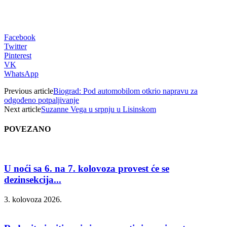
Facebook
Twitter
Pinterest
VK
WhatsApp
Previous article
Biograd: Pod automobilom otkrio napravu za
odgođeno potpaljivanje
Next article
Suzanne Vega u srpnju u Lisinskom
POVEZANO
U noći sa 6. na 7. kolovoza provest će se
dezinsekcija...
3. kolovoza 2026.