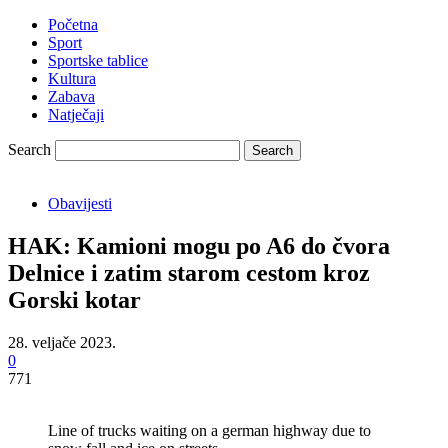
Početna
Sport
Sportske tablice
Kultura
Zabava
Natječaji
Search
Obavijesti
HAK: Kamioni mogu po A6 do čvora
Delnice i zatim starom cestom kroz
Gorski kotar
28. veljače 2023.
0
771
Line of trucks waiting on a german highway due to