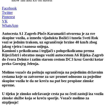
snow fall and ice on streets
Facebook
Twitter
Pinterest
VK
WhatsApp
Autocesta A1 Zagreb-Ploče-Karamatići otvorena je za sve
skupine vozila, a između vijadukta Božići i tunela Sveti Rok
vozi se jednim trakom, uz ograničenje brzine 40 km/h zbog
jakog vjetra i nanosa snijega.
Kamioni s prikolicama i tegljači s poluprikolicama prema
Rijeci/Istri i obratno mogu voziti autocestom A6 Rijeka-Zagreb
do čvora Delnice i zatim starom cestom DC3 kroz Gorski kotar
preko Gornjeg Jelenja.
Molimo vozače da poštuju ograničenja na pojedinim državnim
cestama koje su zatvorene za sav promet odnosno za pojedine
skupine vozila te da ne kreću na put bez propisne zimske
opreme.
U tijeku je zimsko održavanje cesta pa su česti zastoji iza vozila
zimske službe koja se kreću sporije. Vozače molimo za
strpljenje!