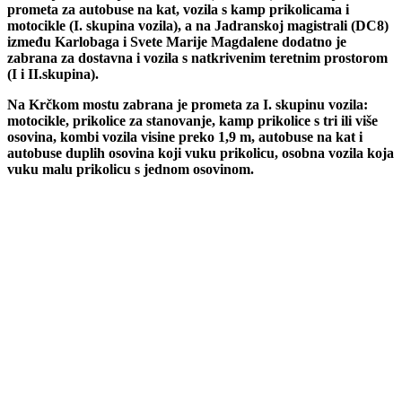
prometa za autobuse na kat, vozila s kamp prikolicama i
motocikle (I. skupina vozila), a na Jadranskoj magistrali (DC8)
između Karlobaga i Svete Marije Magdalene dodatno je
zabrana za dostavna i vozila s natkrivenim teretnim prostorom
(I i II.skupina).
Na Krčkom mostu zabrana je prometa za I. skupinu vozila:
motocikle, prikolice za stanovanje, kamp prikolice s tri ili više
osovina, kombi vozila visine preko 1,9 m, autobuse na kat i
autobuse duplih osovina koji vuku prikolicu, osobna vozila koja
vuku malu prikolicu s jednom osovinom.
00:00