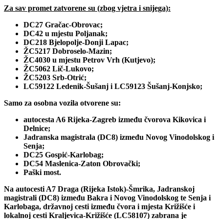
Za sav promet zatvorene su (zbog vjetra i snijega):
DC27 Gračac-Obrovac;
DC42 u mjestu Poljanak;
DC218 Bjelopolje-Donji Lapac;
ŽC5217 Dobroselo-Mazin;
ŽC4030 u mjestu Petrov Vrh (Kutjevo);
ŽC5062 Lič-Lukovo;
ŽC5203 Srb-Otrić;
LC59122 Ledenik-Šušanj i LC59123 Šušanj-Konjsko;
Samo za osobna vozila otvorene su:
autocesta A6 Rijeka-Zagreb između čvorova Kikovica i
Delnice;
Jadranska magistrala (DC8) između Novog Vinodolskog i
Senja;
DC25 Gospić-Karlobag;
DC54 Maslenica-Zaton Obrovački;
Paški most.
Na autocesti A7 Draga (Rijeka Istok)-Šmrika, Jadranskoj
magistrali (DC8) između Bakra i Novog Vinodolskog te Senja i
Karlobaga, državnoj cesti između čvora i mjesta Križišće i
lokalnoj cesti Kraljevica-Križišće (LC58107) zabrana je