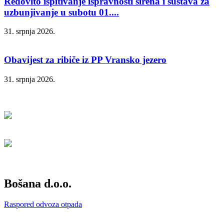
Redovito ispitivanje ispravnosti sirena i sustava za
uzbunjivanje u subotu 01....
31. srpnja 2026.
Obavijest za ribiče iz PP Vransko jezero
31. srpnja 2026.
Bošana d.o.o.
Raspored odvoza otpada