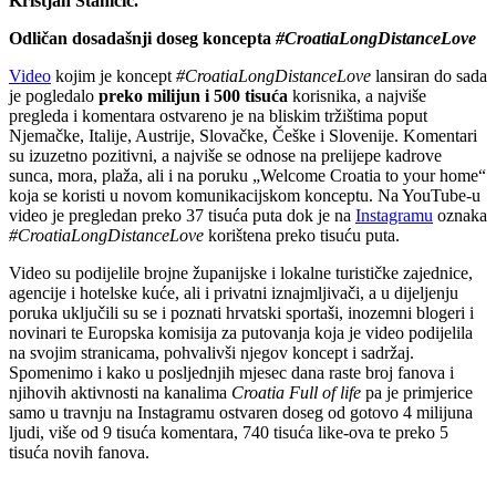
Kristjan Staničić.
Odličan dosadašnji doseg koncepta
#CroatiaLongDistanceLove
Video
kojim je koncept
#CroatiaLongDistanceLove
lansiran do sada
je pogledalo
preko milijun i 500 tisuća
korisnika, a najviše
pregleda i komentara ostvareno je na bliskim tržištima poput
Njemačke, Italije, Austrije, Slovačke, Češke i Slovenije. Komentari
su izuzetno pozitivni, a najviše se odnose na prelijepe kadrove
sunca, mora, plaža, ali i na poruku „Welcome Croatia to your home“
koja se koristi u novom komunikacijskom konceptu. Na YouTube-u
video je pregledan preko 37 tisuća puta dok je na
Instagramu
oznaka
#CroatiaLongDistanceLove
korištena preko tisuću puta.
Video su podijelile brojne županijske i lokalne turističke zajednice,
agencije i hotelske kuće, ali i privatni iznajmljivači, a u dijeljenju
poruka uključili su se i poznati hrvatski sportaši, inozemni blogeri i
novinari te Europska komisija za putovanja koja je video podijelila
na svojim stranicama, pohvalivši njegov koncept i sadržaj.
Spomenimo i kako u posljednjih mjesec dana raste broj fanova i
njihovih aktivnosti na kanalima
Croatia Full of life
pa je primjerice
samo u travnju na Instagramu ostvaren doseg od gotovo 4 milijuna
ljudi, više od 9 tisuća komentara, 740 tisuća like-ova te preko 5
tisuća novih fanova.