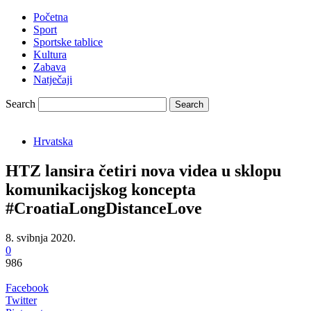
Početna
Sport
Sportske tablice
Kultura
Zabava
Natječaji
Search
Hrvatska
HTZ lansira četiri nova videa u sklopu
komunikacijskog koncepta
#CroatiaLongDistanceLove
8. svibnja 2020.
0
986
Facebook
Twitter