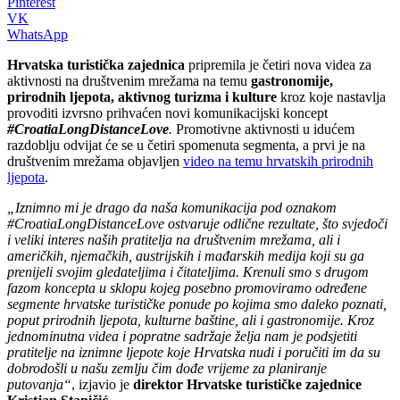
Pinterest
VK
WhatsApp
Hrvatska turistička zajednica
pripremila je četiri nova videa za
aktivnosti na društvenim mrežama na temu
gastronomije,
prirodnih ljepota, aktivnog turizma i kulture
kroz koje nastavlja
provoditi izvrsno prihvaćen novi komunikacijski koncept
#CroatiaLongDistanceLove
.
Promotivne aktivnosti u idućem
razdoblju odvijat će se u četiri spomenuta segmenta, a prvi je na
društvenim mrežama objavljen
video na temu hrvatskih prirodnih
ljepota
.
„Iznimno mi je drago da naša komunikacija pod oznakom
#CroatiaLongDistanceLove ostvaruje odlične rezultate, što svjedoči
i veliki interes naših pratitelja na društvenim mrežama, ali i
američkih, njemačkih, austrijskih i mađarskih medija koji su ga
prenijeli svojim gledateljima i čitateljima. Krenuli smo s drugom
fazom koncepta u sklopu kojeg posebno promoviramo određene
segmente hrvatske turističke ponude po kojima smo daleko poznati,
poput prirodnih ljepota, kulturne baštine, ali i gastronomije. Kroz
jednominutna videa i popratne sadržaje želja nam je podsjetiti
pratitelje na iznimne ljepote koje Hrvatska nudi i poručiti im da su
dobrodošli u našu zemlju čim dođe vrijeme za planiranje
putovanja“
, izjavio je
direktor Hrvatske turističke zajednice