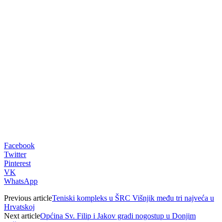
00:00
Facebook
Twitter
Pinterest
VK
WhatsApp
Previous article
Teniski kompleks u ŠRC Višnjik među tri najveća u
Hrvatskoj
Next article
Općina Sv. Filip i Jakov gradi nogostup u Donjim