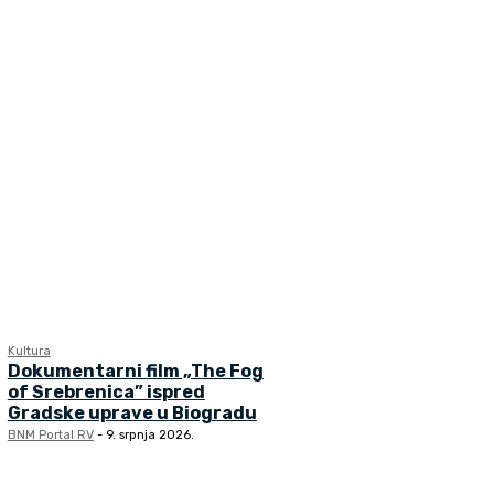
Kultura
Dokumentarni film „The Fog
of Srebrenica” ispred
Gradske uprave u Biogradu
BNM Portal RV
-
9. srpnja 2026.