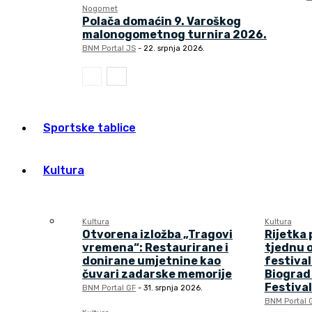
Nogomet
Polača domaćin 9. Varoškog
malonogometnog turnira 2026.
BNM Portal JS
-
22. srpnja 2026.
Sportske tablice
Kultura
Kultura
Kultura
Otvorena izložba „Tragovi
Rijetka 
vremena“: Restaurirane i
tjednu o
donirane umjetnine kao
festival
čuvari zadarske memorije
Biograd
Festival
BNM Portal GF
-
31. srpnja 2026.
BNM Portal 