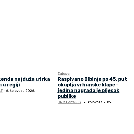
Zabava
kenda najduža utrka
Raspivano Bibinje po 45. put
 u regiji
okuplja vrhunske klape –
jedina nagrada je pljesak
GF
-
6. kolovoza 2026.
publike
BNM Portal JS
-
6. kolovoza 2026.