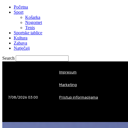
Početna
Sport
Košarka
Nogomet
Tenis
Sportske tablice
Kultura
Zabava
your username
Natječaji
Search
your password
Impresum
Marketing
7/08/2026 03:00
Pristup informacijama