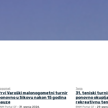
ogomet
Tenis
Prvi Varoški malonogometni turnir
31. teniski turni
ponovno u Sikovu nakon 15 godina
ponovno okuplj
pauze
rekreativnu ten
NM Portal GF
-
31. srpnja 2026.
BNM Portal GF
-
29. srpn