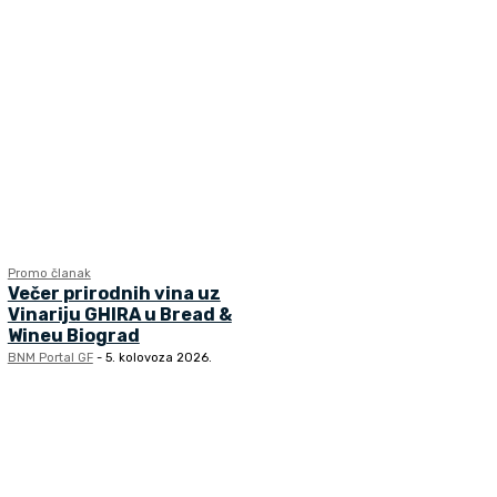
Promo članak
Večer prirodnih vina uz
Vinariju GHIRA u Bread &
Wineu Biograd
BNM Portal GF
-
5. kolovoza 2026.