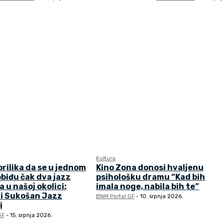
Kultura
prilika da se u jednom
Kino Zona donosi hvaljenu
biđu čak dva jazz
psihološku dramu “Kad bih
a u našoj okolici:
imala noge, nabila bih te”
 i Sukošan Jazz
BNM Portal GF
-
10. srpnja 2026.
i
GF
-
15. srpnja 2026.