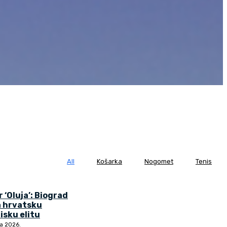
All
Košarka
Nogomet
Tenis
r ‘Oluja’: Biograd
a hrvatsku
isku elitu
ja 2026.