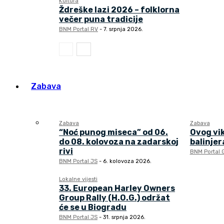
Kultura
Ždreške lazi 2026 – folklorna
večer puna tradicije
BNM Portal RV
-
7. srpnja 2026.
Zabava
Zabava
Zabava
“Noć punog miseca” od 06.
Ovog vi
do 08. kolovoza na zadarskoj
balinjera
rivi
BNM Portal 
BNM Portal JS
-
6. kolovoza 2026.
Lokalne vijesti
33. European Harley Owners
Group Rally (H.O.G.) održat
će se u Biogradu
BNM Portal JS
-
31. srpnja 2026.