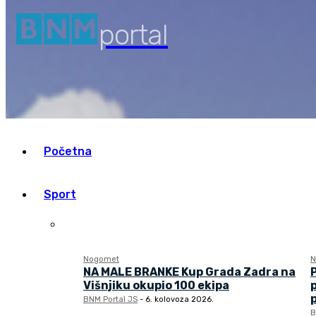
your email
portal
Početna
Sport
Nogomet
N
NA MALE BRANKE Kup Grada Zadra na
Višnjiku okupio 100 ekipa
BNM Portal JS
-
6. kolovoza 2026.
B