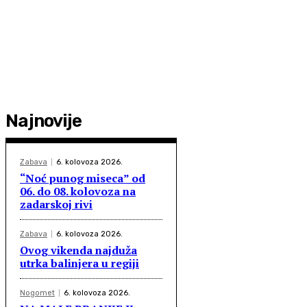
Najnovije
Zabava
6. kolovoza 2026.
“Noć punog miseca” od
06. do 08. kolovoza na
zadarskoj rivi
Zabava
6. kolovoza 2026.
Ovog vikenda najduža
utrka balinjera u regiji
Nogomet
6. kolovoza 2026.