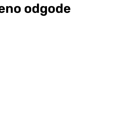
meno odgode
Share