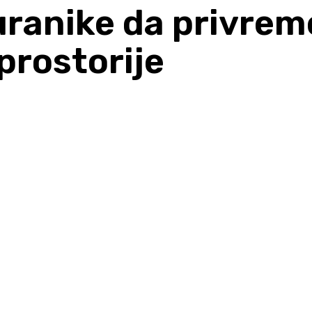
uranike da privre
prostorije