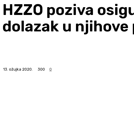
HZZO poziva osig
dolazak u njihove 
13. ožujka 2020.
300
0