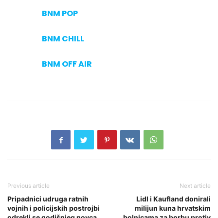
BNM POP
BNM CHILL
BNM OFF AIR
Previous article
Next article
Pripadnici udruga ratnih
Lidl i Kaufland donirali
vojnih i policijskih postrojbi
milijun kuna hrvatskim
odrekli se godišnjeg novca
bolnicama za borbu protiv