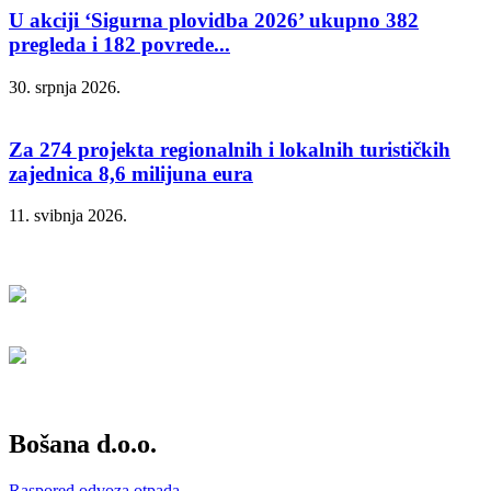
U akciji ‘Sigurna plovidba 2026’ ukupno 382
pregleda i 182 povrede...
30. srpnja 2026.
Za 274 projekta regionalnih i lokalnih turističkih
zajednica 8,6 milijuna eura
11. svibnja 2026.
Bošana d.o.o.
Raspored odvoza otpada