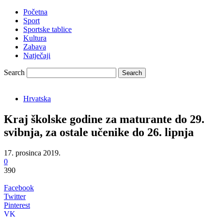
Početna
Sport
Sportske tablice
Kultura
Zabava
Natječaji
Search
Hrvatska
Kraj školske godine za maturante do 29.
svibnja, za ostale učenike do 26. lipnja
17. prosinca 2019.
0
390
Facebook
Twitter
Pinterest
VK