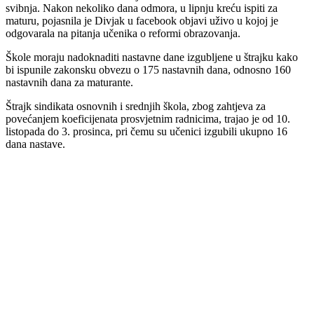
svibnja. Nakon nekoliko dana odmora, u lipnju kreću ispiti za
maturu, pojasnila je Divjak u facebook objavi uživo u kojoj je
odgovarala na pitanja učenika o reformi obrazovanja.
Škole moraju nadoknaditi nastavne dane izgubljene u štrajku kako
bi ispunile zakonsku obvezu o 175 nastavnih dana, odnosno 160
nastavnih dana za maturante.
Štrajk sindikata osnovnih i srednjih škola, zbog zahtjeva za
povećanjem koeficijenata prosvjetnim radnicima, trajao je od 10.
listopada do 3. prosinca, pri čemu su učenici izgubili ukupno 16
dana nastave.
00:00