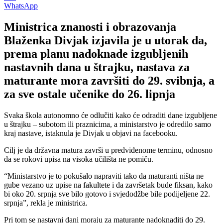
WhatsApp
Ministrica znanosti i obrazovanja
Blaženka Divjak izjavila je u utorak da,
prema planu nadoknade izgubljenih
nastavnih dana u štrajku, nastava za
maturante mora završiti do 29. svibnja, a
za sve ostale učenike do 26. lipnja
Svaka škola autonomno će odlučiti kako će odraditi dane izgubljene
u štrajku – subotom ili praznicima, a ministarstvo je odredilo samo
kraj nastave, istaknula je Divjak u objavi na facebooku.
Cilj je da državna matura završi u predviđenome terminu, odnosno
da se rokovi upisa na visoka učilišta ne pomiču.
“Ministarstvo je to pokušalo napraviti tako da maturanti ništa ne
gube vezano uz upise na fakultete i da završetak bude fiksan, kako
bi oko 20. srpnja sve bilo gotovo i svjedodžbe bile podijeljene 22.
srpnja”, rekla je ministrica.
Pri tom se nastavni dani moraju za maturante nadoknaditi do 29.