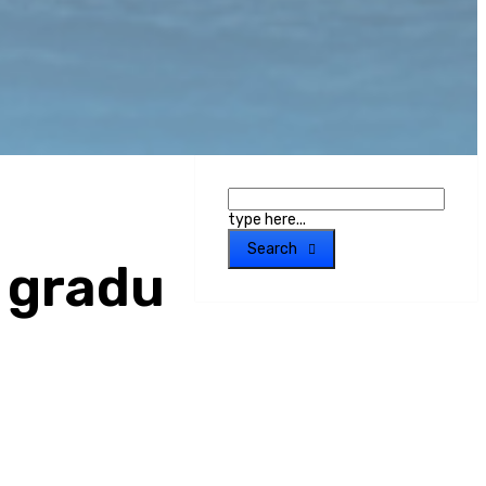
type here...
Search
 gradu