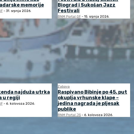
zadarske memorije
Biograd i Sukošan Jazz
Festivali
GF
-
31. srpnja 2026.
BNM Portal GF
-
15. srpnja 2026.
Zabava
kenda najduža utrka
Raspivano Bibinje po 45. put
 u regiji
okuplja vrhunske klape –
jedina nagrada je pljesak
GF
-
6. kolovoza 2026.
publike
BNM Portal JS
-
6. kolovoza 2026.