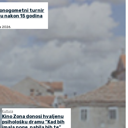
lonogometni turnir
u nakon 15 godina
ja 2026.
Kultura
Kino Zona donosi hvaljenu
psihološku dramu “Kad bih
imala noge, nabila bih te”