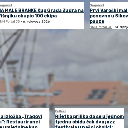
ogomet
Nogomet
NA MALE BRANKE Kup Grada Zadra na
Prvi Varoški ma
Višnjiku okupio 100 ekipa
ponovno u Sikov
pauze
NM Portal JS
-
6. kolovoza 2026.
BNM Portal GF
-
31. srpn
Kultura
a izložba „Tragovi
Rijetka prilika da se u jednom
“: Restaurirane i
tjednu obiđu čak dva jazz
e umjetnine kao
festivala u našoj okolici: