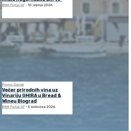
BNM Portal GF
-
10. srpnja 2026.
Promo članak
Večer prirodnih vina uz
Vinariju GHIRA u Bread &
Wineu Biograd
BNM Portal GF
-
5. kolovoza 2026.