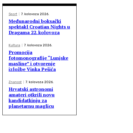
Sport
7. kolovoza 2026.
Međunarodni boksački
spektakl Croatian Nights u
Dragama 22. kolovoza
Kultura
7. kolovoza 2026.
Promocija
fotomonografije “Lunjske
masline” i otvorenje
izložbe Vinka Pešića
Znanost
7. kolovoza 2026.
Hrvatski astronomi
amateri otkrili novu
kandidatkinju za
planetarnu maglicu