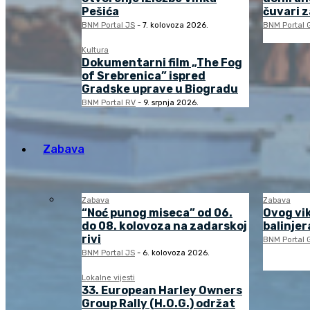
Pešića
čuvari 
BNM Portal JS
-
7. kolovoza 2026.
BNM Portal 
Kultura
Dokumentarni film „The Fog
of Srebrenica” ispred
Gradske uprave u Biogradu
BNM Portal RV
-
9. srpnja 2026.
Zabava
Zabava
Zabava
“Noć punog miseca” od 06.
Ovog vi
do 08. kolovoza na zadarskoj
balinjera
rivi
BNM Portal 
BNM Portal JS
-
6. kolovoza 2026.
Lokalne vijesti
33. European Harley Owners
Group Rally (H.O.G.) održat