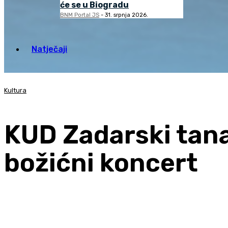
će se u Biogradu
BNM Portal JS
-
31. srpnja 2026.
Natječaji
Kultura
KUD Zadarski tan
božićni koncert