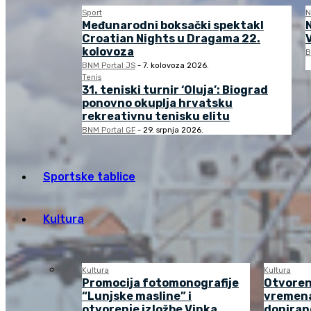
Sport
N
Međunarodni boksački spektakl
Croatian Nights u Dragama 22.
kolovoza
B
BNM Portal JS
-
7. kolovoza 2026.
Tenis
31. teniski turnir ‘Oluja’: Biograd
ponovno okuplja hrvatsku
rekreativnu tenisku elitu
BNM Portal GF
-
29. srpnja 2026.
Sportske tablice
Kultura
Kultura
Kultura
Promocija fotomonografije
Otvoren
“Lunjske masline” i
vremena
otvorenje izložbe Vinka
doniran