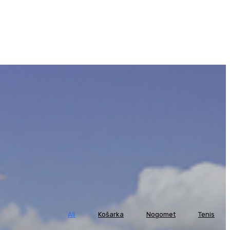
All
Košarka
Nogomet
Tenis