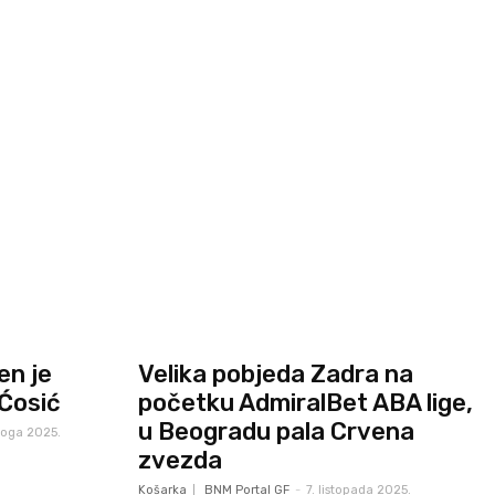
en je
Velika pobjeda Zadra na
 Ćosić
početku AdmiralBet ABA lige,
u Beogradu pala Crvena
noga 2025.
zvezda
Košarka
BNM Portal GF
-
7. listopada 2025.