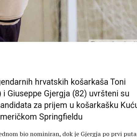
gendarnih hrvatskih košarkaša Toni
 i Giuseppe Gjergja (82) uvršteni su
andidata za prijem u košarkašku Kuć
američkom Springfieldu
jednom bio nominiran, dok je Gjergja po prvi puta