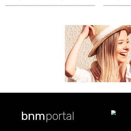
bnm
portal