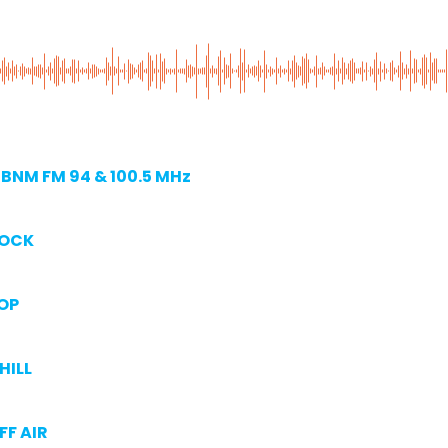
BNM FM 94 & 100.5 MHz
ROCK
OP
HILL
FF AIR