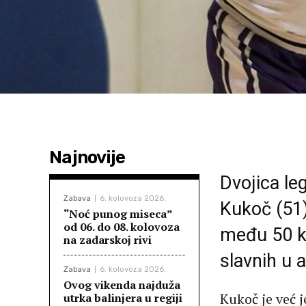
Najnovije
Dvojica le
Zabava
6. kolovoza 2026.
Kukoč (51)
“Noć punog miseca”
od 06. do 08. kolovoza
među 50 k
na zadarskoj rivi
slavnih u 
Zabava
6. kolovoza 2026.
Ovog vikenda najduža
Kukoč je već 
utrka balinjera u regiji