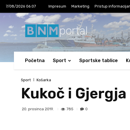
7/08/2026 06:07
Impresum
Marketing
Pristup informacij
portal
Početna
Sport
Sportske tablice
K
Sport
Košarka
Kukoč i Gjergja
785
0
20. prosinca 2019.