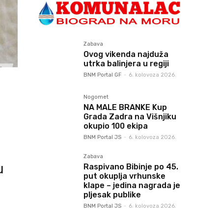
Zabava
Ovog vikenda najduža
utrka balinjera u regiji
BNM Portal GF
-
6. kolovoza 2026.
Nogomet
NA MALE BRANKE Kup
Grada Zadra na Višnjiku
okupio 100 ekipa
BNM Portal JS
-
6. kolovoza 2026.
Zabava
u
Raspivano Bibinje po 45.
put okuplja vrhunske
klape – jedina nagrada je
pljesak publike
BNM Portal JS
-
6. kolovoza 2026.