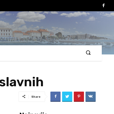
 slavnih
Share