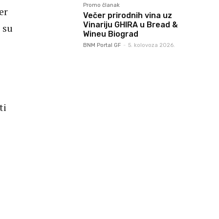
Promo članak
er
Večer prirodnih vina uz
Vinariju GHIRA u Bread &
 su
Wineu Biograd
BNM Portal GF
-
5. kolovoza 2026.
ti