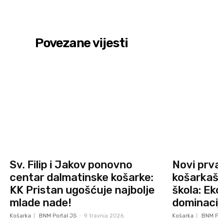
Povezane vijesti
Sv. Filip i Jakov ponovno
Novi prv
centar dalmatinske košarke:
košarkašk
KK Pristan ugošćuje najbolje
škola: E
mlade nade!
dominaci
Košarka
BNM Portal JS
-
9. travnja 2026.
Košarka
BNM P