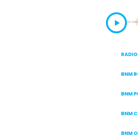
00:00
RADIO 
BNM 
BNM P
BNM C
BNM O