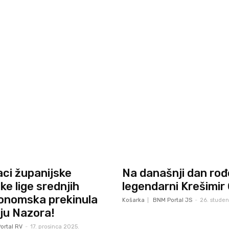
aci županijske
Na današnji dan rođ
e lige srednjih
legendarni Krešimir
konomska prekinula
Košarka
BNM Portal JS
-
26. stude
ju Nazora!
ortal RV
-
17. prosinca 2025.