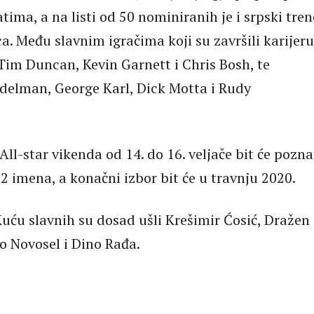
ima, a na listi od 50 nominiranih je i srpski tren
a. Među slavnim igračima koji su završili karijeru
Tim Duncan, Kevin Garnett i Chris Bosh, te
Adelman, George Karl, Dick Motta i Rudy
ll-star vikenda od 14. do 16. veljače bit će pozna
2 imena, a konačni izbor bit će u travnju 2020.
uću slavnih su dosad ušli Krešimir Ćosić, Dražen
ko Novosel i Dino Rađa.