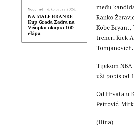
među kandidat
Nogomet
6. kolovoza 2026.
NA MALE BRANKE
Ranko Žeravic
Kup Grada Zadra na
Kobe Bryant, 
Višnjiku okupio 100
ekipa
treneri Rick 
Tomjanovich.
Tijekom NBA A
uži popis od 1
Od Hrvata u K
Petrović, Mir
(Hina)