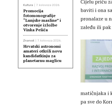
Cijelu priču 
Kultura
7. kolovoza 2026.
baviti i ona sa
Promocija
fotomonografije
pronalaze u n
“Lunjske masline” i
otvorenje izložbe
zaleđu ili pa
Vinka Pešića
Znanost
7. kolovoza 2026.
Hrvatski astronomi
amateri otkrili novu
kandidatkinju za
planetarnu maglicu
matičnjaka i 
pa sve do Kor