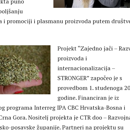
jekta puno
boljšanju
a i promociji i plasmanu proizvoda putem društv
Projekt “Zajedno jači – Raz
proizvoda i
internacionalizacija –
STRONGER” započeo je s
provedbom 1. studenoga 20
godine. Financiran je iz
og programa Interreg IPA CBC Hrvatska-Bosna i
rna Gora. Nositelj projekta je CTR doo – Razvojn
sko-posavske županije. Partneri na projektu su