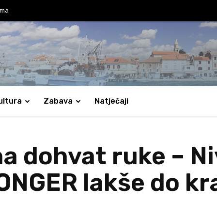
ama
ultura
Zabava
Natječaji
 na dohvat ruke – N
NGER lakše do kraj