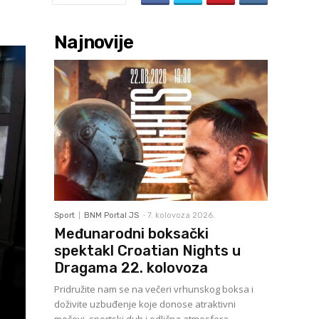
Najnovije
Sport
BNM Portal JS
-
7. kolovoza 2026.
Međunarodni boksački
spektakl Croatian Nights u
Dragama 22. kolovoza
Pridružite nam se na večeri vrhunskog boksa i
doživite uzbuđenje koje donose atraktivni