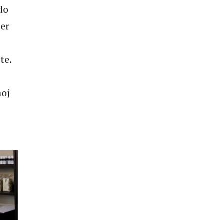
do
jer
te.
moj