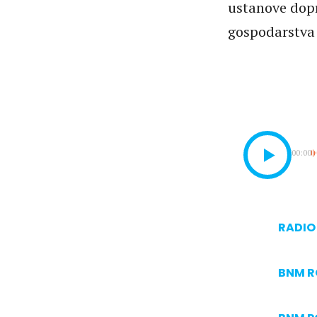
ustanove dopr
gospodarstva 
00:00
RADIO 
BNM 