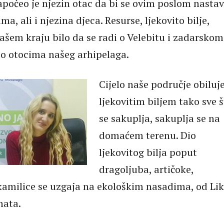
započeo je njezin otac da bi se ovim poslom nastav
ma, ali i njezina djeca. Resurse, ljekovito bilje,
ašem kraju bilo da se radi o Velebitu i zadarskom
k o otocima našeg arhipelaga.
Cijelo naše područje obiluj
ljekovitim biljem tako sve 
se sakuplja, sakuplja se na
domaćem terenu. Dio
ljekovitog bilja poput
dragoljuba, artičoke,
kamilice se uzgaja na ekološkim nasadima, od Li
nata.