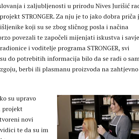
ovanja i zaljubljenosti u prirodu Nives Jurišić ra
 projekt STRONGER. Za nju je to jako dobra priča 
šljenike koji su se zbog sličnog posla i načina
rzo povezali te započeli mijenjati iskustva i savje
e radionice i voditelje programa STRONGER, svi
su do potrebitih informacija bilo da se radi o sa
uzgoju, berbi ili plasmanu proizvoda na zahtjevno
ako su upravo
 projekt
tvoreni novi
 vidici te da su im