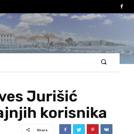
ives Jurišić
njih korisnika
Share