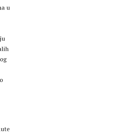
na u
ju
alih
tog
o
nute