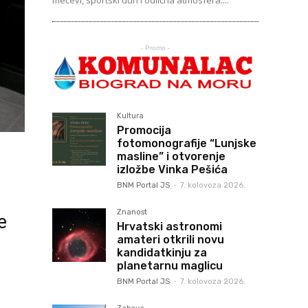
mečevi, sportski duh i odlična atmosfera....
- Promo -
Kultura
Promocija
fotomonografije “Lunjske
masline” i otvorenje
izložbe Vinka Pešića
BNM Portal JS
-
7. kolovoza 2026.
Znanost
e
Hrvatski astronomi
amateri otkrili novu
kandidatkinju za
planetarnu maglicu
BNM Portal JS
-
7. kolovoza 2026.