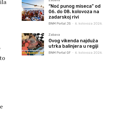
ila
Zabava
“Noć punog miseca” od
06. do 08. kolovoza na
zadarskoj rivi
BNM Portal JS
-
6. kolovoza 2026.
Zabava
Ovog vikenda najduža
utrka balinjera u regiji
e
BNM Portal GF
-
6. kolovoza 2026.
što
ke