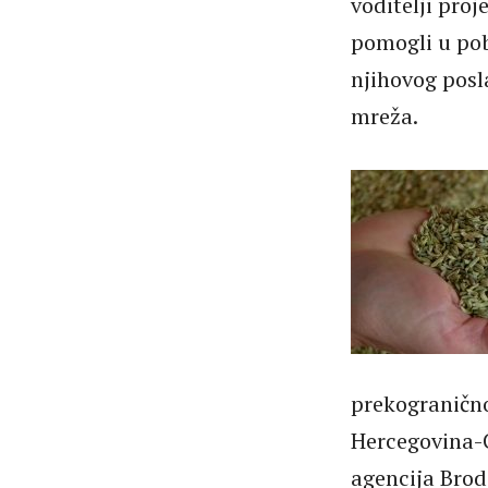
voditelji pro
pomogli u po
njihovog posl
mreža.
prekograničn
Hercegovina-C
agencija Brod