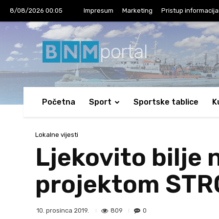
8/08/2026 00:05
Impresum
Marketing
Pristup informacij
portal
Početna
Sport
Sportske tablice
K
Lokalne vijesti
Ljekovito bilje
projektom STRO
809
0
10. prosinca 2019.