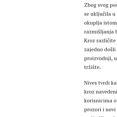
Zbog svog posl
se uključila u
okuplja istomi
razmišljanja b
Kroz različit
zajedno došli 
proizvodnji, 
tržište.
Nives tvrdi k
kroz navedeni
korisnicima o
prozori i novi