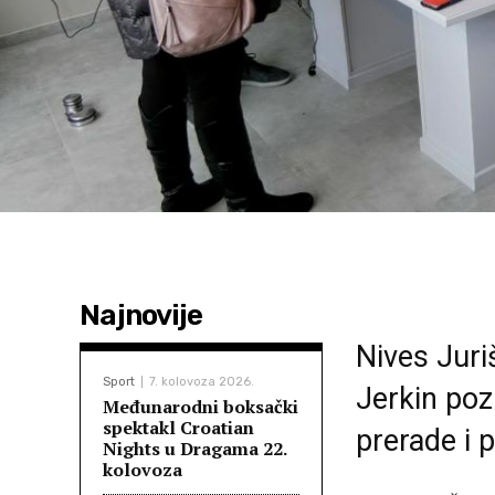
Najnovije
Nives Juriš
Sport
7. kolovoza 2026.
Jerkin poz
Međunarodni boksački
spektakl Croatian
prerade i p
Nights u Dragama 22.
kolovoza