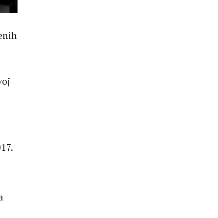
enih
voj
17.
a