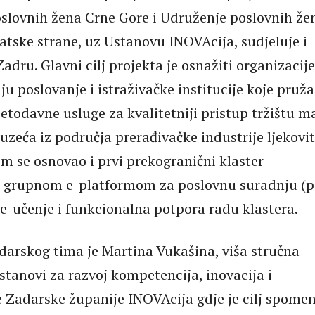
oslovnih žena Crne Gore i Udruženje poslovnih že
vatske strane, uz Ustanovu INOVAcija, sudjeluje i
Zadru. Glavni cilj projekta je osnažiti organizacije
u poslovanje i istraživačke institucije koje pruža
etodavne usluge za kvalitetniji pristup tržištu m
duzeća iz područja prerađivačke industrije ljekovi
om se osnovao i prvi prekogranični klaster
grupnom e-platformom za poslovnu suradnju (p
e-učenje i funkcionalna potpora radu klastera.
adarskog tima je Martina Vukašina, viša stručna
stanovi za razvoj kompetencija, inovacija i
je Zadarske županije INOVAcija gdje je cilj spome