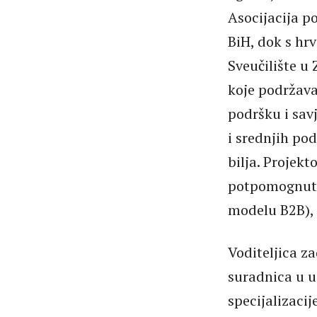
Asocijacija p
BiH, dok s hr
Sveučilište u 
koje podržavaj
podršku i savj
i srednjih po
bilja. Projekt
potpomognut 
modelu B2B), 
Voditeljica z
suradnica u u
specijalizaci