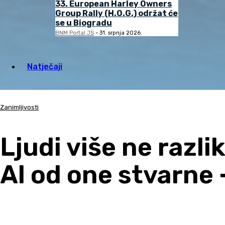
33. European Harley Owners
Group Rally (H.O.G.) održat će
se u Biogradu
BNM Portal JS
-
31. srpnja 2026.
Natječaji
Zanimljivosti
Ljudi više ne razli
AI od one stvarne 