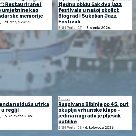
: Restaurirane i
tjednu obiđu čak dva jazz
 umjetnine kao
festivala u našoj okolici:
adarske memorije
Biograd i Sukošan Jazz
Festivali
F
-
31. srpnja 2026.
BNM Portal GF
-
15. srpnja 2026.
Zabava
enda najduža utrka
Raspivano Bibinje po 45. put
 u regiji
okuplja vrhunske klape –
jedina nagrada je pljesak
F
-
6. kolovoza 2026.
publike
BNM Portal JS
-
6. kolovoza 2026.