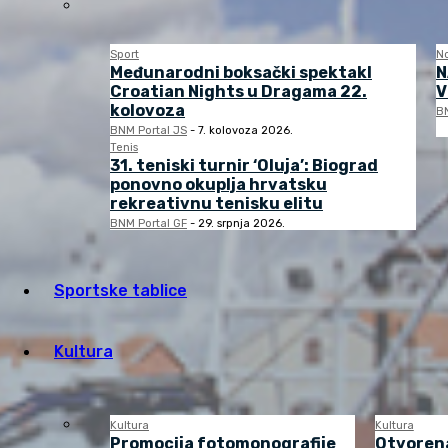
Sport
N
Međunarodni boksački spektakl
N
Croatian Nights u Dragama 22.
V
kolovoza
BN
BNM Portal JS
-
7. kolovoza 2026.
Tenis
31. teniski turnir ‘Oluja’: Biograd
ponovno okuplja hrvatsku
rekreativnu tenisku elitu
BNM Portal GF
-
29. srpnja 2026.
Sportske tablice
Kultura
Kultura
Kultura
Promocija fotomonografije
Otvorena