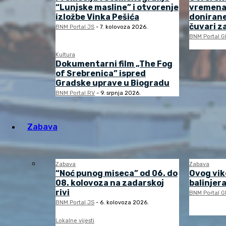
“Lunjske masline” i otvorenje
vremena“
izložbe Vinka Pešića
donirane
čuvari z
BNM Portal JS
-
7. kolovoza 2026.
BNM Portal G
Kultura
Dokumentarni film „The Fog
of Srebrenica” ispred
Gradske uprave u Biogradu
BNM Portal RV
-
9. srpnja 2026.
Zabava
Zabava
Zabava
“Noć punog miseca” od 06. do
Ovog vik
08. kolovoza na zadarskoj
balinjera
rivi
BNM Portal G
BNM Portal JS
-
6. kolovoza 2026.
Lokalne vijesti