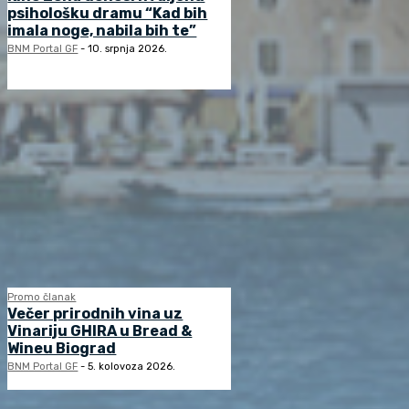
psihološku dramu “Kad bih
imala noge, nabila bih te”
BNM Portal GF
-
10. srpnja 2026.
Promo članak
Večer prirodnih vina uz
Vinariju GHIRA u Bread &
Wineu Biograd
BNM Portal GF
-
5. kolovoza 2026.