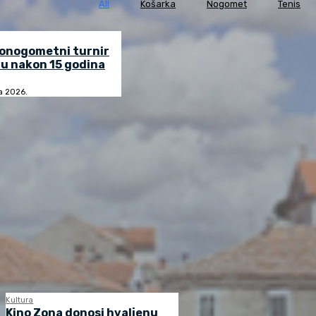
All
Košarka
Nogomet
Tenis
lonogometni turnir
u nakon 15 godina
ja 2026.
Kultura
Kino Zona donosi hvaljenu