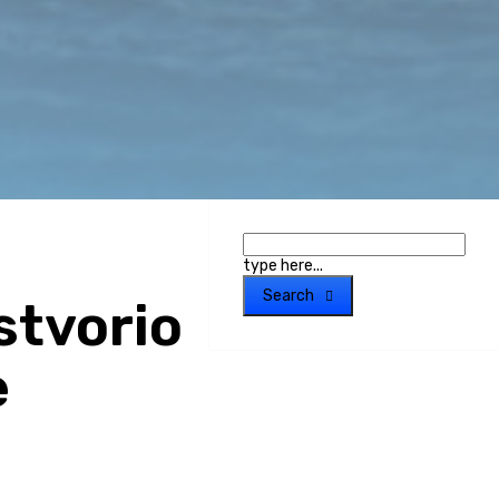
type here...
Search
 stvorio
e