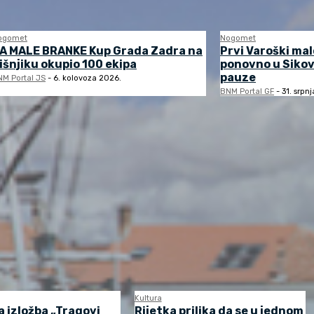
ogomet
Nogomet
A MALE BRANKE Kup Grada Zadra na
Prvi Varoški ma
išnjiku okupio 100 ekipa
ponovno u Sikov
pauze
M Portal JS
-
6. kolovoza 2026.
BNM Portal GF
-
31. srpn
Kultura
 izložba „Tragovi
Rijetka prilika da se u jednom