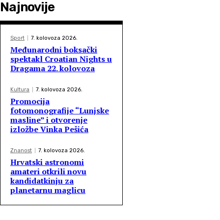
Najnovije
Sport
7. kolovoza 2026.
Međunarodni boksački
spektakl Croatian Nights u
Dragama 22. kolovoza
Kultura
7. kolovoza 2026.
Promocija
fotomonografije “Lunjske
masline” i otvorenje
izložbe Vinka Pešića
Znanost
7. kolovoza 2026.
Hrvatski astronomi
amateri otkrili novu
kandidatkinju za
planetarnu maglicu