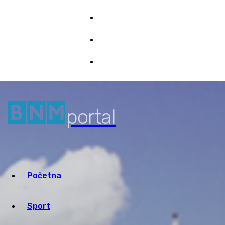
Impresum
Marketing
7/08/2026 21:46
Pristup informacijama
portal
Početna
Sport