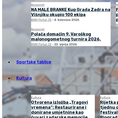
Nogomet
N
NA MALE BRANKE Kup Grada Zadra na
Višnjiku okupio 100 ekipa
BNM Portal JS
-
6. kolovoza 2026.
B
Nogomet
Polača domaćin 9. Varoškog
malonogometnog turnira 2026.
BNM Portal JS
-
22. srpnja 2026.
Sportske tablice
Kultura
Kultura
Kultura
Otvorena izložba „Tragovi
Rijetka 
vremena“: Restaurirane i
tjednu o
donirane umjetnine kao
festival
čuvari zadarske memorije
Biograd