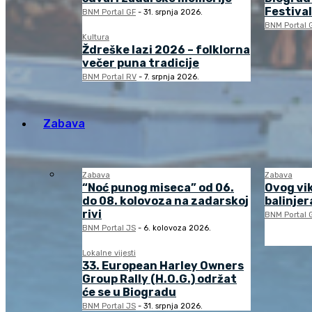
Festival
BNM Portal GF
-
31. srpnja 2026.
BNM Portal 
Kultura
Ždreške lazi 2026 – folklorna
večer puna tradicije
BNM Portal RV
-
7. srpnja 2026.
Zabava
Zabava
Zabava
“Noć punog miseca” od 06.
Ovog vi
do 08. kolovoza na zadarskoj
balinjera
rivi
BNM Portal 
BNM Portal JS
-
6. kolovoza 2026.
Lokalne vijesti
33. European Harley Owners
Group Rally (H.O.G.) održat
će se u Biogradu
BNM Portal JS
-
31. srpnja 2026.