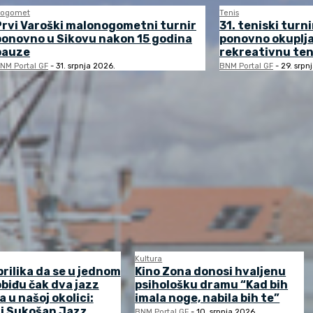
ogomet
Tenis
Prvi Varoški malonogometni turnir
31. teniski turni
ponovno u Sikovu nakon 15 godina
ponovno okuplj
pauze
rekreativnu ten
NM Portal GF
-
31. srpnja 2026.
BNM Portal GF
-
29. srpn
Kultura
prilika da se u jednom
Kino Zona donosi hvaljenu
biđu čak dva jazz
psihološku dramu “Kad bih
a u našoj okolici:
imala noge, nabila bih te”
 i Sukošan Jazz
BNM Portal GF
-
10. srpnja 2026.