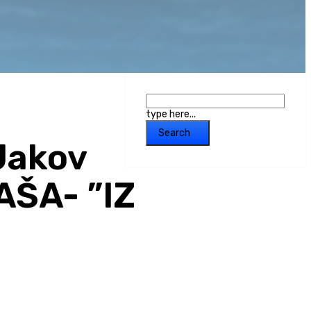
type here...
Search
 Jakov
AŠA- ”IZ