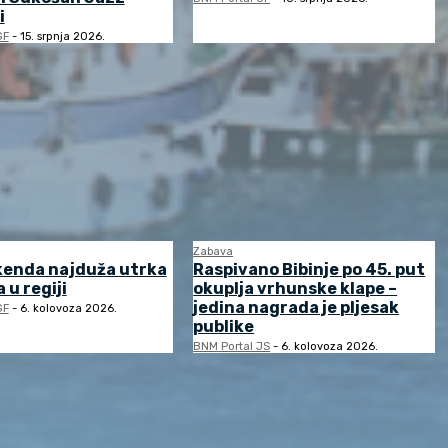
i
GF
-
15. srpnja 2026.
Zabava
kenda najduža utrka
Raspivano Bibinje po 45. put
 u regiji
okuplja vrhunske klape –
jedina nagrada je pljesak
GF
-
6. kolovoza 2026.
publike
BNM Portal JS
-
6. kolovoza 2026.