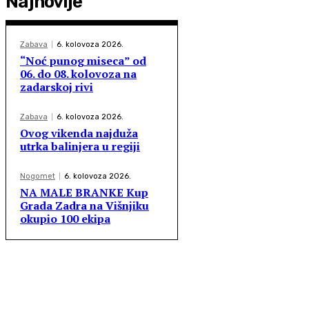
Najnovije
Zabava
6. kolovoza 2026.
“Noć punog miseca” od
06. do 08. kolovoza na
zadarskoj rivi
Zabava
6. kolovoza 2026.
Ovog vikenda najduža
utrka balinjera u regiji
Nogomet
6. kolovoza 2026.
NA MALE BRANKE Kup
Grada Zadra na Višnjiku
okupio 100 ekipa