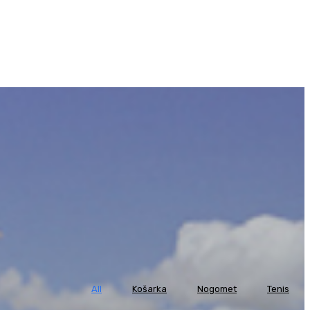
All
Košarka
Nogomet
Tenis