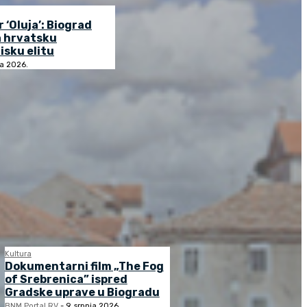
r ‘Oluja’: Biograd
a hrvatsku
isku elitu
ja 2026.
Kultura
Dokumentarni film „The Fog
of Srebrenica” ispred
Gradske uprave u Biogradu
BNM Portal RV
-
9. srpnja 2026.