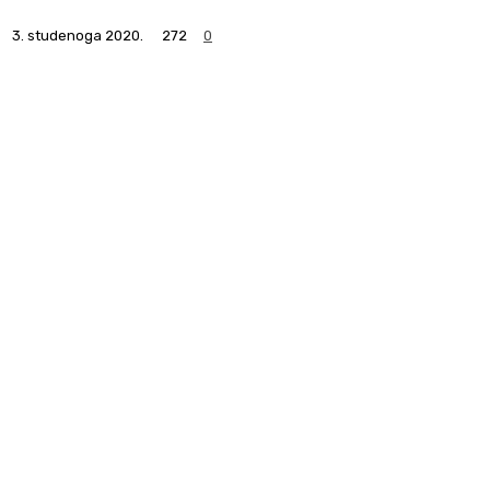
3. studenoga 2020.
272
0