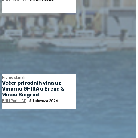
Promo članak
Večer prirodnih vina uz
Vinariju GHIRA u Bread &
Wineu Biograd
BNM Portal GF
-
5. kolovoza 2026.