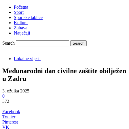
Početna
Sport
Sportske tablice
Kultura
Zabava
Natječaji
Search
Lokalne vijesti
Međunarodni dan civilne zaštite obilježen
u Zadru
3. ožujka 2025.
0
372
Facebook
Twitter
Pinterest
VK