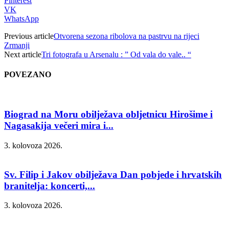
Pinterest
VK
WhatsApp
Previous article
Otvorena sezona ribolova na pastrvu na rijeci
Zrmanji
Next article
Tri fotografa u Arsenalu : ” Od vala do vale.. “
POVEZANO
Biograd na Moru obilježava obljetnicu Hirošime i
Nagasakija večeri mira i...
3. kolovoza 2026.
Sv. Filip i Jakov obilježava Dan pobjede i hrvatskih
branitelja: koncerti,...
3. kolovoza 2026.