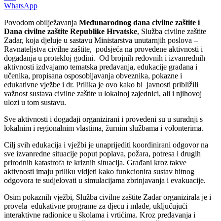
WhatsApp
Povodom obilježavanja
Međunarodnog dana civilne zaštite i
Dana civilne zaštite Republike Hrvatske
, Služba civilne zaštite
Zadar, koja djeluje u sastavu Ministarstva unutarnjih poslova –
Ravnateljstva civilne zaštite, podsjeća na provedene aktivnosti i
događanja u protekloj godini. Od brojnih redovnih i izvanrednih
aktivnosti izdvajamo tematska predavanja, edukacije građana i
učenika, propisana osposobljavanja obveznika, pokazne i
edukativne vježbe i dr. Prilika je ovo kako bi javnosti približili
važnost sustava civilne zaštite u lokalnoj zajednici, ali i njihovoj
ulozi u tom sustavu.
Sve aktivnosti i događaji organizirani i provedeni su u suradnji s
lokalnim i regionalnim vlastima, žurnim službama i volonterima.
Cilj svih edukacija i vježbi je unaprijediti koordinirani odgovor na
sve izvanredne situacije poput poplava, požara, potresa i drugih
prirodnih katastrofa te kriznih situacija. Građani kroz takve
aktivnosti imaju priliku vidjeti kako funkcionira sustav hitnog
odgovora te sudjelovati u simulacijama zbrinjavanja i evakuacije.
Osim pokaznih vježbi, Služba civilne zaštite Zadar organizirala je i
provela edukativne programe za djecu i mlade, uključujući
interaktivne radionice u školama i vrtićima. Kroz predavanja i