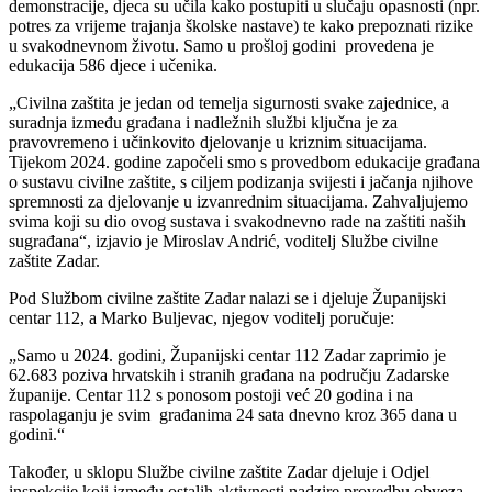
demonstracije, djeca su učila kako postupiti u slučaju opasnosti (npr.
potres za vrijeme trajanja školske nastave) te kako prepoznati rizike
u svakodnevnom životu. Samo u prošloj godini provedena je
edukacija 586 djece i učenika.
„Civilna zaštita je jedan od temelja sigurnosti svake zajednice, a
suradnja između građana i nadležnih službi ključna je za
pravovremeno i učinkovito djelovanje u kriznim situacijama.
Tijekom 2024. godine započeli smo s provedbom edukacije građana
o sustavu civilne zaštite, s ciljem podizanja svijesti i jačanja njihove
spremnosti za djelovanje u izvanrednim situacijama. Zahvaljujemo
svima koji su dio ovog sustava i svakodnevno rade na zaštiti naših
sugrađana“, izjavio je Miroslav Andrić, voditelj Službe civilne
zaštite Zadar.
Pod Službom civilne zaštite Zadar nalazi se i djeluje Županijski
centar 112, a Marko Buljevac, njegov voditelj poručuje:
„Samo u 2024. godini, Županijski centar 112 Zadar zaprimio je
62.683 poziva hrvatskih i stranih građana na području Zadarske
županije. Centar 112 s ponosom postoji već 20 godina i na
raspolaganju je svim građanima 24 sata dnevno kroz 365 dana u
godini.“
Također, u sklopu Službe civilne zaštite Zadar djeluje i Odjel
inspekcije koji između ostalih aktivnosti nadzire provedbu obveza