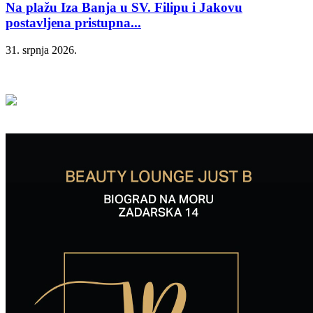
Na plažu Iza Banja u SV. Filipu i Jakovu
postavljena pristupna...
31. srpnja 2026.