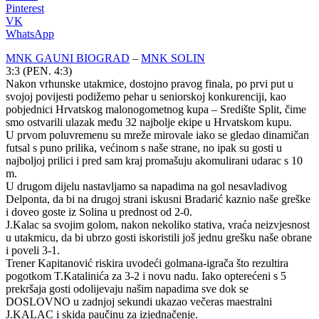
Pinterest
VK
WhatsApp
MNK GAUNI BIOGRAD
–
MNK SOLIN
3:3 (PEN. 4:3)
Nakon vrhunske utakmice, dostojno pravog finala, po prvi put u
svojoj povijesti podižemo pehar u seniorskoj konkurenciji, kao
pobjednici Hrvatskog malonogometnog kupa – Središte Split, čime
smo ostvarili ulazak među 32 najbolje ekipe u Hrvatskom kupu.
U prvom poluvremenu su mreže mirovale iako se gledao dinamičan
futsal s puno prilika, većinom s naše strane, no ipak su gosti u
najboljoj prilici i pred sam kraj promašuju akomulirani udarac s 10
m.
U drugom dijelu nastavljamo sa napadima na gol nesavladivog
Delponta, da bi na drugoj strani iskusni Bradarić kaznio naše greške
i doveo goste iz Solina u prednost od 2-0.
J.Kalac sa svojim golom, nakon nekoliko stativa, vraća neizvjesnost
u utakmicu, da bi ubrzo gosti iskoristili još jednu grešku naše obrane
i poveli 3-1.
Trener Kapitanović riskira uvodeći golmana-igrača što rezultira
pogotkom T.Katalinića za 3-2 i novu nadu. Iako opterećeni s 5
prekršaja gosti odolijevaju našim napadima sve dok se
DOSLOVNO u zadnjoj sekundi ukazao večeras maestralni
J.KALAC i skida paučinu za izjednačenje.