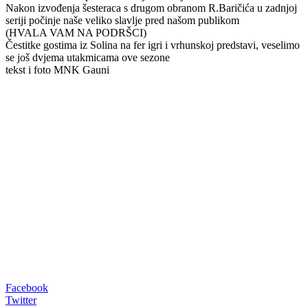
Nakon izvođenja šesteraca s drugom obranom R.Baričića u zadnjoj
seriji počinje naše veliko slavlje pred našom publikom
(HVALA VAM NA PODRŠCI)
Čestitke gostima iz Solina na fer igri i vrhunskoj predstavi, veselimo
se još dvjema utakmicama ove sezone
tekst i foto MNK Gauni
00:00
Facebook
Twitter