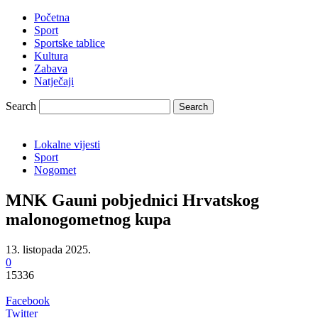
Početna
Sport
Sportske tablice
Kultura
Zabava
Natječaji
Search
Lokalne vijesti
Sport
Nogomet
MNK Gauni pobjednici Hrvatskog
malonogometnog kupa
13. listopada 2025.
0
15336
Facebook
Twitter