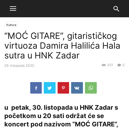
Kultura
“MOĆ GITARE”, gitarističkog
virtuoza Damira Halilića Hala
sutra u HNK Zadar
351
0
29. listopada 2020.
u petak, 30. listopada u HNK Zadar s
početkom u 20 sati održat će se
koncert pod nazivom “MOĆ GITARE”,