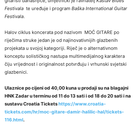
gitaristi današnjice, umjetnički je ravnatelj
Kastav Blues
Festivala
te uređuje i program
Baška International Guitar
Festivala
.
Halov ciklus koncerata pod nazivom MOĆ GITARE po
riječima struke jedan je od najinovativnijih glazbenih
projekata u svojoj kategoriji. Riječ je o alternativnom
konceptu solističkog nastupa multimedijalnog karaktera
čiju vrijednost i originalnost potvrđuju i vrhunski svjetski
glazbenici.
Ulaznice po cijeni od 40,00 kuna u prodaji su na blagajni
HNK Zadar u terminu od 11 do 13 sati i od 18 do 20 sati i na
sustavu Croatia Tickets
https://www.croatia-
tickets.com/hr/moc-gitare-damir-halilic-hal/tickets-
116.html
.