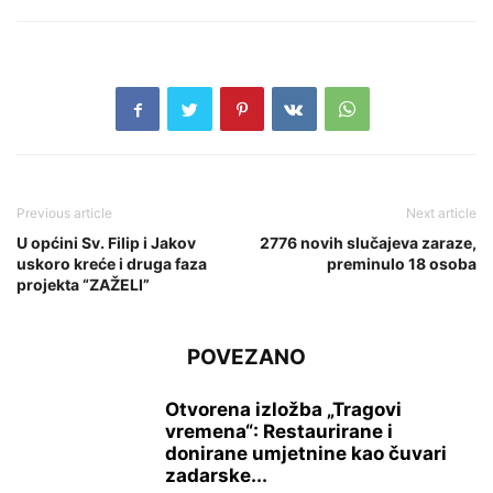
Previous article
Next article
U općini Sv. Filip i Jakov
2776 novih slučajeva zaraze,
uskoro kreće i druga faza
preminulo 18 osoba
projekta “ZAŽELI”
POVEZANO
Otvorena izložba „Tragovi
vremena“: Restaurirane i
donirane umjetnine kao čuvari
zadarske...