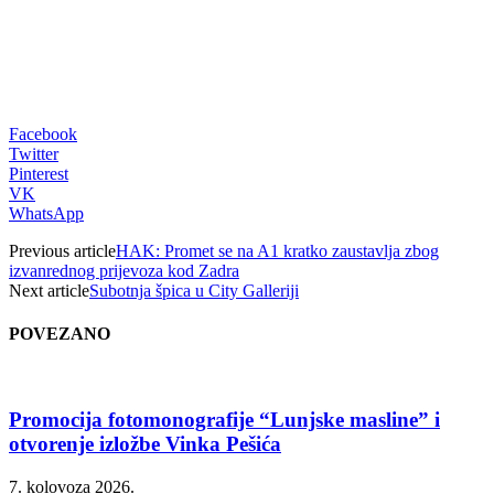
Facebook
Twitter
Pinterest
VK
WhatsApp
Previous article
HAK: Promet se na A1 kratko zaustavlja zbog
izvanrednog prijevoza kod Zadra
Next article
Subotnja špica u City Galleriji
POVEZANO
Promocija fotomonografije “Lunjske masline” i
otvorenje izložbe Vinka Pešića
7. kolovoza 2026.