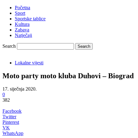
Početna
Sport
Sportske tablice
Kultura
Zabava
Natječaji
Search
Lokalne vijesti
Moto party moto kluba Duhovi – Biograd
17. siječnja 2020.
0
382
Facebook
Twitter
Pinterest
VK
WhatsApp