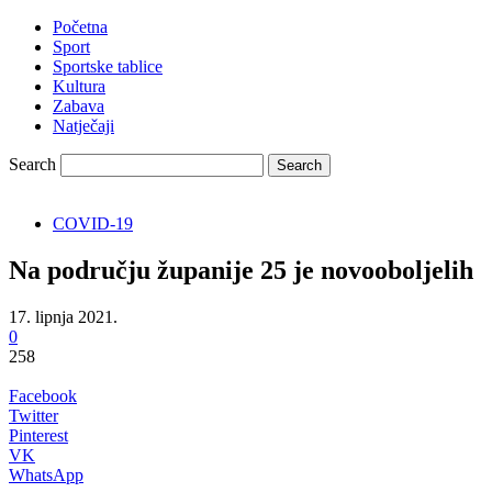
Početna
Sport
Sportske tablice
Kultura
Zabava
Natječaji
Search
COVID-19
Na području županije 25 je novooboljelih
17. lipnja 2021.
0
258
Facebook
Twitter
Pinterest
VK
WhatsApp