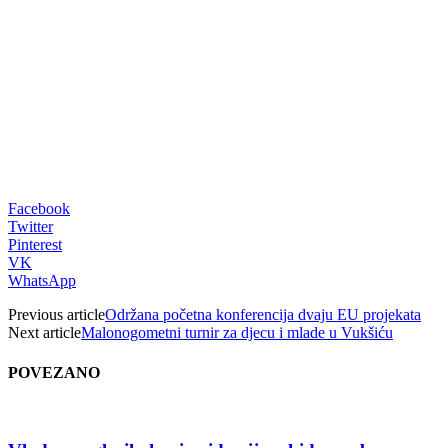
Facebook
Twitter
Pinterest
VK
WhatsApp
Previous article
Održana početna konferencija dvaju EU projekata
Next article
Malonogometni turnir za djecu i mlade u Vukšiću
POVEZANO