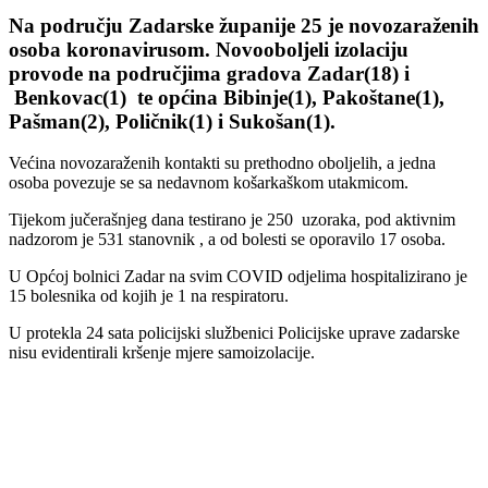
Na području Zadarske županije 25 je novozaraženih
osoba koronavirusom. Novooboljeli izolaciju
provode na područjima gradova Zadar(18) i
Benkovac(1) te općina Bibinje(1), Pakoštane(1),
Pašman(2), Poličnik(1) i Sukošan(1).
Većina novozaraženih kontakti su prethodno oboljelih, a jedna
osoba povezuje se sa nedavnom košarkaškom utakmicom.
Tijekom jučerašnjeg dana testirano je 250 uzoraka, pod aktivnim
nadzorom je 531 stanovnik , a od bolesti se oporavilo 17 osoba.
U Općoj bolnici Zadar na svim COVID odjelima hospitalizirano je
15 bolesnika od kojih je 1 na respiratoru.
U protekla 24 sata policijski službenici Policijske uprave zadarske
nisu evidentirali kršenje mjere samoizolacije.
00:00