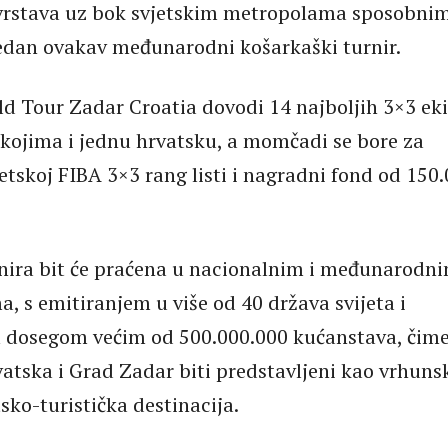
vrstava uz bok svjetskim metropolama sposobni
jedan ovakav međunarodni košarkaški turnir.
d Tour Zadar Croatia dovodi 14 najboljih 3×3 ek
 kojima i jednu hrvatsku, a momčadi se bore za
etskoj FIBA 3×3 rang listi i nagradni fond od 150
nira bit će praćena u nacionalnim i međunarodn
a, s emitiranjem u više od 40 država svijeta i
 dosegom većim od 500.000.000 kućanstava, čime
atska i Grad Zadar biti predstavljeni kao vrhuns
sko-turistička destinacija.