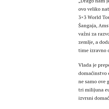
„Drago nam je
ovo veliko na
3×3 World Tou
Šangaja, Ams
važni za razvo
zemlje, a dod
time izravno 
Vlada je prep
domaćinstvo o
ne samo ove g
tri milijuna 
izvrsni domać