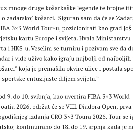
, uz mnoge druge košarkaške legende te brojne tit
t o zadarskoj košarci. Siguran sam da će se Zadar
FIBA 3×3 World Tour-u, pozicionirati kao grad još
jetsku kartu Europe i svijeta. Hvala Ministarstvu
rta i HKS-u. Veselim se turniru i pozivam sve da 
dar i vide uživo kako igraju najbolji od najboljih
košarci” koja je premašila okvire ulice i postala sp
o sportske entuzijaste diljem svijeta.”
od 9. do 10. svibnja, kao uvertira FIBA 3×3 World
oatia 2026, održat će se VIII. Diadora Open, prva
ogodišnjeg izdanja CRO 3×3 Toura 2026. Tour se i
atskoj kontinuirano do 18. do 19. srpnja kada je n