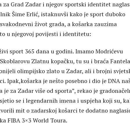
a za Grad Zadar i njegov sportski identitet naglas
lnik Šime Erlić, istaknuvši kako je sport duboko
 svakodnevni život grada, a košarka zauzima
 u njegovoj povijesti i identitetu:
 živi sport 365 dana u godini. Imamo Modrićevu
 Skoblarovu Zlatnu kopačku, tu su i braća Fantel
nijeli olimpijsko zlato u Zadar, ali i brojni svjetsk
ci. Ipak,košarka je nešto posebno i dio je DNA na
a je za Zadar više od sporta”, rekao je gradonačel
isjetio se i legendarnih imena i uspjeha koji su, k
tvorili mit o zadarskoj košarci te dodatno naglasi
ka FIBA 3×3 World Toura.