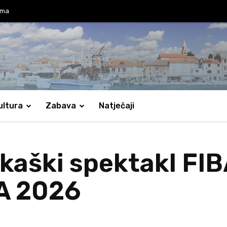
ama
ultura
Zabava
Natječaji
rkaški spektakl FI
A 2026