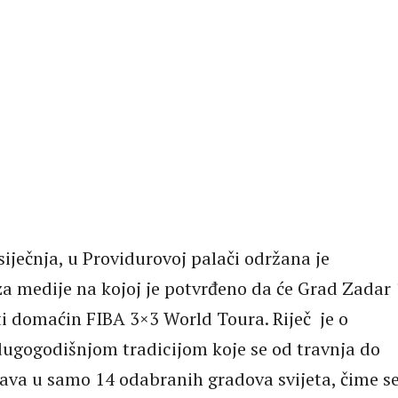
 siječnja, u Providurovoj palači održana je
za medije na kojoj je potvrđeno da će Grad Zadar 1
iti domaćin FIBA 3×3 World Toura. Riječ je o
dugogodišnjom tradicijom koje se od travnja do
ava u samo 14 odabranih gradova svijeta, čime s