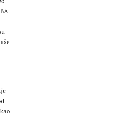
eo
IBA
su
naše
nje
od
 kao