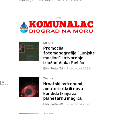
mečevi, sportski duh i odlična atmosfera....
- Promo -
Kultura
Promocija
fotomonografije “Lunjske
masline” i otvorenje
izložbe Vinka Pešića
BNM Portal JS
-
7. kolovoza 2026.
Znanost
5. i
Hrvatski astronomi
amateri otkrili novu
kandidatkinju za
planetarnu maglicu
BNM Portal JS
-
7. kolovoza 2026.
e