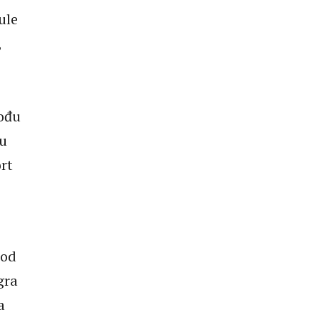
ule
,
dođu
 u
ort
 od
gra
a