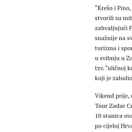
“Krešo i Pino
stvorili su mi
zahvaljujući 
snažnije na sv
turizma i spo
u svibnju u Za
tzv. “uličnoj 
koji je zaludi
Vikend prije, 
Tour Zadar Cr
10 stanica ov
po cijeloj Hrv