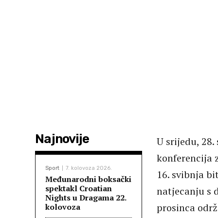
Najnovije
U srijedu, 28.
konferencija 
Sport
7. kolovoza 2026.
16. svibnja b
Međunarodni boksački
spektakl Croatian
natjecanju s 
Nights u Dragama 22.
prosinca održ
kolovoza