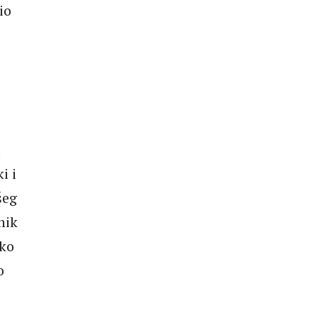
io
a
i i
šeg
nik
ako
o