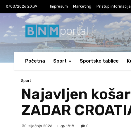
8/08/2026 20:39
Impresum
Marketing
Pristup informacij
portal
Početna
Sport
Sportske tablice
K
Sport
Najavljen koša
ZADAR CROATI
1818
0
30. siječnja 2026.