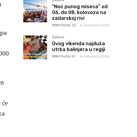
Zabava
m
“Noć punog miseca” od
06. do 08. kolovoza na
zadarskoj rivi
BNM Portal JS
-
6. kolovoza 2026.
ipa
Zabava
Ovog vikenda najduža
utrka balinjera u regiji
.000
BNM Portal GF
-
6. kolovoza 2026.
im
 će
ka