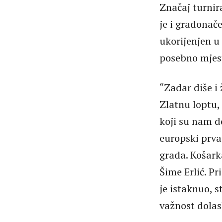
Značaj turnir
je i gradonače
ukorijenjen u
posebno mjesto
“Zadar diše i
Zlatnu loptu,
koji su nam do
europski prva
grada. Košark
Šime Erlić. Pr
je istaknuo, s
važnost dolas