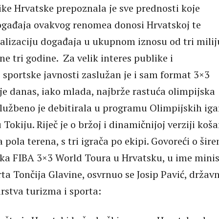
ke Hrvatske prepoznala je sve prednosti koje
ogađaja ovakvog renomea donosi Hrvatskoj te
ealizaciju događaja u ukupnom iznosu od tri mili
e tri godine. Za velik interes publike i
portske javnosti zaslužan je i sam format 3×3
 je danas, iako mlada, najbrže rastuća olimpijska
 službeno je debitirala u programu Olimpijskih iga
Tokiju. Riječ je o bržoj i dinamičnijoj verziji koš
a pola terena, s tri igrača po ekipi. Govoreći o šir
ka FIBA 3×3 World Toura u Hrvatsku, u ime minis
ta Tončija Glavine, osvrnuo se Josip Pavić, državn
rstva turizma i sporta: