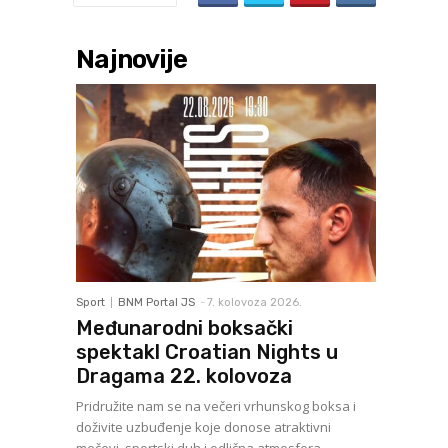
Najnovije
Sport
BNM Portal JS
-
7. kolovoza 2026.
Međunarodni boksački
spektakl Croatian Nights u
Dragama 22. kolovoza
Pridružite nam se na večeri vrhunskog boksa i
doživite uzbuđenje koje donose atraktivni