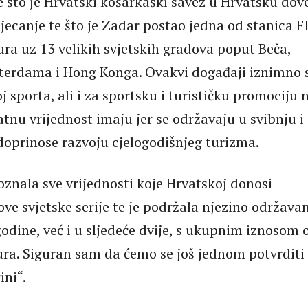
 što je Hrvatski košarkaški savez u Hrvatsku dov
tjecanje te što je Zadar postao jedna od stanica F
ra uz 13 velikih svjetskih gradova poput Beča,
terdama i Hong Konga. Ovakvi događaji iznimno 
j sporta, ali i za sportsku i turističku promociju 
atnu vrijednost imaju jer se održavaju u svibnju i
doprinose razvoju cjelogodišnjeg turizma.
oznala sve vrijednosti koje Hrvatskoj donosi
ve svjetske serije te je podržala njezino održava
odine, već i u sljedeće dvije, s ukupnim iznosom 
eura. Siguran sam da ćemo se još jednom potvrditi
ini“.