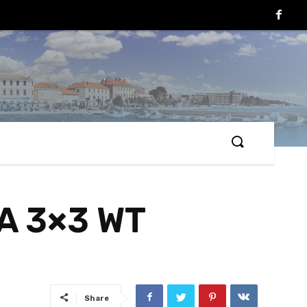
BA 3×3 WT
Share