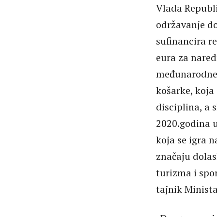
Vlada Republi
održavanje d
sufinancira r
eura za naredn
međunarodne s
košarke, koja
disciplina, a
2020.godina u 
koja se igra n
značaju dolas
turizma i spor
tajnik Minista