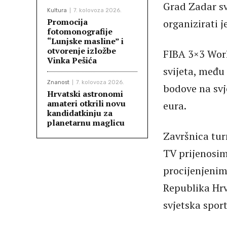
Grad Zadar s
Kultura
7. kolovoza 2026.
Promocija
organizirati 
fotomonografije
“Lunjske masline” i
otvorenje izložbe
FIBA 3×3 Worl
Vinka Pešića
svijeta, među
Znanost
7. kolovoza 2026.
bodove na svj
Hrvatski astronomi
amateri otkrili novu
eura.
kandidatkinju za
planetarnu maglicu
Završnica tur
TV prijenosim
procijenjenim
Republika Hrv
svjetska sport