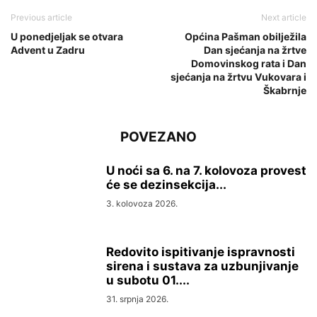
Previous article
Next article
U ponedjeljak se otvara
Općina Pašman obilježila
Advent u Zadru
Dan sjećanja na žrtve
Domovinskog rata i Dan
sjećanja na žrtvu Vukovara i
Škabrnje
POVEZANO
U noći sa 6. na 7. kolovoza provest
će se dezinsekcija...
3. kolovoza 2026.
Redovito ispitivanje ispravnosti
sirena i sustava za uzbunjivanje
u subotu 01....
31. srpnja 2026.