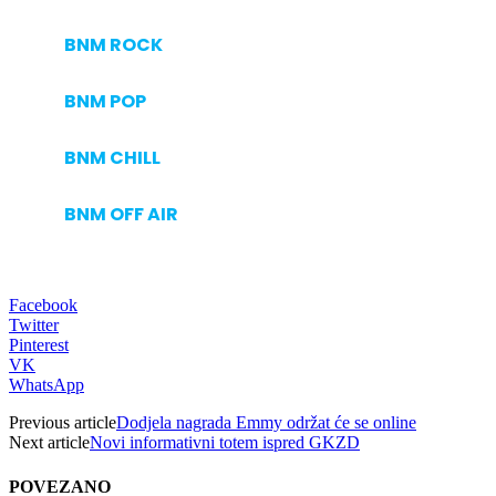
BNM ROCK
BNM POP
BNM CHILL
BNM OFF AIR
Facebook
Twitter
Pinterest
VK
WhatsApp
Previous article
Dodjela nagrada Emmy održat će se online
Next article
Novi informativni totem ispred GKZD
POVEZANO