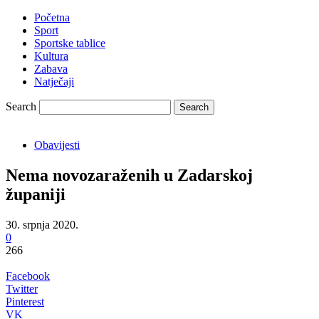
Početna
Sport
Sportske tablice
Kultura
Zabava
Natječaji
Search
Obavijesti
Nema novozaraženih u Zadarskoj
županiji
30. srpnja 2020.
0
266
Facebook
Twitter
Pinterest
VK